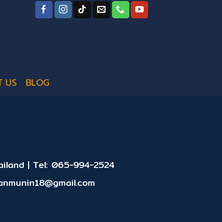
T US
BLOG
iland | Tel: 065-994-2524
panmunin18@gmail.com