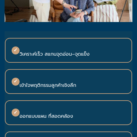
✓
วิเคราะห์เร็ว สแกนจุดอ่อน–จุดแข็ง
✓
เข้าใจพฤติกรรมลูกค้าเชิงลึก
✓
ออกแบบแผน ที่สอดคล้อง