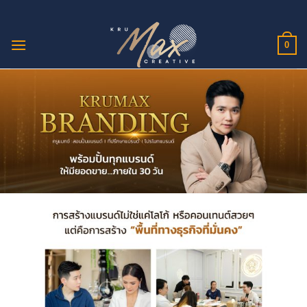
ข้าม
ไป
ยัง
0
เนื้อหา