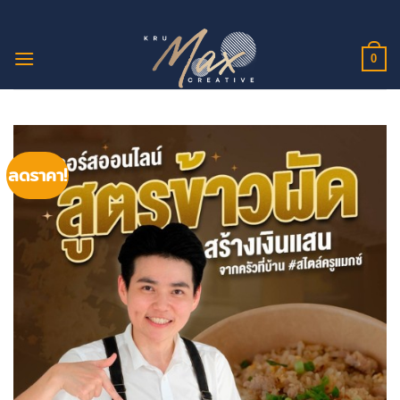
ข้าม
ไป
ยัง
0
เนื้อหา
ลดราคา!