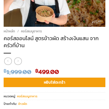
หน้าหลัก
/
คอร์สเมนูอาหาร
คอร์สออนไลน์ สูตรข้าวผัด สร้างเงินแสน จาก
ครัวที่บ้าน
Original
Current
1,999.00
499.00
฿
฿
price
price
was:
is:
หยิบใส่ตะกร้า
฿1,999.00.
฿499.00.
หมวดหมู่:
คอร์สเมนูอาหาร
ป้ายกำกับ:
ข้าวผัด