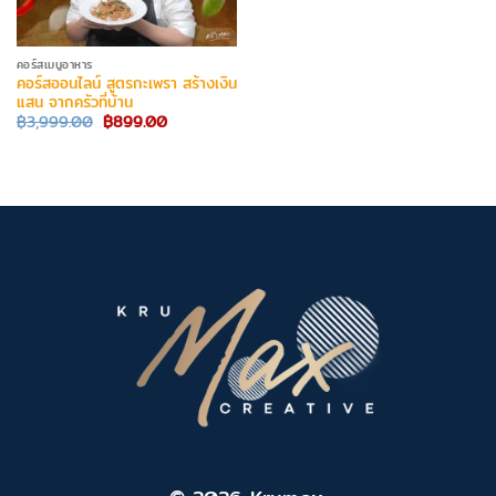
คอร์สเมนูอาหาร
คอร์สออนไลน์ สูตรกะเพรา สร้างเงิน
แสน จากครัวที่บ้าน
Original
Current
฿
3,999.00
฿
899.00
price
price
was:
is:
฿3,999.00.
฿899.00.