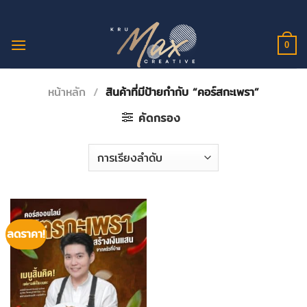
ข้าม
ไป
ยัง
0
เนื้อหา
หน้าหลัก
/
สินค้าที่มีป้ายกำกับ “คอร์สกะเพรา”
คัดกรอง
ลดราคา!