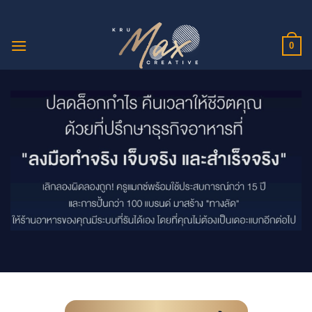
ข้าม
ไป
ยัง
0
เนื้อหา