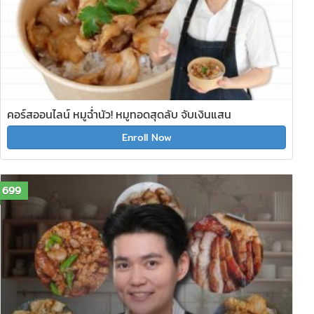
คอร์สออนไลน์ หมูฉ่ำนัว! หมูทอดสุดลับ จับเงินแสน
Enroll Now
699