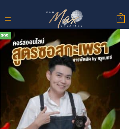
ข้าม
ไป
ยัง
0
เนื้อหา
399