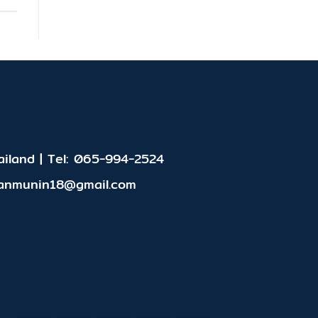
iland | Tel: 065-994-2524
panmunin18@gmail.com