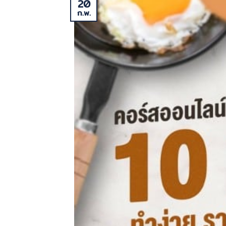
20
ก.พ.