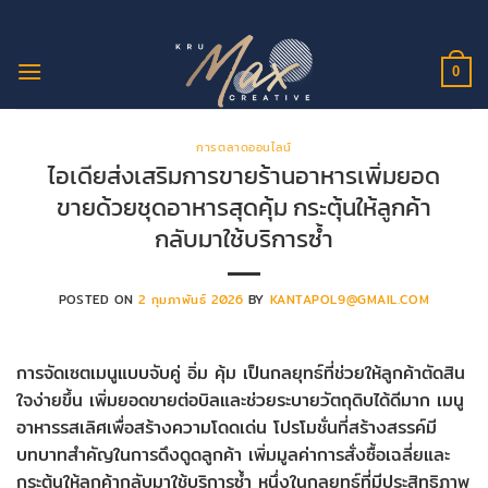
ข้าม
ไป
ยัง
0
เนื้อหา
การตลาดออนไลน์
ไอเดียส่งเสริมการขายร้านอาหารเพิ่มยอด
ขายด้วยชุดอาหารสุดคุ้ม กระตุ้นให้ลูกค้า
กลับมาใช้บริการซ้ำ
POSTED ON
2 กุมภาพันธ์ 2026
BY
KANTAPOL9@GMAIL.COM
การจัดเซตเมนูแบบจับคู่ อิ่ม คุ้ม เป็นกลยุทธ์ที่ช่วยให้ลูกค้าตัดสิน
ใจง่ายขึ้น เพิ่มยอดขายต่อบิลและช่วยระบายวัตถุดิบได้ดีมาก เมนู
อาหารรสเลิศเพื่อสร้างความโดดเด่น โปรโมชั่นที่สร้างสรรค์มี
บทบาทสำคัญในการดึงดูดลูกค้า เพิ่มมูลค่าการสั่งซื้อเฉลี่ยและ
กระตุ้นให้ลูกค้ากลับมาใช้บริการซ้ำ หนึ่งในกลยุทธ์ที่มีประสิทธิภาพ