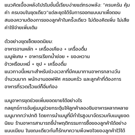
แนวคิดเบื้องหลังโปรโมชั่นนี้เรียบง่ายแต่ทรงพลัง: “ครบครัน คุ้ม
ค่า ครบจบในชุดเดียว”แต่ละชุดได้รับการออกแบบมาเพื่อตอบ
สนองความต้องการของลูกค้าในครั้งเดียว ไม่ต้องคิดเพิ่ม ไม่เสีย
ค่าใช้จ่ายเพิ่มเติม
ตัวอย่างชุดเซ็ตยอดนิยม:
อาหารจานหลัก + เครื่องเคียง + เครื่องดื่ม
เมนูพิเศษ + อาหารเรียกน้ำย่อย + ของหวาน
ข้าวหรือบะหมี่ + ซุป + เครื่องดื่ม
แนวทางนี้เหมาะสำหรับช่วงเวลาที่มีคนมาทานอาหารกลางวัน
จำนวนมาก พนักงานออฟฟิศ ครอบครัว และลูกค้าที่ต้องการ
อาหารที่รวดเร็วแต่ก็อิ่มท้อง
เมนูอาหารชุดช่วยเพิ่มยอดขายได้อย่างไร
กลยุทธ์การจับคู่เมนูช่วยกระตุ้นให้ลูกค้าลองชิมอาหารหลากหลาย
เมนูมากกว่าปกติ โดยการนำเมนูที่มีกำไรสูงมาจัดรวมกับเมนูยอด
นิยม ร้านอาหารสามารถชี้นำพฤติกรรมการซื้อของลูกค้าได้อย่าง
แนบเนียน ในขณะเดียวกันก็รักษาความพึงพอใจของลูกค้าไว้ได้