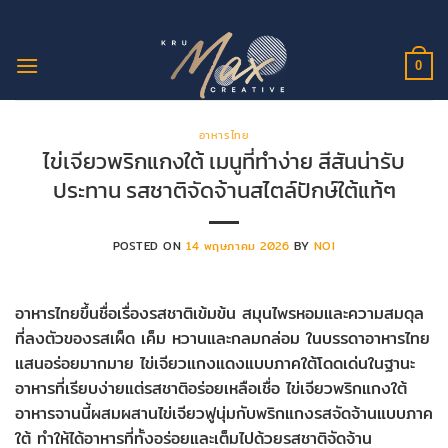
ข้าม
ไป
ยัง
0
เนื้อหา
อาหารไทย
ไข่เจียวพริกแกงใต้ เมนูที่ทำง่าย สีสันน่ารับ
ประทาน รสชาติจัดจ้านสไตล์ปักษ์ใต้แท้ๆ
POSTED ON
14 พฤษภาคม 2026
BY
NOI
อาหารไทยขึ้นชื่อเรื่องรสชาติเข้มข้น สมุนไพรหอมและความสมดุล
ที่ลงตัวของรสเผ็ด เค็ม หวานและกลมกล่อม ในบรรดาอาหารไทย
แสนอร่อยมากมาย ไข่เจียวแกงแดงแบบภาคใต้โดดเด่นในฐานะ
อาหารที่เรียบง่ายแต่รสชาติอร่อยเหลือเชื่อ ไข่เจียวพริกแกงใต้
อาหารจานนี้ผสมผสานไข่เจียวฟูนุ่มกับพริกแกงรสจัดจ้านแบบภาค
ใต้ ทำให้ได้อาหารที่ทั้งอร่อยและเต็มไปด้วยรสชาติจัดจ้าน