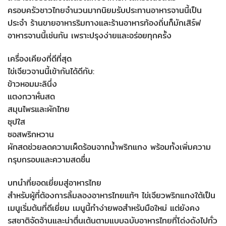
ครอบครัวชาวไทยจำนวนมากนิยมรับประทานอาหารจานนี้เป็น
ประจำ ร้านขายอาหารริมทางและร้านอาหารท้องถิ่นก็มักเสิร์ฟ
อาหารจานนี้เช่นกัน เพราะปรุงง่ายและอร่อยทุกครั้ง
เครื่องเคียงที่ดีที่สุด
ไข่เจียวจานนี้เข้ากันได้ดีกับ:
ข้าวหอมมะลินึ่ง
แตงกวาหั่นสด
สมุนไพรและผักไทย
ซุปใส
ซอสพริกหวาน
ผักสดช่วยลดความเผ็ดร้อนจากน้ำพริกแกง พร้อมทั้งเพิ่มความ
กรุบกรอบและความสดชื่น
บทนำที่ยอดเยี่ยมสู่อาหารไทย
สำหรับผู้ที่ต้องการลิ้มลองอาหารไทยแท้ๆ ไข่เจียวพริกแกงใต้เป็น
เมนูเริ่มต้นที่ดีเยี่ยม เมนูนี้ทำง่ายพอสำหรับมือใหม่ แต่ยังคง
รสชาติจัดจ้านและน่าตื่นเต้นตามแบบฉบับอาหารไทยที่โด่งดังไปทั่ว