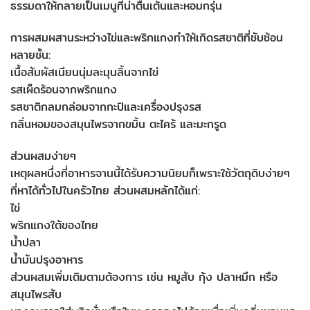
ธรรมดาให้กลายเป็นเมนูที่น่าตื่นเต้นและหอมกรุ่น
การผสมผสานระหว่างไข่และพริกแกงทำให้เกิดรสชาติที่ซับซ้อน
หลายชั้น:
เนื้อสัมผัสเนียนนุ่มละมุนลิ้นจากไข่
รสเผ็ดร้อนจากพริกแกง
รสชาติกลมกล่อมจากกะปิและเครื่องปรุงรส
กลิ่นหอมของสมุนไพรจากขมิ้น ตะไคร้ และมะกรูด
ส่วนผสมง่ายๆ
เหตุผลหนึ่งที่อาหารจานนี้ได้รับความนิยมก็เพราะใช้วัตถุดิบง่ายๆ
ที่หาได้ทั่วไปในครัวไทย ส่วนผสมหลักได้แก่:
ไข่
พริกแกงใต้ของไทย
น้ำปลา
น้ำมันปรุงอาหาร
ส่วนผสมเพิ่มเติมตามต้องการ เช่น หมูสับ กุ้ง ปลาหมึก หรือ
สมุนไพรสับ