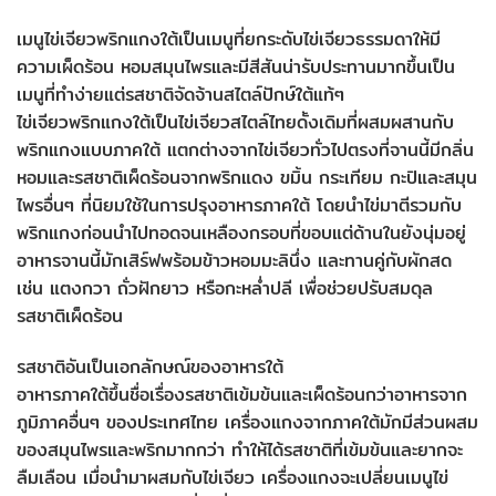
เมนูไข่เจียวพริกแกงใต้เป็นเมนูที่ยกระดับไข่เจียวธรรมดาให้มี
ความเผ็ดร้อน หอมสมุนไพรและมีสีสันน่ารับประทานมากขึ้นเป็น
เมนูที่ทำง่ายแต่รสชาติจัดจ้านสไตล์ปักษ์ใต้แท้ๆ
ไข่เจียวพริกแกงใต้เป็นไข่เจียวสไตล์ไทยดั้งเดิมที่ผสมผสานกับ
พริกแกงแบบภาคใต้ แตกต่างจากไข่เจียวทั่วไปตรงที่จานนี้มีกลิ่น
หอมและรสชาติเผ็ดร้อนจากพริกแดง ขมิ้น กระเทียม กะปิและสมุน
ไพรอื่นๆ ที่นิยมใช้ในการปรุงอาหารภาคใต้ โดยนำไข่มาตีรวมกับ
พริกแกงก่อนนำไปทอดจนเหลืองกรอบที่ขอบแต่ด้านในยังนุ่มอยู่
อาหารจานนี้มักเสิร์ฟพร้อมข้าวหอมมะลินึ่ง และทานคู่กับผักสด
เช่น แตงกวา ถั่วฝักยาว หรือกะหล่ำปลี เพื่อช่วยปรับสมดุล
รสชาติเผ็ดร้อน
รสชาติอันเป็นเอกลักษณ์ของอาหารใต้
อาหารภาคใต้ขึ้นชื่อเรื่องรสชาติเข้มข้นและเผ็ดร้อนกว่าอาหารจาก
ภูมิภาคอื่นๆ ของประเทศไทย เครื่องแกงจากภาคใต้มักมีส่วนผสม
ของสมุนไพรและพริกมากกว่า ทำให้ได้รสชาติที่เข้มข้นและยากจะ
ลืมเลือน เมื่อนำมาผสมกับไข่เจียว เครื่องแกงจะเปลี่ยนเมนูไข่