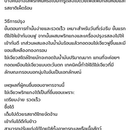
บางคนอาจใส่พริกหั่นหรือใบมะกรูดลงไปด้วยเพื่อเพิ่มกลิ่นหอมและ
รสชาติเผ็ดร้อน
วิธีการปรุง
ขั้นตอนการทำนั้นง่ายและรวดเร็ว เหมาะสำหรับวันที่เร่งรีบ ขั้นแรก
ตีไข่ให้เข้ากันจนฟู จากนั้นผสมพริกแกงและเครื่องปรุงรสลงไปให้
เข้ากันดี เทส่วนผสมลงในน้ำมันร้อนแล้วทอดจนไข่เจียวฟูขึ้นและมี
ขอบสีเหลืองทองกรอบ
ไข่เจียวสไตล์ไทยมักจะทอดในน้ำมันปริมาณมาก แทนที่จะค่อยๆ
ทอดเหมือนไข่เจียวแบบตะวันตก เทคนิคนี้ทำให้ได้ไข่เจียวที่มี
ลักษณะกรอบนอกนุ่มในอันเป็นเอกลักษณ์
เหตุผลที่ผู้คนชื่นชอบอาหารจานนี้
ไข่เจียวพริกแกงใต้เป็นที่ชื่นชอบเพราะ:
เตรียมง่าย รวดเร็ว
ซื้อได้
เต็มไปด้วยรสชาติไทยจัดจ้าน
เข้ากันได้ดีกับข้าว
สามารถปรับแต่งได้โดยใส่ทั้งอาหารทะเลหรือเนื้อสัตว์