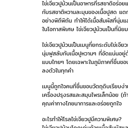
ไข่เจียวปูม้วนเป็นอาหารที่รสชาติอร่
กับรสชาติหวานละมุนของเนื้อปูสด แตกต่าง
อย่างพิถีพิถัน ทำให้ได้เนื้อสัมผัสที่
ในโอกาสพิเศษ ไข่เจียวปูม้วนเป็นที่น
ไข่เจียวปูม้วนเป็นเมนูที่ยกระดับไข่เจีย
นุ่มฟูสลับกับเนื้อปูหวานๆ ที่อัดแน่นอ
แบบไทยๆ โดยเฉพาะในภูมิภาคที่ชื่นช
ลงตัวในทุกคำ
เมนูนี้ถูกใจคนที่ชื่นชอบวัตถุดิบเรียบง
เครื่องปรุงรสและสมุนไพรเล็กน้อย (ถ้
คุณค่าทางโภชนาการและอร่อยถูกใจ
อะไรทำให้โรลไข่เจียวปูมีความพิเศษ?
ไข่เจียวปูม้วนโดดเด่นด้วยเนื้อสัมผัสแล