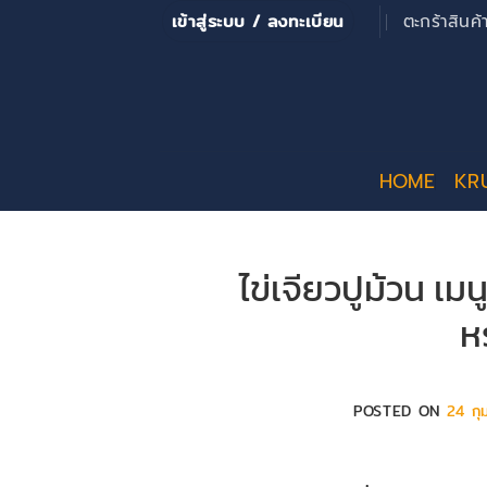
ข้าม
เข้าสู่ระบบ / ลงทะเบียน
ตะกร้าสินค
ไป
ยัง
เนื้อหา
HOME
KR
ไข่เจียวปูม้วน เ
ห
POSTED ON
24 กุ