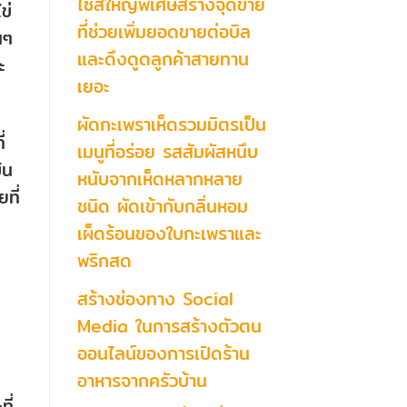
ไซส์ใหญ่พิเศษสร้างจุดขาย
ข่
ที่ช่วยเพิ่มยอดขายต่อบิล
นๆ
และดึงดูดลูกค้าสายทาน
ะ
เยอะ
ผัดกะเพราเห็ดรวมมิตรเป็น
่
เมนูที่อร่อย รสสัมผัสหนึบ
้น
หนับจากเห็ดหลากหลาย
ที่
ชนิด ผัดเข้ากับกลิ่นหอม
เผ็ดร้อนของใบกะเพราและ
พริกสด
สร้างช่องทาง Social
Media ในการสร้างตัวตน
ออนไลน์ของการเปิดร้าน
อาหารจากครัวบ้าน
ี่