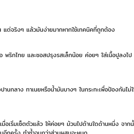
น แต่จริงๆ แล้วมันง่ายมากหากใช้เทคนิคที่ถูกต้อง
กลือ พริกไทย และซอสปรุงรสเล็กน้อย ค่อยๆ ใส่เนื้อปูลงไป
ึงปานกลาง ทาเนยหรือน้ำมันบางๆ ในกระทะเพื่อป้องกันไม่ใ
่อเริ่มเซ็ตตัวแล้ว ให้ค่อยๆ ม้วนไปด้านใดด้านหนึ่ง จากนั
วนอีกครั้ง ทำซ้ำจนกว่าส่วนผสมจะหมด