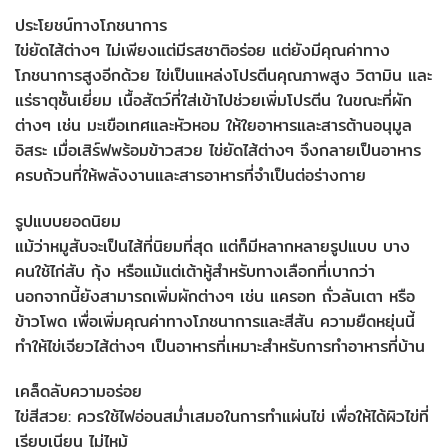
ประโยชน์ทางโภชนาการ
ไข่ยัดไส้ต่างๆ ไม่เพียงแต่มีรสชาติอร่อย แต่ยังมีคุณค่าทาง
โภชนาการสูงอีกด้วย ไข่เป็นแหล่งโปรตีนคุณภาพสูง วิตามิน และ
แร่ธาตุชั้นเยี่ยม เนื้อสัตว์ที่ใส่เข้าไปช่วยเพิ่มโปรตีน ในขณะที่ผัก
ต่างๆ เช่น มะเขือเทศและหัวหอม ให้ใยอาหารและสารต้านอนุมูล
อิสระ เมื่อเสิร์ฟพร้อมข้าวสวย ไข่ยัดไส้ต่างๆ จึงกลายเป็นอาหาร
ครบถ้วนที่ให้พลังงานและสารอาหารที่จำเป็นต่อร่างกาย
รูปแบบยอดนิยม
แม้ว่าหมูสับจะเป็นไส้ที่นิยมที่สุด แต่ก็มีหลากหลายรูปแบบ บาง
คนใช้ไก่สับ กุ้ง หรือแม้แต่เต้าหู้สำหรับทางเลือกที่เบากว่า
นอกจากนี้ยังสามารถเพิ่มผักต่างๆ เช่น แครอท ถั่วลันเตา หรือ
ข้าวโพด เพื่อเพิ่มคุณค่าทางโภชนาการและสีสัน ความยืดหยุ่นนี้
ทำให้ไข่เจียวไส้ต่างๆ เป็นอาหารที่เหมาะสำหรับการทำอาหารที่บ้าน
เคล็ดลับความอร่อย
ไข่สีสวย: ควรใช้ไฟอ่อนสม่ำเสมอในการทำแผ่นไข่ เพื่อให้ได้ผิวไข่ที่
เรียบเนียน ไม่ไหม้