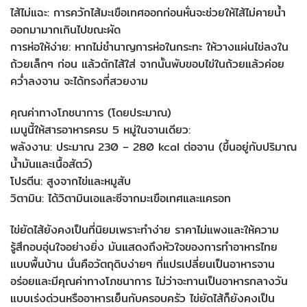
ไส้ไม่แฉะ: การควักไส้มะเขือเทศออกก่อนหั่นจะช่วยให้ไส้ไม่คายน้ำ
ออกมามากเกินไปขณะผัด
การห่อให้ง่าย: หากไม่ชำนาญการห่อในกระทะ ให้วางแผ่นไข่ลงใน
ถ้วยเล็กๆ ก่อน แล้วตักไส้ใส่ จากนั้นพับขอบไข่ในถ้วยแล้วค่อย
คว่ำลงจาน จะได้ทรงที่สวยงาม
คุณค่าทางโภชนาการ (โดยประมาณ)
เมนูนี้ให้สารอาหารครบ 5 หมู่ในจานเดียว:
พลังงาน: ประมาณ 230 – 280 kcal ต่อจาน (ขึ้นอยู่กับปริมาณ
น้ำมันและเนื้อสัตว์)
โปรตีน: สูงจากไข่และหมูสับ
วิตามิน: ได้วิตามินเอและซีจากมะเขือเทศและแครอท
ไข่ยัดไส้ยังคงเป็นที่นิยมเพราะทำง่าย ราคาไม่แพงและให้ความ
รู้สึกอบอุ่นใจอย่างยิ่ง มันแสดงถึงหัวใจของการทำอาหารไทย
แบบพื้นบ้าน นั่นคือวัตถุดิบง่ายๆ ที่แปรเปลี่ยนเป็นอาหารจาน
อร่อยและมีคุณค่าทางโภชนาการ ไม่ว่าจะทานเป็นอาหารกลางวัน
แบบเร่งด่วนหรืออาหารเย็นกับครอบครัว ไข่ยัดไส้ก็ยังคงเป็น