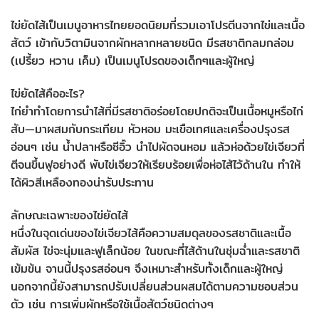
ไข่ยัดไส้เป็นเมนูอาหารไทยยอดนิยมที่รวมเอาโปรตีนจากไข่และเนื้อ
สัตว์ เข้ากับวิตามินจากผักหลากหลายชนิด มีรสชาติกลมกล่อม
(เปรี้ยว หวาน เค็ม) เป็นเมนูโปรดของเด็กๆและผู้ใหญ่
ไข่ยัดไส้คืออะไร?
ไก่ยำทำโดยการนำไส้ที่มีรสชาติอร่อยโดยปกติจะเป็นเนื้อหมูหรือไก่
สับ—มาผสมกับกระเทียม หัวหอม มะเขือเทศและเครื่องปรุงรส
อ่อนๆ เช่น น้ำปลาหรือซีอิ๊ว นำไปผัดจนหอม แล้วห่อด้วยไข่เจียวที่
ตีจนขึ้นฟูอย่างดี พับไข่เจียวให้เรียบร้อยเพื่อห่อไส้ไว้ด้านใน ทำให้
ได้ผิวสีเหลืองทองน่ารับประทาน
ลักษณะเฉพาะของไข่ยัดไส้
หนึ่งในจุดเด่นของไข่เจียวไส้คือความสมดุลของรสชาติและเนื้อ
สัมผัส ไข่จะนุ่มและฟูเล็กน้อย ในขณะที่ไส้ด้านในชุ่มฉ่ำและรสชาติ
เข้มข้น จานนี้ปรุงรสอ่อนๆ จึงเหมาะสำหรับทั้งเด็กและผู้ใหญ่
นอกจากนี้ยังสามารถปรับเปลี่ยนส่วนผสมได้ตามความชอบส่วน
ตัว เช่น การเพิ่มผักหรือใช้เนื้อสัตว์ชนิดต่างๆ