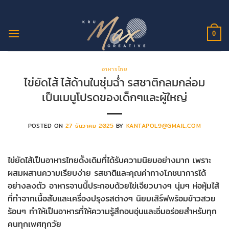
ข้าม
ไป
ยัง
0
เนื้อหา
อาหารไทย
ไข่ยัดไส้ ไส้ด้านในชุ่มฉ่ำ รสชาติกลมกล่อม
เป็นเมนูโปรดของเด็กๆและผู้ใหญ่
POSTED ON
27 ธันวาคม 2025
BY
KANTAPOL9@GMAIL.COM
ไข่ยัดไส้เป็นอาหารไทยดั้งเดิมที่ได้รับความนิยมอย่างมาก เพราะ
ผสมผสานความเรียบง่าย รสชาติและคุณค่าทางโภชนาการได้
อย่างลงตัว อาหารจานนี้ประกอบด้วยไข่เจียวบางๆ นุ่มๆ ห่อหุ้มไส้
ที่ทำจากเนื้อสับและเครื่องปรุงรสต่างๆ นิยมเสิร์ฟพร้อมข้าวสวย
ร้อนๆ ทำให้เป็นอาหารที่ให้ความรู้สึกอบอุ่นและอิ่มอร่อยสำหรับทุก
คนทุกเพศทุกวัย