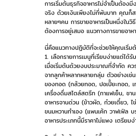
การเริ่มต้นธุรกิจอาหารไม่จำเป็นต้อง
จริง ด้วยเงินเพียงไม่กี่พันบาท คุณก็
หลายๆคน การขายอาหารเป็นหนึ่งในวิธีสร้
ต้องการอยู่เสมอ แนวทางการขายอาหารท
นี่คือแนวทางปฏิบัติที่จะช่วยให้คุณเร
1. เลือกรายการเมนูที่เรียบง่ายแต่ได้ร
เมื่อเริ่มต้นด้วยงบประมาณที่จำกัด คว
จากลูกค้าหลากหลายกลุ่ม ตัวอย่างเช่น
ของทอด (กล้วยทอด, ปอเปี๊ยะทอด, เท
เครื่องดื่มสไตล์สตรีท (กาแฟเย็น, ชานม
อาหารจานด่วน (ข้าวผัด, ก๋วยเตี๋ยว, ไข
ขนมหวานทำเอง (แพนเค้ก วาฟเฟิล บรา
อาหารประเภทนี้มีราคาไม่แพง เตรียม