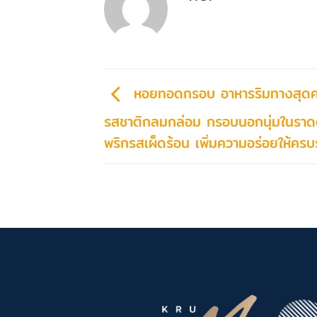
หอยทอดกรอบ อาหารริมทางสุดค
รสชาติกลมกล่อม กรอบนอกนุ่มในราด
พริกรสเผ็ดร้อน เพิ่มความอร่อยให้คร