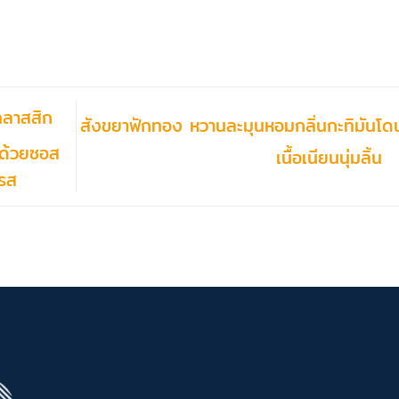
ลาสสิก
สังขยาฟักทอง หวานละมุนหอมกลิ่นกะทิมันโด
ด้วยซอส
เนื้อเนียนนุ่มลิ้น
บรส