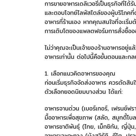
การขายอาหารเดลิเวอรี่เป็นธุรกิจที่ไ
และตอบโจทย์ไลฟ์สไตล์ของผู้บริโภคที
อาหารที่ร้านเอง หากคุณสนใจที่จะเริ่มต
การเติบโตของแพลตฟอร์มการสั่งซื้อออ
ไม่ว่าคุณจะเป็นเจ้าของร้านอาหารอยู่แล้
อาหารเท่านั้น ต่อไปนี้คือขั้นตอนและ
1. เลือกแนวคิดอาหารของคุณ
ก่อนเริ่มธุรกิจจัดส่งอาหาร ควรตัด
ตัวเลือกยอดนิยมบางส่วน ได้แก่:
อาหารจานด่วน (เบอร์เกอร์, เฟรนช์ฟร
มื้ออาหารเพื่อสุขภาพ (สลัด, สมูทตี้โบ
อาหารชาติพันธุ์ (ไทย, เม็กซิกัน, ญี่ปุ่น
อาหารเฉพาะทาง (มังสวิรัติ, คีโต, ปร