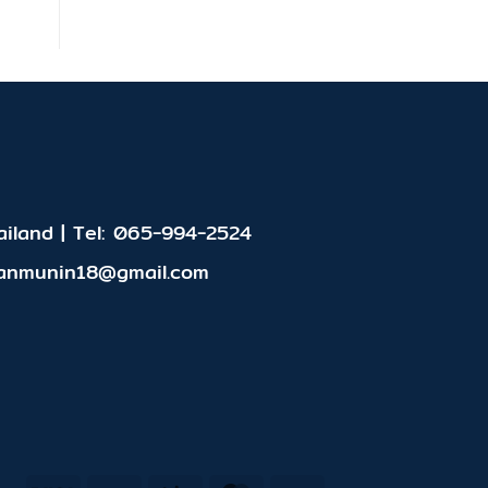
iland | Tel: 065-994-2524
panmunin18@gmail.com