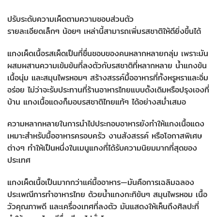
ปรับระดับความเผ็ดตามความชอบส่วนตัว
รายละเอียดเล็กๆ น้อยๆ เหล่านี้สามารถเพิ่มรสชาติให้ดียิ่งขึ้นได้
แกงเผ็ดเนื้อรสเผ็ดเป็นที่ชื่นชอบของคนหลากหลายกลุ่ม เพราะมัน
ผสมผสานความเข้มข้นที่ลงตัวกับรสชาติที่หลากหลาย น้ำแกงข้น
เนื้อนุ่ม และสมุนไพรหอมๆ สร้างสรรค์มื้ออาหารที่ทั้งหรูหราและอิ่ม
อร่อย ไม่ว่าจะรับประทานที่ร้านอาหารไทยแบบดั้งเดิมหรือปรุงเองที่
บ้าน แกงเนื้อแดงก็มอบรสชาติไทยแท้ๆ ได้อย่างสม่ำเสมอ
ความหลากหลายในการนำไปประกอบอาหารยังทำให้แกงเนื้อแดง
เหมาะสำหรับมื้ออาหารครอบครัว งานสังสรรค์ หรือโอกาสพิเศษ
ต่างๆ ทำให้เป็นหนึ่งในเมนูแกงที่ได้รับความนิยมมากที่สุดของ
ประเทศ
แกงเผ็ดเนื้อเป็นมากกว่าแค่มื้ออาหาร—มันคือการเฉลิมฉลอง
ประเพณีการทำอาหารไทย ด้วยน้ำแกงกะทิข้นๆ สมุนไพรหอม เนื้อ
วัวคุณภาพดี และเครื่องเทศที่ลงตัว มันแสดงให้เห็นถึงศิลปะที่