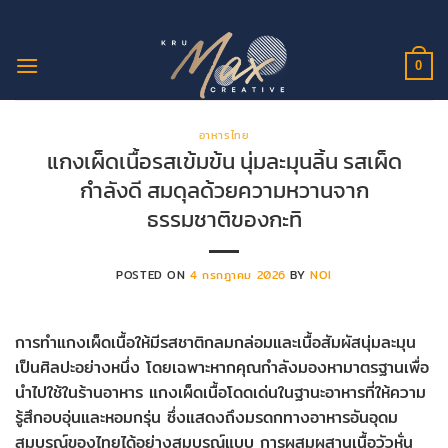
ข้าม
ไป
ยัง
0
เนื้อหา
อาหารไทย
แกงเผ็ดเนื้อรสเข้มข้น นุ่มละมุนลิ้น รสเผ็ด
กำลังดี สมดุลด้วยความหวานจาก
ธรรมชาติของกะทิ
POSTED ON
4 กรกฎาคม 2026
BY
NOI
การทำแกงเผ็ดเนื้อให้มีรสชาติกลมกล่อมและเนื้อสัมผัสนุ่มละมุน
เป็นศิลปะอย่างหนึ่ง โดยเฉพาะหากคุณกำลังมองหามาตรฐานเพื่อ
นำไปใช้ในร้านอาหาร แกงเผ็ดเนื้อโดดเด่นในฐานะอาหารที่ให้ความ
รู้สึกอบอุ่นและหอมกรุ่น ซึ่งแสดงถึงมรดกทางอาหารอันอุดม
สมบูรณ์ของไทยได้อย่างสมบูรณ์แบบ การผสมผสานเนื้อวัวหั่น