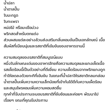
น้ำปลา
น้ำตาลปี๊บ
ใบมะกรูด
ใบกะเพรา
หน่อไม้ หรือมะเขือม่วง
พริกสดสำหรับตกแต่ง
ส่วนผสมแต่ละอย่างล้วนส่งเสริมกลิ่นหอมอันเป็นเอกลักษณ์ เนื้อ
สัมผัสที่เนียนนุ่มและรสชาติที่เข้มข้นของอาหารจานนี้
ความสมดุลของรสชาติที่สมบูรณ์แบบ
หนึ่งในลักษณะเด่นของอาหารไทยคือความสมดุลและแกงเผ็ดเนื้อ
รสเผ็ดร้อนนี้เป็นตัวอย่างที่ดีเยี่ยม ความเผ็ดร้อนจากพริกแกงถูก
ทำให้ลดลงด้วยกะทิที่เข้มข้น ในขณะที่น้ำปลาให้รสชาติกลมกล่อม
น้ำตาลปี๊บเพิ่มความหวานเล็กน้อยที่เข้ากันได้ดีกับความเผ็ดร้อน
และสมุนไพรหอมเพิ่มความหอมสดชื่น
ทุกคำที่รับประทานจะมอบรสชาติที่ซับซ้อนและค่อยๆ พัฒนาไป
เรื่อยๆ ขณะที่คุณรับประทาน