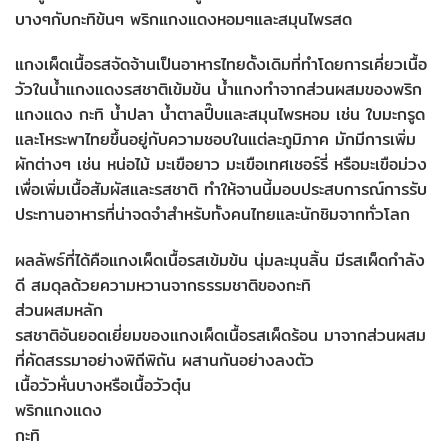
บางๆกับกะทิข้นๆ พริกแกงแดงหอมๆและสมุนไพรสด
แกงเผ็ดเนื้อรสจัดจ้านเป็นอาหารไทยดั้งเดิมที่ทำโดยการเคี่ยวเนื้อ
วัวในน้ำแกงแดงรสชาติเข้มข้น น้ำแกงทำจากส่วนผสมของพริก
แกงแดง กะทิ น้ำปลา น้ำตาลปี๊บและสมุนไพรหอม เช่น ใบมะกรูด
และโหระพาไทยขึ้นอยู่กับความชอบในแต่ละภูมิภาค มักมีการเพิ่ม
ผักต่างๆ เช่น หน่อไม้ มะเขือยาว มะเขือเทศเชอร์รี่ หรือมะเขือม่วง
เพื่อเพิ่มเนื้อสัมผัสและรสชาติ ทำให้จานนี้มอบประสบการณ์การรับ
ประทานอาหารที่น่าจดจำสำหรับทั้งคนไทยและนักชิมจากทั่วโลก
ผลลัพธ์ที่ได้คือแกงเผ็ดเนื้อรสเข้มข้น นุ่มละมุนลิ้น มีรสเผ็ดกำลัง
ดี สมดุลด้วยความหวานจากธรรมชาติของกะทิ
ส่วนผสมหลัก
รสชาติอันยอดเยี่ยมของแกงเผ็ดเนื้อรสเผ็ดร้อน มาจากส่วนผสม
ที่คัดสรรมาอย่างพิถีพิถัน ผสานกันอย่างลงตัว
เนื้อวัวหั่นบางหรือเนื้อวัวตุ๋น
พริกแกงแดง
กะทิ