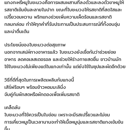
แกงกะหรี่หมูใบชะมวงคือการผสมผสานที่ลงตัวและลงตัวขาหมูให้
รสชาติเข้มข้นละลายในปาก ขณะที่ใบชะมวงให้รสชาติที่สดใสและ
เปรี้ยวอมหวาน พริกแกงช่วยเพิ่มความเผ็ดร้อนและรสชาติ
กลมกล่อม ทำให้ทุกคำที่รับประทานเป็นประสบการณ์ที่ทั้งอบอุ่น
และน่าตื่นเต้น
ประโยชน์ของใบชะมวงต่อสุขภาพ
นอกจากเสน่ห์ทางอาหารแล้ว ใบชะมวงยังเชื่อกันว่าช่วยย่อย
อาหาร ลดคอเลสเตอรอล และช่วยให้ร่างกายสดชื่น ชาวบ้านมัก
ใช้ใบชะมวงไม่เพียงแต่ในแกงเท่านั้น แต่ยังใช้ในซุปและผัดอีกด้วย
วิธีที่ดีที่สุดในการเพลิดเพลินกับแกงนี้
เสิร์ฟร้อนๆ พร้อมข้าวหอมมะลินึ่ง
จับคู่กับผักสดหรือผักดองเพื่อเพิ่มรสชาติ
เคล็ดลับ
ใบชะมวงที่ใช้ควรเป็นใบอ่อน เพราะจะมีรสเปรี้ยวและไม่ขม
การเคี่ยวหมูเป็นเวลานานจะทำให้เนื้อหมูนุ่มและรสชาติแกงเข้มข้น
ขึ้น