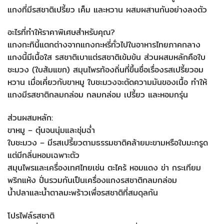
แกงที่มีรสชาติเปรี้ยว เค็ม และหวาน ผสมผสานกันอย่างลงตัว
อะไรที่ทำให้ราคาพิเศษสำหรับคุณ?
แกงกะทินี้แตกต่างจากแกงกะหรี่ทั่วไปในอาหารไทยภาคกลาง
แกงนี้มีเนื้อใส รสชาติเบาแต่รสชาติเข้มข้น ส่วนผสมหลักคือใบ
ชะมวง (ใบส้มแขก) สมุนไพรท้องถิ่นที่ขึ้นชื่อเรื่องรสเปรี้ยวอม
หวาน เมื่อเคี่ยวกับขาหมู ใบชะมวงจะตัดความมันของเนื้อ ทำให้
แกงมีรสชาติกลมกล่อม กลมกล่อม เปรี้ยว และหอมกรุ่น
ส่วนผสมหลัก:
ขาหมู – ตุ๋นจนนุ่มและชุ่มฉ่ำ
ใบชะมวง – มีรสเปรี้ยวตามธรรมชาติคล้ายมะขามหรือใบมะกรูด
แต่มีกลิ่นหอมเฉพาะตัว
สมุนไพรและเครื่องเทศไทยเช่น ตะไคร้ หอมแดง ข่า กระเทียม
พริกแห้ง ปั่นรวมกันเป็นเครื่องแกงรสชาติกลมกล่อม
น้ำปลาและน้ำตาลมะพร้าวเพื่อรสชาติที่สมดุลกัน
โปรไฟล์รสชาติ