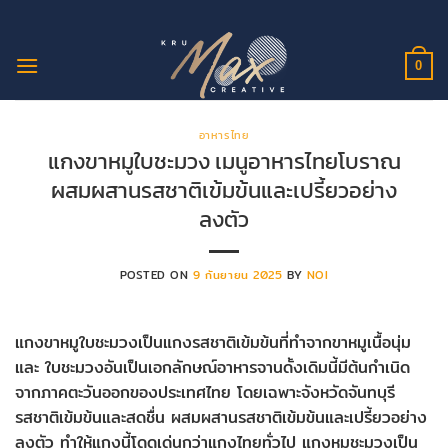
ข้าม
ไป
ยัง
0
เนื้อหา
อาหารไทย
แกงขาหมูใบชะมวง เมนูอาหารไทยโบราณ
ผสมผสานรสชาติเข้มข้นและเปรี้ยวอย่าง
ลงตัว
POSTED ON
9 กันยายน 2025
BY
NOI
แกงขาหมูใบชะมวงเป็นแกงรสชาติเข้มข้นที่ทำจากขาหมูเนื้อนุ่ม
และ ใบชะมวงอันเป็นเอกลักษณ์อาหารจานดั้งเดิมนี้มีต้นกำเนิด
จากภาคตะวันออกของประเทศไทย โดยเฉพาะจังหวัดจันทบุรี
รสชาติเข้มข้นและสดชื่น ผสมผสานรสชาติเข้มข้นและเปรี้ยวอย่าง
ลงตัว ทำให้แกงนี้โดดเด่นกว่าแกงไทยทั่วไป แกงหมูชะมวงเป็น