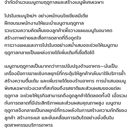
จำกัดจำนวนเมนูตามฤดูกาลและสร้างเมนูพิเศษเฉพาะ
โปรโมตเมนูใหม่ๆ อย่างหนักบนโซเชียลมีเดีย
ฝึกอบรมพนักงานให้แนะนำเมนูตามฤดูกาล
รวบรวมความคิดเห็นของลูกค้าเพื่อวางแผนเมนูในอนาคต
สร้างภาพถ่ายและสื่อการตลาดที่ดึงดูดใจ
การวางแผนและการโปรโมตอย่างสม่ำเสมอจะช่วยให้เมนูตาม
ฤดูกาลกลายเป็นแหล่งรายได้เพิ่มเติมที่เชื่อถือได้
เมนูตามฤดูกาลเป็นมากกว่าการปรับปรุงด้านอาหาร—มันเป็น
เครื่องมือการขายเชิงกลยุทธ์ที่กระตุ้นให้ลูกค้ากลับมาใช้บริการซ้ำ
สร้างความตื่นเต้น และเพิ่มรายได้ของร้านอาหาร การนำเสนอเมนู
พิเศษเฉพาะช่วงเวลาที่สะท้อนถึงรสชาติและส่วนผสมของแต่ละ
ฤดูกาล จะช่วยให้ธุรกิจสามารถดึงดูดลูกค้าได้ตลอดทั้งปี เมื่อรวม
กับการตลาดที่มีประสิทธิภาพและส่วนผสมคุณภาพสูง เมนูตาม
ฤดูกาลจึงกลายเป็นกลยุทธ์ที่ทรงพลังในการสร้างความภักดีของ
ลูกค้า สร้างกระแส และขับเคลื่อนการเติบโตอย่างยั่งยืนใน
อุตสาหกรรมบริการอาหาร