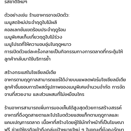
รสชาติใหม่ๆ
ตัวอย่างเช่น ร้านอาหารอาจเปิดตัว:
เมนูสดใหม่ประจำฤดูใบไม้ผลิ
คอลเลกชันเขตร้อนประจำฤดูร้อน
เมนูพิเศษเก็บเกี่ยวฤดูใบไม้ร่วง
เมนูโปรดที่ให้ความอบอุ่นในฤดูหนาว
การเปิดตัวแต่ละครั้งกลายเป็นกิจกรรมทางการตลาดที่กระตุ้นให้
ลูกค้ากลับมาใช้บริการซ้ำ
สร้างกระแสในโซเชียลมีเดีย
อาหารตามฤดูกาลสามารถแชร์ได้ง่ายบนแพลตฟอร์มโซเชียลมีเดีย
ลูกค้าชื่นชอบการโพสต์รูปภาพของเมนูพิเศษจำนวนจำกัด การจัด
จานที่สวยงาม และส่วนผสมที่ไม่เหมือนใคร
ร้านอาหารสามารถเพิ่มการมองเห็นได้สูงสุดด้วยการสร้างสรรค์
อาหารที่ดึงดูดสายตาและโปรโมตด้วยแฮชแท็กตามฤดูกาลและ
แคมเปญการตลาด เนื้อหาที่สร้างโดยผู้ใช้มักทำหน้าที่เป็นโฆษณา
ฟรี ช่วยให้ธุรกิจเข้าถึงกลุ่มเป้าหมายใหม่ ๆ ในขณะที่ยังคงรักษา