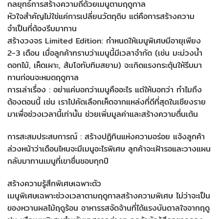
กลยุทธ์การสร้างความถี่ด้วยเมนูตามฤดูกาล
หัวใจสำคัญไม่ใช่แค่การเปลี่ยนวัตถุดิบ แต่คือการสร้างความ
จำเป็นที่ต้องรีบมาทาน
สร้างวงจร Limited Edition: กำหนดให้เมนูพิเศษมีอายุเพียง
2-3 เดือน เมื่อลูกค้าทราบว่าเมนูนี้มีเวลาจำกัด (เช่น มะม่วงน้ำ
ดอกไม้, เห็ดเผาะ, ส้มโอทับทิมสยาม) จะเกิดแรงกระตุ้นให้รีบมา
ทานก่อนจะหมดฤดูกาล
การเล่าเรื่อง : อย่าแค่บอกว่าเมนูคืออะไร แต่ให้บอกว่า ทำไมถึง
ต้องตอนนี้ เช่น เราไปคัดเลือกเห็ดจากแหล่งที่ดีที่สุดในเชียงราย
มาเพื่อช่วงเวลานี้เท่านั้น ช่วยเพิ่มมูลค่าและสร้างความตื่นเต้น
การสะสมประสบการณ์ : สร้างปฏิทินแห่งความอร่อย แจ้งลูกค้า
ล่วงหน้าว่าเดือนไหนจะมีเมนูอะไรพิเศษ ลูกค้าจะเฝ้ารอและวางแผน
กลับมาทานเมนูที่เขาชื่นชอบทุกปี
สร้างความรู้สึกพิเศษเฉพาะตัว
เมนูพิเศษเฉพาะช่วงเวลาตามฤดูกาลสร้างความพิเศษ ไม่ว่าจะเป็น
ของหวานผลไม้ฤดูร้อน อาหารรสจัดจ้านที่ได้แรงบันดาลใจจากฤดู