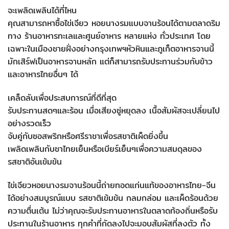
จะเพลิดเพลินได้ที่ไหน
คุณสามารถหาซื้อไข่เจียว หอยนางรมแบบจานร้อนได้ตามตลาดริม
ทาง ร้านอาหารทะเลและศูนย์อาหาร หลายแห่ง ทั่วประเทศ โดย
เฉพาะในเมืองชายฝั่งอย่างกรุงเทพฯหัวหินและภูเก็ตอาหารจานนี้
มักเสิร์ฟเป็นอาหารจานหลัก แต่ก็สามารถรับประทานร่วมกับข้าว
และอาหารไทยอื่นๆ ได้
เคล็ดลับเพื่อประสบการณ์ที่ดีที่สุด
รับประทานสดๆและร้อน เมื่อเสียงซู่หยุดลง เนื้อสัมผัสจะเปลี่ยนไป
อย่างรวดเร็ว
จับคู่กับซอสพริกหรือศรีราชาเพื่อรสชาติเผ็ดยิ่งขึ้น
เพลิดเพลินกับชาไทยเย็นหรือเบียร์เย็นๆเพื่อความสมดุลของ
รสชาติอันเข้มข้น
ไข่เจียวหอยนางรมจานร้อนนี้ถ่ายทอดแก่นแท้ของอาหารไทย-จีน
ได้อย่างสมบูรณ์แบบ รสชาติเข้มข้น กลมกล่อม และเผ็ดร้อนด้วย
ความตื่นเต้น ไม่ว่าคุณจะรับประทานอาหารในตลาดท้องถิ่นหรือรับ
ประทานในร้านอาหาร ทุกคำที่กัดลงไปจะมอบสัมผัสที่ลงตัว ทั้ง