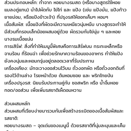
ส่วนประกอบหลัก: ทำจาก หอยนางรมสด (หรือบางสูตรใช้หอย
แมลงภู่แทน) นำไปผัดกับ ไข่ไก่ และ แป้ง (เช่น แป้งมัน, แป้งท้าว
ยายม่อม, หรือแป้งข้าวเจ้า) ที่ปรุงรสให้ออกเค็มๆ หอมๆ
เนื้อสัมผัส: เนื้อแป้งที่ผัดจะมีความเหนียวนุ่มหนึบ บางสูตรจะทำให้
มีส่วนที่กรอบเล็กน้อยผสมอยู่ด้วย ผัดรวมกับไข่นุ่ม ๆ และหอย
นางรมเนื้อแน่น
การเสิร์ฟ: สิ่งที่ทำให้เมนูนี้พิเศษคือการเสิร์ฟบน กระทะเหล็กหรือ
จานร้อน ที่ร้อนฉ่า เพื่อช่วยรักษาความร้อนของอาหาร ทำให้แป้ง
ยังคงนุ่มและหอมกรุ่นอยู่ตลอดเวลาที่รับประทาน
เครื่องเคียง: มักจะวางออส่วนไว้บน ถั่วงอกผัด หรือถั่วงอกดิบที่
รองไว้ด้านล่าง โรยหน้าด้วย ต้นหอมซอย และ พริกไทยป่น
เครื่องปรุงรส: นิยมรับประทานคู่กับ ซอสพริก หรือ น้ำจิ้มหอย
ทอด/ออส่วน เพื่อเพิ่มรสชาติเผ็ดอมหวาน
ส่วนผสมหลัก
ส่วนผสมที่เรียบง่ายมารวมกันเพื่อสร้างระเบิดของเนื้อสัมผัสและ
รสชาติ:
หอยนางรมสด – จุดเด่นของเมนูนี้ ด้วยรสชาติที่นุ่มละมุนและเค็ม