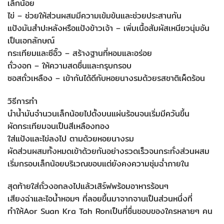
เล็กน้อย
ไข่ – ช่วยให้ส่วนผสมมีความเข้มข้นและช่วยประสานกัน
แป้งมันสำปะหลังหรือแป้งข้าวเจ้า – เพิ่มเนื้อสัมผัสเหนียวนุ่มอัน
เป็นเอกลักษณ์
กระเทียมและซีอิ๊ว – สร้างฐานที่หอมและอร่อย
ถั่วงอก – ให้ความสดชื่นและกรุบกรอบ
ซอสถั่วเหลือง – เข้ากันได้ดีกับหอยนางรมด้วยรสชาติเผ็ดร้อน
วิธีการทำ
นำน้ำมันจำนวนเล็กน้อยไปตั้งบนแผ่นร้อนจนเริ่มมีควันขึ้น
ผัดกระเทียมจนเป็นสีเหลืองทอง
ใส่แป้งและไข่ลงไป ตามด้วยหอยนางรม
ผัดส่วนผสมทั้งหมดเข้าด้วยกันอย่างรวดเร็วจนกระทั่งส่วนผสม
เริ่มกรอบเล็กน้อยบริเวณขอบแต่ยังคงความชุ่มฉ่ำภายใน
สุดท้ายใส่ถั่วงอกลงไปแล้วเสิร์ฟพร้อมอาหารร้อนๆ
เสียงฉ่าและไอน้ำหอมๆ ที่ลอยขึ้นมาจากจานเป็นส่วนหนึ่งที่
ทำให้Aor Suan Kra Tah Ronเป็นที่ชื่นชอบของใครหลายๆ คน