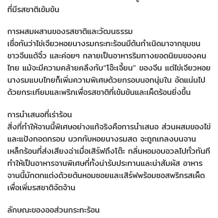
ที่มีรสชาติเข้มข้น
การผสมผสานของรสชาติและวัฒนธรรม
เชื่อกันว่าไข่เจียวหอยนางรมกระทะร้อนมีต้นกำเนิดมาจากชุมชน
ชาวจีนแต้จิ๋ว และค่อยๆ กลายเป็นอาหารริมทางยอดนิยมของคน
ไทย แม้จะมีความคล้ายคลึงกับ“โอ๊ะเจี้ยน” ของจีน แต่ไข่เจียวหอย
นางรมแบบไทยก็เพิ่มความพิเศษด้วยกรอบนอกนุ่มใน อัดแน่นไป
ด้วยกระเทียมและพริกเพื่อรสชาติที่เข้มข้นและเผ็ดร้อนยิ่งขึ้น
การนำเสนอที่เร่าร้อน
สิ่งที่ทำให้จานนี้พิเศษอย่างแท้จริงคือการนำเสนอ ส่วนผสมของไข่
และแป้งทอดกรอบ บวกกับหอยนางรมสด จะถูกเทลงบนจาน
เหล็กร้อนที่ส่งเสียงฉ่าเมื่อเสิร์ฟถึงโต๊ะ กลิ่นหอมอบอวลไปทั่วทันที
ทำให้เป็นอาหารจานพิเศษที่ทั้งน่ารับประทานและน่าสัมผัส อาหาร
จานนี้มักตกแต่งด้วยต้นหอมซอยและเสิร์ฟพร้อมซอสพริกรสเผ็ด
เพื่อเพิ่มรสชาติจัดจ้าน
ลักษณะของออส่วนกระทะร้อน