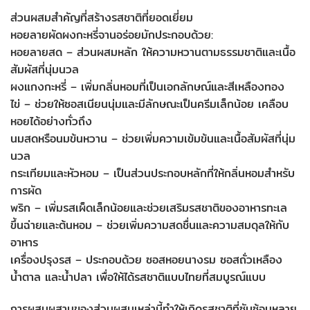
ส่วนผสมสำคัญที่สร้างรสชาติที่ยอดเยี่ยม
หอยลายผัดผงกะหรี่จานอร่อยมักประกอบด้วย:
หอยลายสด – ส่วนผสมหลัก ให้ความหวานตามธรรมชาติและเนื้อ
สัมผัสที่นุ่มนวล
ผงแกงกะหรี่ – เพิ่มกลิ่นหอมที่เป็นเอกลักษณ์และสีเหลืองทอง
ไข่ – ช่วยให้ซอสเนียนนุ่มและมีลักษณะเป็นครีมเล็กน้อย เคลือบ
หอยได้อย่างทั่วถึง
นมสดหรือนมข้นหวาน – ช่วยเพิ่มความเข้มข้นและเนื้อสัมผัสที่นุ่ม
นวล
กระเทียมและหัวหอม – เป็นส่วนประกอบหลักที่ให้กลิ่นหอมสำหรับ
การผัด
พริก – เพิ่มรสเผ็ดเล็กน้อยและช่วยเสริมรสชาติของอาหารทะเล
ขึ้นฉ่ายและต้นหอม – ช่วยเพิ่มความสดชื่นและความสมดุลให้กับ
อาหาร
เครื่องปรุงรส – ประกอบด้วย ซอสหอยนางรม ซอสถั่วเหลือง
น้ำตาล และน้ำปลา เพื่อให้ได้รสชาติแบบไทยที่สมบูรณ์แบบ
การผสมผสานของส่วนผสมเหล่านี้ทำให้เกิดรสชาติที่ซับซ้อนหลาย