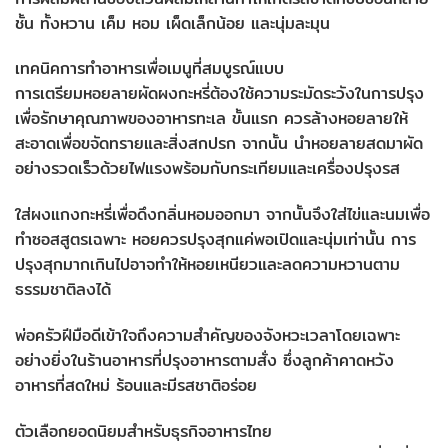
ชั้น ทั้งหวาน เค็ม หอม เผ็ดเล็กน้อย และนุ่มละมุน
เทคนิคการทำอาหารเพื่อเมนูที่สมบูรณ์แบบ
การเตรียมหอยลายผัดผงกะหรี่ต้องใช้ความระมัดระวังในการปรุง
เพื่อรักษาคุณภาพของอาหารทะเล ขั้นแรก ควรล้างหอยลายให้
สะอาดเพื่อขจัดทรายและสิ่งสกปรก จากนั้น นำหอยลายสดมาผัด
อย่างรวดเร็วด้วยไฟแรงพร้อมกับกระเทียมและเครื่องปรุงรส
ใส่ผงแกงกะหรี่เพื่อดึงกลิ่นหอมออกมา จากนั้นจึงใส่ไข่และนมเพื่อ
ทำซอสสูตรเฉพาะ หอยควรปรุงสุกแค่พอเปิดและนุ่มเท่านั้น การ
ปรุงสุกมากเกินไปอาจทำให้หอยเหนียวและลดความหวานตาม
ธรรมชาติลงได้
พ่อครัวฝีมือดีเข้าใจถึงความสำคัญของจังหวะเวลาโดยเฉพาะ
อย่างยิ่งในร้านอาหารที่ปรุงอาหารตามสั่ง ซึ่งลูกค้าคาดหวัง
อาหารที่สดใหม่ ร้อนและมีรสชาติอร่อย
ตัวเลือกยอดนิยมสำหรับธุรกิจอาหารไทย