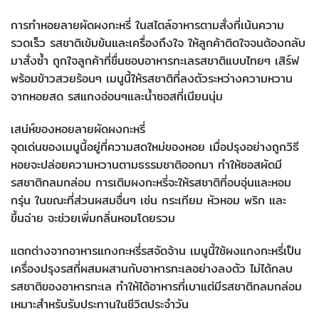
การทำหอยลายผัดผงกะหรี่ ในสไตล์อาหารตามสั่งที่เน้นความ
รวดเร็ว รสชาติเข้มข้นและเครื่องถึงใจ ให้ลูกค้าติดใจจนต้องกลับ
มาสั่งซ้ำ ถูกใจลูกค้าที่ชื่นชอบอาหารทะเลรสชาติแบบไทยๆ เสิร์ฟ
พร้อมข้าวสวยร้อนๆ เมนูนี้ให้รสชาติที่ลงตัวระหว่างความหวาน
จากหอยสด รสแกงอ่อนๆและน้ำซอสที่เนียนนุ่ม
เสน่ห์ของหอยลายผัดผงกะหรี่
จุดเด่นของเมนูนี้อยู่ที่ความสดใหม่ของหอย เมื่อปรุงอย่างถูกวิธี
หอยจะปล่อยความหวานตามธรรมชาติออกมา ทำให้ซอสผัดมี
รสชาติกลมกล่อม การเติมผงกะหรี่จะให้รสชาติที่อบอุ่นและหอม
กรุ่น ในขณะที่ส่วนผสมอื่นๆ เช่น กระเทียม หัวหอม พริก และ
ขึ้นฉ่าย จะช่วยเพิ่มกลิ่นหอมโดยรวม
แตกต่างจากอาหารแกงกะหรี่รสจัดจ้าน เมนูนี้ใช้ผงแกงกะหรี่เป็น
เครื่องปรุงรสที่ผสมผสานกับอาหารทะเลอย่างลงตัว ไม่ได้กลบ
รสชาติของอาหารทะเล ทำให้ได้อาหารที่เบาแต่มีรสชาติกลมกล่อม
เหมาะสำหรับรับประทานในชีวิตประจำวัน