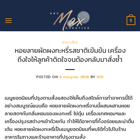
ข้าม
ไป
ยัง
0
เนื้อหา
อาหารไทย
หอยลายผัดผงกะหรี่รสชาติเข้มข้น เครื่อง
ถึงใจให้ลูกค้าติดใจจนต้องกลับมาสั่งซ้ำ
POSTED ON
8 กรกฎาคม 2026
BY
NOI
เมนูยอดนิยมที่ปรุงตามสั่งแสดงให้เห็นถึงสไตล์การทำอาหารนี้ได้
อย่างสมบูรณ์แบบคือ หอยลายผัดผงกะหรี่จานนี้ผสมผสานหอย
ลายสดๆกับกลิ่นหอมของผงกะหรี่ ไข่ตุ๋น เครื่องเทศหอมๆและ
เครื่องปรุงรสต่างๆเข้าด้วยกัน ทำให้ได้อาหารที่ทั้งอร่อยและน่าตื่น
เต้น หอยลายผัดผงกะหรี่เป็นเมนูยอดนิยมที่พบได้ทั่วไปในร้าน
อาหารริมทางและร้านอาหารที่ปรุงตามสั่ง