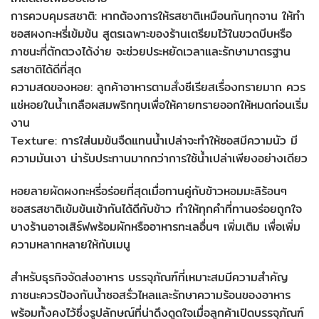
การควบคุมรสชาติ: หากต้องการให้รสชาติเหมือนกันทุกจาน ให้ทำ
ซอสผงกะหรี่เข้มข้น สูตรเฉพาะของร้านเตรียมไว้ในขวดบีบหรือ
ภาชนะที่ตักตวงได้ง่าย จะช่วยประหยัดเวลาและรักษามาตรฐาน
รสชาติได้ดีที่สุด
ความสดของหอย: ลูกค้าอาหารตามสั่งซีเรียสเรื่องทรายมาก ควร
แช่หอยในน้ำเกลือผสมพริกทุบเพื่อให้คายทรายออกให้หมดก่อนเริ่ม
งาน
Texture: การใส่นมข้นจืดแทนน้ำเปล่าจะทำให้ซอสมีความนัว มี
ความมันเงา น่ารับประทานมากกว่าการใช้น้ำเปล่าเพียงอย่างเดียว
หอยลายผัดผงกะหรี่อร่อยที่สุดเมื่อทานคู่กับข้าวหอมมะลิร้อนๆ
ซอสรสชาติเข้มข้นเข้ากันได้ดีกับข้าว ทำให้ทุกคำที่ทานอร่อยถูกใจ
บางร้านอาจเสิร์ฟพร้อมผักหรืออาหารทะเลอื่นๆ เพิ่มเติม เพื่อเพิ่ม
ความหลากหลายให้กับเมนู
สำหรับธุรกิจจัดส่งอาหาร บรรจุภัณฑ์ที่เหมาะสมมีความสำคัญ
ภาชนะควรป้องกันน้ำซอสรั่วไหลและรักษาความร้อนของอาหาร
พร้อมทั้งคงไว้ซึ่งรูปลักษณ์ที่น่าดึงดูดใจเมื่อลูกค้าเปิดบรรจุภัณฑ์