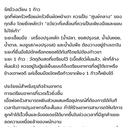
รัศมีวงเวียน 1 ก้าว
จุดที่พ่อครัวหรือแม่ครัวยืนผัดหน้าเตา ควรเป็น “ศูนย์กลาง” ของ
ทุกสิ่ง โดยยึดหลักว่า “อวัยวะที่เคลื่อนที่ควรเป็นเพียงมือและแขน
ไม่ใช่เท้า”
ระยะเอื้อมมือ : เครื่องปรุงหลัก (น้ำปลา, ซอสปรุงรส, น้ำมันหอย,
น้ำตาล, ผงชูรส/ผงปรุงรส) และน้ำมันพืช ต้องวางอยู่ข้างเตาใน
ระยะที่ยื่นมือไปตักหรือกดซอสได้ทันทีโดยไม่ต้องก้าวขา
ระยะ 1 ก้าว : วัตถุดิบสดที่เตรียมไว้ (เนื้อสัตว์หั่นแล้ว, ผักที่ล้าง
หั่นแล้ว) ควรอยู่ในตู้แช่เย็นแบบโต๊ะเตรียมอาหารที่อยู่ใต้เตาหรือ
ข้างเตาพอดี แค่เอื้อมมือเปิดหรือก้าวขาเพียง 1 ก้าวก็หยิบได้
ประโยชน์สำหรับธุรกิจร้านอาหาร
การเตรียมอาหารที่รวดเร็วยิ่งขึ้น
เมื่อพ่อครัวสามารถหยิบส่วนผสมหรืออุปกรณ์ที่ต้องการได้ทันที
เวลาในการปรุงอาหารก็จะสั้นลง ทำให้ร้านอาหารสามารถให้บริการ
ลูกค้าได้เร็วขึ้นและรับออเดอร์ได้มากขึ้นในช่วงเวลาที่มีลูกค้าเยอะ
ลดความเหนื่อยล้าของพนักงาน