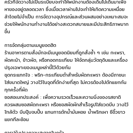
ครัวที่จัดวางไม่เป็นระเบียบจะทำให้พนักงานต้องเดินไปเดินมาเพื่อ
หาของอยู่ตลอดเวลา ซึ่งเมื่อเวลาผ่านไปจะทำให้เกิดความเหนื่อย
ล้าโดยไม่จำเป็น การจัดวางอุปกรณ์และส่วนผสมอย่างเหมาะสมจะ
ช่วยให้พนักงานทำงานได้อย่างสะดวกสบายและมีประสิทธิภาพมาก
ขึ้น
การจัดกลุ่มตามเมนูยอดฮิต
ร้านอาหารตามสั่งมักจะมีเมนูยอดนิยมที่ถูกสั่งซ้ำ ๆ เช่น กะเพรา,
ผัดคะน้า, ข้าวผัด, หรือทอดกระเทียม ให้จัดกลุ่มวัตถุดิบและเครื่อง
ปรุงเฉพาะของเมนูเหล่านี้ไว้ด้วยกัน
ชุดกระแทกใจ : พริก-กระเทียมตำสำหรับผัดกะเพรา ต้องมีภาชนะ
ใส่ขนาดใหญ่ วางไว้ในจุดที่ตักง่ายที่สุด ไม่ควรต้องไปตักแยกกัน
ทุกครั้งที่ผัด
ซอสอเนกประสงค์ : เพื่อความรวดเร็วและความนิ่งของรสชาติ
ควรผสมซอสผัดกะเพรา หรือซอสผัดผักสำเร็จรูปใส่ขวดบีบ วางไว้
ใกล้ตัว บีบปุ๊บจบปั๊บ แทนการตักน้ำมันหอย น้ำพริกเผา ซีอิ๊วขาว
แยกทีละช้อน
การปรับปรุงความสะอาดในครัว