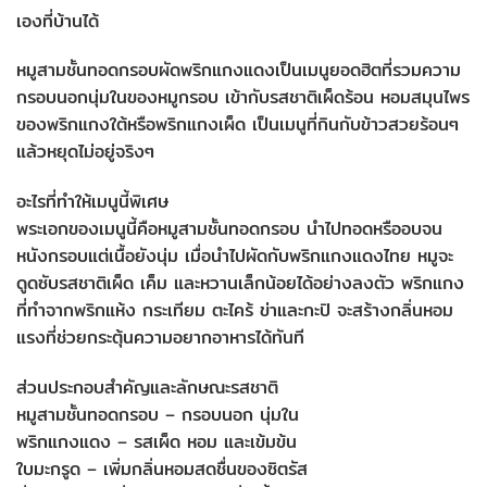
เองที่บ้านได้
หมูสามชั้นทอดกรอบผัดพริกแกงแดงเป็นเมนูยอดฮิตที่รวมความ
กรอบนอกนุ่มในของหมูกรอบ เข้ากับรสชาติเผ็ดร้อน หอมสมุนไพร
ของพริกแกงใต้หรือพริกแกงเผ็ด เป็นเมนูที่กินกับข้าวสวยร้อนๆ
แล้วหยุดไม่อยู่จริงๆ
อะไรที่ทำให้เมนูนี้พิเศษ
พระเอกของเมนูนี้คือหมูสามชั้นทอดกรอบ นำไปทอดหรืออบจน
หนังกรอบแต่เนื้อยังนุ่ม เมื่อนำไปผัดกับพริกแกงแดงไทย หมูจะ
ดูดซับรสชาติเผ็ด เค็ม และหวานเล็กน้อยได้อย่างลงตัว พริกแกง
ที่ทำจากพริกแห้ง กระเทียม ตะไคร้ ข่าและกะปิ จะสร้างกลิ่นหอม
แรงที่ช่วยกระตุ้นความอยากอาหารได้ทันที
ส่วนประกอบสำคัญและลักษณะรสชาติ
หมูสามชั้นทอดกรอบ – กรอบนอก นุ่มใน
พริกแกงแดง – รสเผ็ด หอม และเข้มข้น
ใบมะกรูด – เพิ่มกลิ่นหอมสดชื่นของซิตรัส