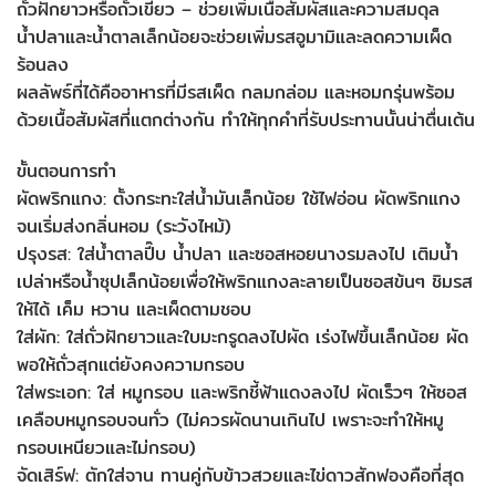
ถั่วฝักยาวหรือถั่วเขียว – ช่วยเพิ่มเนื้อสัมผัสและความสมดุล
น้ำปลาและน้ำตาลเล็กน้อยจะช่วยเพิ่มรสอูมามิและลดความเผ็ด
ร้อนลง
ผลลัพธ์ที่ได้คืออาหารที่มีรสเผ็ด กลมกล่อม และหอมกรุ่นพร้อม
ด้วยเนื้อสัมผัสที่แตกต่างกัน ทำให้ทุกคำที่รับประทานนั้นน่าตื่นเต้น
ขั้นตอนการทำ
ผัดพริกแกง: ตั้งกระทะใส่น้ำมันเล็กน้อย ใช้ไฟอ่อน ผัดพริกแกง
จนเริ่มส่งกลิ่นหอม (ระวังไหม้)
ปรุงรส: ใส่น้ำตาลปี๊บ น้ำปลา และซอสหอยนางรมลงไป เติมน้ำ
เปล่าหรือน้ำซุปเล็กน้อยเพื่อให้พริกแกงละลายเป็นซอสข้นๆ ชิมรส
ให้ได้ เค็ม หวาน และเผ็ดตามชอบ
ใส่ผัก: ใส่ถั่วฝักยาวและใบมะกรูดลงไปผัด เร่งไฟขึ้นเล็กน้อย ผัด
พอให้ถั่วสุกแต่ยังคงความกรอบ
ใส่พระเอก: ใส่ หมูกรอบ และพริกชี้ฟ้าแดงลงไป ผัดเร็วๆ ให้ซอส
เคลือบหมูกรอบจนทั่ว (ไม่ควรผัดนานเกินไป เพราะจะทำให้หมู
กรอบเหนียวและไม่กรอบ)
จัดเสิร์ฟ: ตักใส่จาน ทานคู่กับข้าวสวยและไข่ดาวสักฟองคือที่สุด