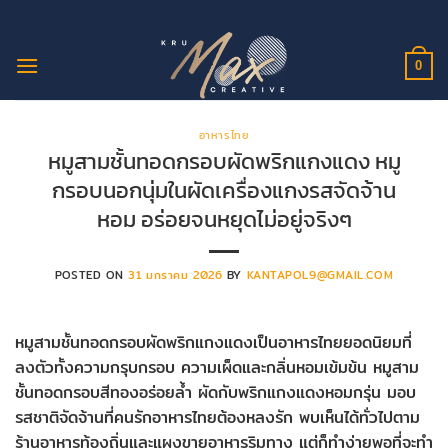
ข้าม
ไป
ยัง
0
เนื้อหา
อาหารไทย
หมูสามชั้นทอดกรอบผัดพริกแกงแดง หมู
กรอบนอกนุ่มในผัดเครื่องแกงรสจัดจ้าน
หอม อร่อยจนหยุดไม่อยู่จริงๆ
POSTED ON
31 มกราคม 2026
BY
KANTAPOL9@GMAIL.COM
หมูสามชั้นทอดกรอบผัดพริกแกงแดงเป็นอาหารไทยยอดนิยมที่
ลงตัวทั้งความกรุบกรอบ ความเผ็ดและกลิ่นหอมเข้มข้น หมูสาม
ชั้นทอดกรอบสีทองอร่อยล้ำ ผัดกับพริกแกงแดงหอมกรุ่น มอบ
รสชาติจัดจ้านที่คนรักอาหารไทยต้องหลงรัก พบเห็นได้ทั่วไปตาม
ร้านอาหารท้องถิ่นและแผงขายอาหารริมทาง แต่ก็ทำง่ายพอที่จะทำ