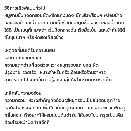
วิธีการเสิร์ฟแบบทั่วไป
หมูสามชั้นทอดกรอบผัดพริกแกงแดง มักเสิร์ฟร้อนๆ พร้อมข้าว
หอมมะลิข้าวจะช่วยลดความเผ็ดร้อนและดูดซับรสชาติของน้ำแกง
ได้ดี เป็นเมนูที่เหมาะสำหรับมื้อกลางวันหรือมื้อเย็น และเข้ากันได้ดี
กับซุปเบาๆ หรือผักสดเคียงข้าง
เหตุผลที่มันได้รับความนิยม
รสชาติไทยแท้เข้มข้น
ความแตกต่างที่ลงตัวระหว่างหมูกรอบและซอสเผ็ด
ปรุงง่าย รวดเร็ว เหมาะสำหรับครัวเรือนหรือร้านอาหาร
อาหารจานโปรดที่ให้ความรู้สึกอบอุ่นใจสำหรับคนรักรสเผ็ด
เคล็ดลับความอร่อย
ความกรอบ: หัวใจสำคัญคือต้องใส่หมูกรอบเป็นขั้นตอนสุดท้าย
และใช้ไฟแรงผัดไวๆ เพื่อให้หนังหมูยังคงความกรอบสะท้านฟันอยู่
กลิ่นหอม: ถ้าอยากให้หอมแบบต้นตำรับ ให้ซอยใบมะกรูดเป็นเส้น
ฝอยโรยหน้าปิดท้ายอีกที