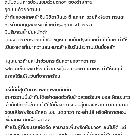
สนับสนุนการซ่อมแซมส่วนต่างๆ ของร่างกาย
อุดมไปด้วยวิตามิน
ลำต้นของผักคะน้าจีนมีวิตามินเอ ซี และเค รวมถึงใยอาหารและ
สารต้านอนุมูลอิสระที่ช่วยบำรุงสุขภาพโดยรวม
มีปริมาณน้ำมันหนักต่ำ
ต่างจากอาหารทอดทั่วไป หมูหนุมานมักปรุงด้วยน้ำมันน้อย ทำให้
เป็นอาหารที่เบากว่าและเหมาะสำหรับรับประทานเป็นมื้อหลัก
หมูมะนาวก้านคะน้าช่วยกระตุ้นความอยากอาหาร
รสชาติเผ็ดและเปรี้ยวช่วยกระตุ้นความอยากอาหาร ทำให้เมนูนี้
อร่อยได้แม้ในวันที่อากาศร้อน
วิธีที่ดีที่สุดในการเพลิดเพลินกับมัน
อาหารจานนี้เข้ากันได้อย่างลงตัวกับข้าวสวยร้อนๆ ซอสเผ็ดมะนาว
เข้ากันได้ดีกับข้าว ทำให้ได้มื้ออาหารที่อบอุ่นและอร่อย บางคนอาจ
ชอบเสิร์ฟพร้อมผักสด เช่น แตงกวา กะหล่ำปลี หรือผักกาดหอม
เพื่อลดความเผ็ดร้อนลง
สำหรับผู้ที่ชอบรสเผ็ดจัด สามารถเพิ่มพริกหั่นบางๆ ลงไปได้ แต่
ถ้าชอบรสชาติอ่อนกว่า การลดปริมาณพริกก็ยังคงทำให้เมนูนี้