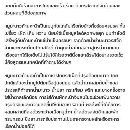
นิยมทั้งในร้านอาหารไทยและครัวเรือน ด้วยรสชาติที่จัดจ้านและ
ส่วนผสมที่ดีต่อสุขภาพ
หมูมะนาวก้านคะน้าเป็นเมนูกับแกล้มหรือกับข้าวที่อร่อยครบรส ทั้ง
เปรี้ยว เผ็ด เค็ม หวาน นิยมใช้เนื้อหมูสไลด์ลวกพอสุก นุ่มกำลังดี
เสิร์ฟคู่กับก้านคะน้าแช่น้ำแข็งกรอบๆ ราดด้วยน้ำยำมะนาวรสจัด
จ้านและกระเทียมโทนสไลด์ ถ้าคุณกำลังมองหาสูตรทำทานเอง
หรืออยากได้ไอเดียไปปรับใช้ให้รสชาตินิ่งและเสิร์ฟได้อย่างรวดเร็ว
นี่คือสูตรและเทคนิคที่ทำตามได้ง่ายๆ
หมูมะนาวก้านคะน้าเป็นอาหารไทยรสเผ็ดที่ปรุงด้วยมะนาว โดย
ปกติแล้วจะนำหมูไปต้มหรือตุ๋นจนนุ่ม แล้วนำมาผสมกับน้ำซอส
ปรุงรสที่ทำจากน้ำมะนาว น้ำปลา กระเทียม พริก และบางครั้งอาจ
ใส่น้ำตาลเล็กน้อย การใส่ก้านผักคะน้าจีนลงไปจะช่วยเพิ่มความ
กรุบกรอบและความสดชื่นให้กับอาหารจานนี้ ผลลัพธ์ที่ได้คือการ
ผสมผสานที่ลงตัวระหว่างเนื้อหมูฉ่ำๆ น้ำสลัดรสจัดจ้านและผัก
กรุบกรอบ ซึ่งสามารถรับประทานเป็นอาหารจานหลักหรืออาหาร
เรียกน้ำย่อยก็ได้