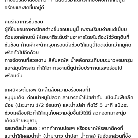
อร่อยและสดชื่นอยู่ดี
คนรักอาหารชื่นชอบ
ผู้ที่ชื่นชอบอาหารไทยต่างชื่นชอบเมนูนี้ เพราะเรียบง่ายแต่เปี่ยม
ด้วยเอกลักษณ์ ให้รสชาติระดับร้านอาหารโดยไม่ต้องใช้วัตถุดิบที่
ซับซ้อน ก้านผักคะน้ากรุบกรอบยังช่วยให้เมนูนี้โดดเด่นกว่าหมูผัด
พริกทั่วไปอีกด้วย
การจัดจานที่สวยงาม สีสันสดใส น้ำสลัดกระเทียมมะนาวหอมกรุ่น
และสมุนไพรสด ทำให้อาหารจานนี้ดูน่ารับประทานและอร่อยไป
พร้อมกัน
เทคนิคระดับเชฟ (เคล็ดลับความอร่อยคงที่)
หมูนุ่มเด้ง: ก่อนนำหมูไปลวก สามารถนำไปขยำกับ แป้งมันพืชเล็ก
น้อย (ประมาณ 1/2 ช้อนชา) และน้ำเปล่า ทิ้งไว้ 5 นาที แป้งจะ
ช่วยเคลือบผิวทำให้หมูเก็บความชุ่มชื้นไว้ได้ดี ลวกออกมาจะนุ่ม
เด้งคล้ายหมูชาบู
รสชาติสม่ำเสมอ : หากทำทานบ่อยๆ หรืออยากให้รสชาติคงที่
แนะนำให้ผสมน้ำยำ (น้ำมะนาว น้ำปลา น้ำตาล) ในอัตราส่วนที่ชั่ง