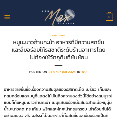
ข้าม
ไป
ยัง
0
เนื้อหา
อาหารไทย
หมูมะนาวก้านคะน้า อาหารที่มีความสดชื่น
และอิ่มอร่อยให้รสชาติระดับร้านอาหารโดย
ไม่ต้องใช้วัตถุดิบที่ซับซ้อน
POSTED ON
24 พฤษภาคม 2026
BY
NOI
อาหารไทยขึ้นชื่อเรื่องความสมดุลของรสชาติเผ็ด เปรี้ยว เค็มและ
กลมกล่อมและเมนูที่แสดงให้เห็นถึงความลงตัวนี้ได้อย่างสมบูรณ์
แบบก็คือหมูมะนาวก้านคะน้า เมนูแสนอร่อยนี้ผสมผสานเนื้อหมูนุ่ม
น้ำมะนาวสด กระเทียม พริกและผักคะน้ากรุบกรอบ เข้าด้วยกันได้
อย่างลงตัว สร้างสรรค์เป็นอาหารที่ทั้งสดชื่นและอิ่มอร่อยเป็นที่