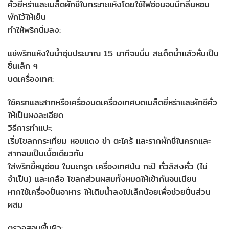
คั่วยี่หร่าและเมล็ดผักชีในกระทะแห้งโดยใช้ไฟอ่อนจนมีกลิ่นหอม
พักไว้ให้เย็น
ทำให้พริกนิ่มลง:
แช่พริกแห้งในน้ำอุ่นประมาณ 15 นาทีจนนิ่ม สะเด็ดน้ำแล้วหั่นเป็น
ชิ้นเล็ก ๆ
บดเครื่องเทศ:
ใช้ครกและสากหรือเครื่องบดเครื่องเทศบดเมล็ดยี่หร่าและผักชีคั่ว
ให้เป็นผงละเอียด
วิธีการทำแปะ:
เริ่มโขลกกระเทียม หอมแดง ข่า ตะไคร้ และรากผักชีในครกและ
สากจนเป็นเนื้อเดียวกัน
ใส่พริกขี้หนูอ่อน ใบมะกรูด เครื่องเทศป่น กะปิ ถั่วลิสงคั่ว (ไม่
จำเป็น) และเกลือ โขลกส่วนผสมทั้งหมดให้เข้ากันจนเนียน
หากใช้เครื่องปั่นอาหาร ให้เติมน้ำลงไปเล็กน้อยเพื่อช่วยปั่นส่วน
ผสม
ตรวจสอบพื้นผิว: