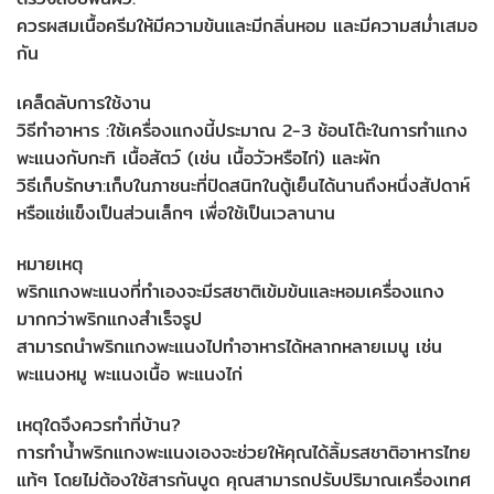
ควรผสมเนื้อครีมให้มีความข้นและมีกลิ่นหอม และมีความสม่ำเสมอ
กัน
เคล็ดลับการใช้งาน
วิธีทำอาหาร :ใช้เครื่องแกงนี้ประมาณ 2-3 ช้อนโต๊ะในการทำแกง
พะแนงกับกะทิ เนื้อสัตว์ (เช่น เนื้อวัวหรือไก่) และผัก
วิธีเก็บรักษา:เก็บในภาชนะที่ปิดสนิทในตู้เย็นได้นานถึงหนึ่งสัปดาห์
หรือแช่แข็งเป็นส่วนเล็กๆ เพื่อใช้เป็นเวลานาน
หมายเหตุ
พริกแกงพะแนงที่ทำเองจะมีรสชาติเข้มข้นและหอมเครื่องแกง
มากกว่าพริกแกงสำเร็จรูป
สามารถนำพริกแกงพะแนงไปทำอาหารได้หลากหลายเมนู เช่น
พะแนงหมู พะแนงเนื้อ พะแนงไก่
เหตุใดจึงควรทำที่บ้าน?
การทำน้ำพริกแกงพะแนงเองจะช่วยให้คุณได้ลิ้มรสชาติอาหารไทย
แท้ๆ โดยไม่ต้องใช้สารกันบูด คุณสามารถปรับปริมาณเครื่องเทศ