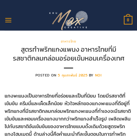
ข้าม
ไป
ยัง
0
เนื้อหา
อาหารไทย
สูตรทำพริกแกงแพนง อาหารไทยที่มี
รสชาติกลมกล่อมอร่อยเข้มหอมเครื่องเทศ
POSTED ON
5 กุมภาพันธ์ 2025
BY
NOI
แกงพะแนงเป็นอาหารไทยที่อร่อยและเป็นที่นิยม โดยมีรสชาติที่
เข้มข้น ครีมมี่และเผ็ดเล็กน้อย หัวใจหลักของแกงพะแนงที่ดีอยู่ที่
พริกแกงที่มีรสชาติกลมกล่อมพริกแกงพะแนงที่ทำเองจะมีรสชาติ
เข้มข้นและหอมเครื่องแกงมากกว่าพริกแกงสำเร็จรูป เพลิดเพลิน
ไปกับรสชาติอันเข้มข้นของอาหารไทยแบบดั้งเดิมด้วยสูตรพริก
แกงโฮมเมดนี้ ด้านล่างนี้คือคำแนะนำทีละขั้นตอนในการทำพริก