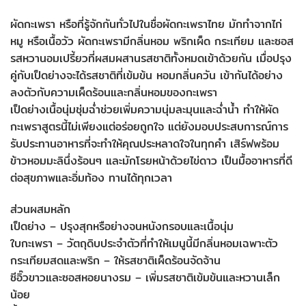
ผัดกะเพรา หรือที่รู้จักกันทั่วไปในชื่อผัดกะเพราไทย มักทำจากไก่
หมู หรือเนื้อวัว ผัดกะเพรามีกลิ่นหอม พริกเผ็ด กระเทียม และซอส
รสหวานอมเปรี้ยวที่ผสมผสานรสชาติทั้งหมดเข้าด้วยกัน เมื่อปรุง
คู่กับเป็ดย่างจะได้รสชาติที่เข้มข้น หอมกลิ่นควัน เข้ากันได้อย่าง
ลงตัวกับความเผ็ดร้อนและกลิ่นหอมของกะเพรา
เป็ดย่างเนื้อนุ่มชุ่มฉ่ำช่วยเพิ่มความนุ่มละมุนและฉ่ำน้ำ ทำให้ผัด
กะเพราสูตรนี้ไม่เพียงแต่อร่อยถูกใจ แต่ยังมอบประสบการณ์การ
รับประทานอาหารที่จะทำให้คุณประหลาดใจในทุกคำ เสิร์ฟพร้อม
ข้าวหอมมะลินึ่งร้อนๆ และมักโรยหน้าด้วยไข่ดาว เป็นมื้ออาหารที่ดี
ต่อสุขภาพและอิ่มท้อง ทานได้ทุกเวลา
ส่วนผสมหลัก
เป็ดย่าง – ปรุงสุกหรือย่างจนหนังกรอบและเนื้อนุ่ม
ใบกะเพรา – วัตถุดิบประจำตัวที่ทำให้เมนูนี้มีกลิ่นหอมเฉพาะตัว
กระเทียมสดและพริก – ให้รสชาติเผ็ดร้อนจัดจ้าน
ซีอิ๊วขาวและซอสหอยนางรม – เพิ่มรสชาติเข้มข้นและหวานเล็ก
น้อย