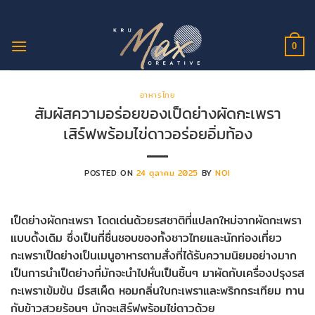
ข้าม
ไป
ยัง
0
เนื้อหา
อาหารไทย
สัมผัสความอร่อยของเป็ดย่างผัดกะเพรา
เสิร์ฟพร้อมไข่ดาวอร่อยอิ่มท้อง
POSTED ON
24 ตุลาคม 2025
BY
NOI
เป็ดย่างผัดกะเพรา โดดเด่นด้วยรสชาติที่แปลกใหม่จากผัดกะเพรา
แบบดั้งเดิม ซึ่งเป็นที่ชื่นชอบของทั้งชาวไทยและนักท่องเที่ยว
กะเพราเป็ดย่างเป็นเมนูอาหารตามสั่งที่ได้รับความนิยมอย่างมาก
เป็นการนำเป็ดย่างที่มักจะนำไปหั่นเป็นชิ้นๆ มาผัดกับเครื่องปรุงรส
กะเพราเข้มข้น มีรสเผ็ด หอมกลิ่นใบกะเพราและพริกกระเทียม ทาน
กับข้าวสวยร้อนๆ มักจะเสิร์ฟพร้อมไข่ดาวด้วย