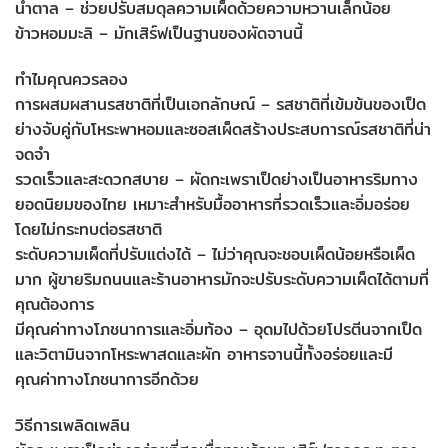
น้ำตาล – ช่วยปรับสมดุลความเผ็ดด้วยความหวานเล็กน้อย
ข้าวหอมมะลิ – มักเสิร์ฟเป็นฐานของผัดจานนี้
ทำไมคุณควรลอง
การผสมผสานรสชาติที่เป็นเอกลักษณ์ – รสชาติที่เข้มข้นของเป็ด
ย่างจับคู่กับโหระพาหอมและซอสเผ็ดสร้างประสบการณ์รสชาติที่น่า
จดจำ
รวดเร็วและสะดวกสบาย – ผัดกะเพราเป็ดย่างเป็นอาหารริมทาง
ยอดนิยมของไทย เหมาะสำหรับมื้ออาหารที่รวดเร็วและอิ่มอร่อย
โดยไม่กระทบต่อรสชาติ
ระดับความเผ็ดที่ปรับแต่งได้ – ไม่ว่าคุณจะชอบเผ็ดน้อยหรือเผ็ด
มาก ผู้ขายริมถนนและร้านอาหารมักจะปรับระดับความเผ็ดได้ตามที่
คุณต้องการ
มีคุณค่าทางโภชนาการและอิ่มท้อง – อุดมไปด้วยโปรตีนจากเป็ด
และวิตามินจากโหระพาสดและผัก อาหารจานนี้ทั้งอร่อยและมี
คุณค่าทางโภชนาการอีกด้วย
วิธีการเพลิดเพลิน