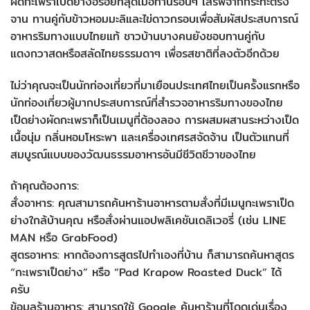
ผัดกะเพราเป็ดย่างอร่อยที่สุดเมื่อทานร้อนๆ เสิร์ฟจากกระทะตรง
จาน ทานคู่กับข้าวหอมมะลิและไข่ดาวกรอบเพื่อสัมผัสประสบการณ์
อาหารริมทางแบบไทยแท้ ชาวบ้านบางคนยังชอบทานคู่กับ
แตงกวาสดหรือสลัดไทยธรรมดาๆ เพื่อรสชาติที่ลงตัวอีกด้วย
ไม่ว่าคุณจะเป็นนักท่องเที่ยวที่มาเยือนประเทศไทยเป็นครั้งแรกหรือ
นักท่องเที่ยวผู้มากประสบการณ์ที่สำรวจอาหารริมทางของไทย
เป็ดย่างผัดกะเพราก็เป็นเมนูที่ต้องลอง การผสมผสานระหว่างเป็ด
เนื้อนุ่ม กลิ่นหอมโหระพา และเครื่องเทศรสจัดจ้าน เป็นตัวแทนที่
สมบูรณ์แบบของวัฒนธรรมอาหารอันมีชีวิตชีวาของไทย
ถ้าคุณต้องการ:
สั่งอาหาร: คุณสามารถค้นหาร้านอาหารตามสั่งที่มีเมนูกะเพราเป็ด
ย่างใกล้บ้านคุณ หรือสั่งผ่านแอปพลิเคชันเดลิเวอรี่ (เช่น LINE
MAN หรือ GrabFood)
สูตรอาหาร: หากต้องการสูตรไปทำเองที่บ้าน ก็สามารถค้นหาสูตร
“กะเพราเป็ดย่าง” หรือ “Pad Krapow Roasted Duck” ได้
ครับ
ข้อมูลร้านอาหาร: สามารถใช้ Google ค้นหาร้านที่โดดเด่นเรื่อง