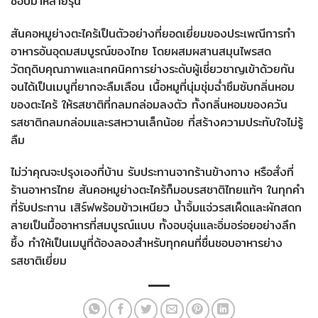
ชอบมาหลายรุ่น
สันคอหมูย่างตะไคร้เป็นตัวอย่างที่ยอดเยี่ยมของประเพณีการทำ
อาหารอันอุดมสมบูรณ์ของไทย โดยผสมผสานสมุนไพรสด
วัตถุดิบคุณภาพและเทคนิคการย่างระดับผู้เชี่ยวชาญเข้าด้วยกัน
จนได้เป็นเมนูที่ยากจะลืมเลือน เนื้อหมูที่นุ่มชุ่มฉ่ำซึมซับกลิ่นหอม
ของตะไคร้ ให้รสชาติที่กลมกล่อมลงตัว ทั้งกลิ่นหอมของควัน
รสชาติกลมกล่อมและรสหวานเล็กน้อย ที่สร้างความประทับใจไม่รู้
ลืม
ไม่ว่าคุณจะปรุงเองที่บ้าน รับประทานจากร้านข้างทาง หรือสั่งที่
ร้านอาหารไทย สันคอหมูย่างตะไคร้ก็มอบรสชาติไทยแท้ๆ ในทุกคำ
ที่รับประทาน เสิร์ฟพร้อมข้าวเหนียว น้ำจิ้มแจ่วรสเผ็ดและผักสดก
ลายเป็นมื้ออาหารที่สมบูรณ์แบบ ทั้งอบอุ่นและอิ่มอร่อยอย่างลึก
ซึ้ง ทำให้เป็นเมนูที่ต้องลองสำหรับทุกคนที่ชื่นชอบอาหารย่าง
รสชาติเยี่ยม