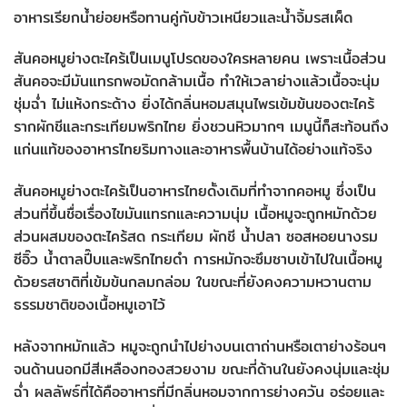
อาหารเรียกน้ำย่อยหรือทานคู่กับข้าวเหนียวและน้ำจิ้มรสเผ็ด
สันคอหมูย่างตะไคร้เป็นเมนูโปรดของใครหลายคน เพราะเนื้อส่วน
สันคอจะมีมันแทรกพอมัดกล้ามเนื้อ ทำให้เวลาย่างแล้วเนื้อจะนุ่ม
ชุ่มฉ่ำ ไม่แห้งกระด้าง ยิ่งได้กลิ่นหอมสมุนไพรเข้มข้นของตะไคร้
รากผักชีและกระเทียมพริกไทย ยิ่งชวนหิวมากๆ เมนูนี้ก็สะท้อนถึง
แก่นแท้ของอาหารไทยริมทางและอาหารพื้นบ้านได้อย่างแท้จริง
สันคอหมูย่างตะไคร้เป็นอาหารไทยดั้งเดิมที่ทำจากคอหมู ซึ่งเป็น
ส่วนที่ขึ้นชื่อเรื่องไขมันแทรกและความนุ่ม เนื้อหมูจะถูกหมักด้วย
ส่วนผสมของตะไคร้สด กระเทียม ผักชี น้ำปลา ซอสหอยนางรม
ซีอิ๊ว น้ำตาลปี๊บและพริกไทยดำ การหมักจะซึมซาบเข้าไปในเนื้อหมู
ด้วยรสชาติที่เข้มข้นกลมกล่อม ในขณะที่ยังคงความหวานตาม
ธรรมชาติของเนื้อหมูเอาไว้
หลังจากหมักแล้ว หมูจะถูกนำไปย่างบนเตาถ่านหรือเตาย่างร้อนๆ
จนด้านนอกมีสีเหลืองทองสวยงาม ขณะที่ด้านในยังคงนุ่มและชุ่ม
ฉ่ำ ผลลัพธ์ที่ได้คืออาหารที่มีกลิ่นหอมจากการย่างควัน อร่อยและ