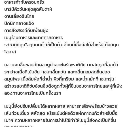
อาหารค่ำกับครอบครัว
บาร์บีคิววันหยุดสุดสัปดาห์
งานเลี้ยงธีมไทย
ปิกนิกกลางแจ้ง
การสังสรรค์กับเพื่อนฝูง
เมนูร้านอาหารและเทศกาลอาหาร
รสชาติที่ถูกใจทุกคนทำให้เป็นตัวเลือกที่เชื่อถือได้สำหรับเกือบทุก
โอกาส
หลายคนชื่นชอบสันคอหมูย่างตะไคร้เพราะให้ความสมดุลที่ลงตัว
ระหว่างเนื้อที่เข้มข้น หอมกลิ่นควัน และกลิ่นหอมสดชื่นของ
สมุนไพร เนื้อสัมผัสที่ฉ่ำน้ำ ผิวที่เกรียม และน้ำหมักที่หอมกรุ่น
สร้างรสชาติที่ซับซ้อนซึ่งดึงดูดทั้งผู้ที่ชื่นชอบอาหารไทยและผู้ที่เพิ่ง
ลองทานอาหารไทยเป็นครั้งแรก
เมนูนี้ยังปรับเปลี่ยนได้หลากหลาย สามารถเสิร์ฟพร้อมข้าวสวย
เส้นก๋วยเตี๋ยว สลัดสด หรือแม้แต่ห่อด้วยผักกาดแก้วสำหรับมื้อ
เบาๆ ความหลากหลายในการนำไปใช้ทำให้เมนูนี้ยังคงเป็นที่ชื่น