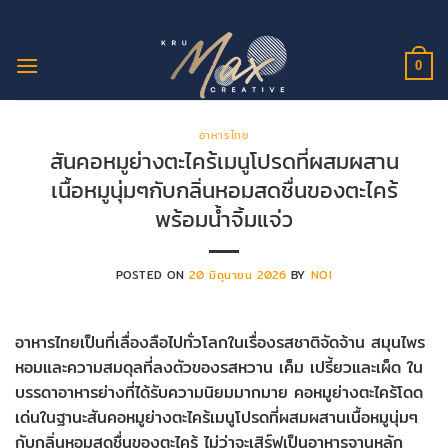
ข้าม
ไป
ยัง
0
เนื้อหา
อาหารไทย
สันคอหมูย่างตะไคร้เมนูโปรดที่ผสมผสาน
เนื้อหมูนุ่มๆกับกลิ่นหอมสดชื่นของตะไคร้
พร้อมน้ำจิ้มแจ่ว
POSTED ON
20 มิถุนายน 2026
BY
NOI
อาหารไทยเป็นที่เลื่องลือไปทั่วโลกในเรื่องรสชาติจัดจ้าน สมุนไพร
หอมและความสมดุลที่ลงตัวของรสหวาน เค็ม เปรี้ยวและเผ็ด ใน
บรรดาอาหารย่างที่ได้รับความนิยมมากมาย คอหมูย่างตะไคร้โดด
เด่นในฐานะสันคอหมูย่างตะไคร้เมนูโปรดที่ผสมผสานเนื้อหมูนุ่มๆ
กับกลิ่นหอมสดชื่นของตะไคร้ ไม่ว่าจะเสิร์ฟเป็นอาหารจานหลัก