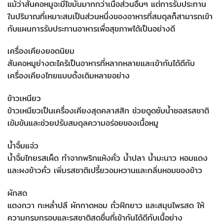
แม้ว่าสันคอหมูจะมีไขมันมากกว่าเนื้อส่วนอื่นๆ แต่การรับประทาน
ในปริมาณที่เหมาะสมเป็นส่วนหนึ่งของอาหารที่สมดุลก็สามารถเข้า
กับแผนการรับประทานอาหารเพื่อสุขภาพได้เป็นอย่างดี
เครื่องเคียงยอดนิยม
สันคอหมูย่างตะไคร้เป็นอาหารที่หลากหลายและเข้ากันได้ดีกับ
เครื่องเคียงไทยแบบดั้งเดิมหลายอย่าง
ข้าวเหนียว
ข้าวเหนียวเป็นเครื่องเคียงสุดคลาสสิก ช่วยดูดซับน้ำซอสรสชาติ
เข้มข้นและช่วยปรับสมดุลความอร่อยของเนื้อหมู
น้ำจิ้มแจ่ว
น้ำจิ้มไทยรสเผ็ด ทำจากพริกแห้งคั่ว น้ำปลา น้ำมะนาว หอมแดง
และผงข้าวคั่ว เพิ่มรสชาติเปรี้ยวอมหวานและกลิ่นหอมของข้าว
ผักสด
แตงกวา กะหล่ำปลี ผักกาดหอม ถั่วฝักยาว และสมุนไพรสด ให้
ความกรุบกรอบและรสชาติสดชื่นที่เข้ากันได้ดีกับเนื้อย่าง