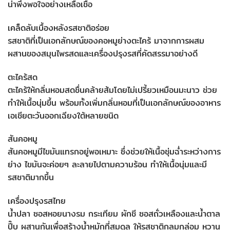
น่าพึงพอใจอย่างเหลือเชื่อ
เคล็ดลับเบื้องหลังรสชาติอร่อย
รสชาติที่เป็นเอกลักษณ์ของคอหมูย่างตะไคร้ มาจากการผสม
ผสานของสมุนไพรสดและเครื่องปรุงรสที่คัดสรรมาอย่างดี
ตะไคร้สด
ตะไคร้ให้กลิ่นหอมสดชื่นคล้ายส้มโดยไม่เปรี้ยวเหมือนมะนาว ช่วย
ทำให้เนื้อนุ่มขึ้น พร้อมทั้งเพิ่มกลิ่นหอมที่เป็นเอกลักษณ์ของอาหาร
เอเชียตะวันออกเฉียงใต้หลายชนิด
สันคอหมู
สันคอหมูมีไขมันแทรกอยู่พอเหมาะ ซึ่งช่วยให้เนื้อชุ่มฉ่ำระหว่างการ
ย่าง ไขมันจะค่อยๆ ละลายไปตามความร้อน ทำให้เนื้อนุ่มและมี
รสชาติมากขึ้น
เครื่องปรุงรสไทย
น้ำปลา ซอสหอยนางรม กระเทียม ผักชี ซอสถั่วเหลืองและน้ำตาล
ปี๊บ ผสานกันเพื่อสร้างน้ำหมักที่สมดุล ให้รสชาติกลมกล่อม หวาน