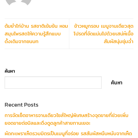
ต้มยำไก่บ้าน รสชาติเข้มข้น หอม
ข้าวหมูกรอบ เมนูจานเดียวสุด
สมุนไพรสดให้ความรู้สึกแบบ
โปรดที่อัดแน่นไปด้วยเสน่ห์เนื้อ
ดั้งเดิมจากชนบท
สัมผัสนุ่มชุ่มฉ่ำ
ค้นหา
ค้นหา
Recent Posts
การจัดเซ็ตอาหารจานเดียวไซส์ใหญ่พิเศษสร้างจุดขายที่ช่วยเพิ่ม
ยอดขายต่อบิลและดึงดูดลูกค้าสายทานเยอะ
ผัดกะเพราเห็ดรวมมิตรเป็นเมนูที่อร่อย รสสัมผัสหนึบหนับจากเห็ด