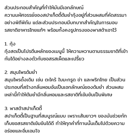
ส่วนประกอบสำคัญที่ทำให้มันมีเอกลักษณ์
ความมหัศจรรย์ของสปาเก็ตตี้ต้มยำกุ้งอยู่ที่ส่วนผสมที่คัดสรรมา
อย่างพิถีพิถัน แต่ละส่วนประกอบมีบทบาทสำคัญในการมอบ
รสชาติอาหารไทยแท้ๆ พร้อมทั้งคงรูปทรงของพาสต้าเอาไว้
1. กุ้ง
กุ้งสดเป็นโปรตีนหลักของเมนูนี้ ให้ความหวานตามธรรมชาติที่เข้า
กันได้อย่างลงตัวกับซอสรสเผ็ดและเปรี้ยว
2. สมุนไพรต้มยำ
สมุนไพรดั้งเดิม เช่น ตะไคร้ ใบมะกรูด ข่า และพริกไทย เป็นส่วน
ประกอบที่สร้างกลิ่นหอมอันเป็นเอกลักษณ์ของต้มยำ ส่วนผสม
เหล่านี้ทำให้ต้มยำมีกลิ่นหอมและรสชาติที่เข้มข้นเป็นพิเศษ
3. พาสต้าสปาเก็ตตี้
สปาเก็ตตี้เป็นฐานที่สมบูรณ์แบบ เพราะเส้นยาวๆ ของมันช่วยกัก
เก็บซอสรสชาติเข้มข้นได้ดี ทำให้ทุกคำที่ทานนั้นเต็มไปด้วยความ
อร่อยและอิ่มเอมใจ