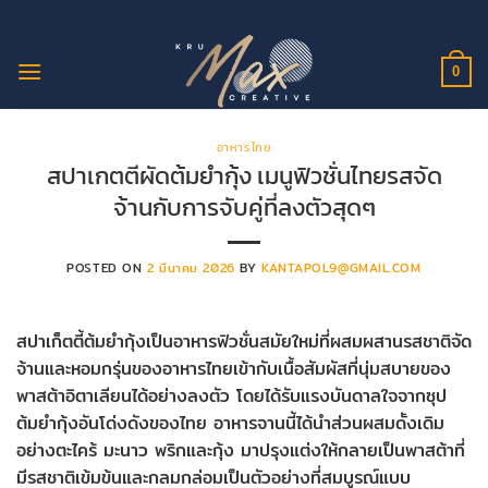
ข้าม
ไป
ยัง
0
เนื้อหา
อาหารไทย
สปาเกตตีผัดต้มยำกุ้ง เมนูฟิวชั่นไทยรสจัด
จ้านกับการจับคู่ที่ลงตัวสุดๆ
POSTED ON
2 มีนาคม 2026
BY
KANTAPOL9@GMAIL.COM
สปาเก็ตตี้ต้มยำกุ้งเป็นอาหารฟิวชั่นสมัยใหม่ที่ผสมผสานรสชาติจัด
จ้านและหอมกรุ่นของอาหารไทยเข้ากับเนื้อสัมผัสที่นุ่มสบายของ
พาสต้าอิตาเลียนได้อย่างลงตัว โดยได้รับแรงบันดาลใจจากซุป
ต้มยำกุ้งอันโด่งดังของไทย อาหารจานนี้ได้นำส่วนผสมดั้งเดิม
อย่างตะไคร้ มะนาว พริกและกุ้ง มาปรุงแต่งให้กลายเป็นพาสต้าที่
มีรสชาติเข้มข้นและกลมกล่อมเป็นตัวอย่างที่สมบูรณ์แบบ