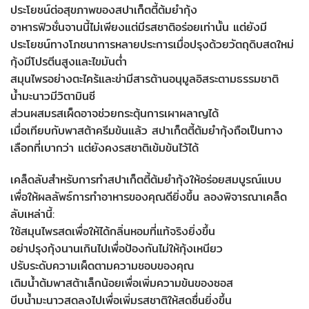
ประโยชน์ต่อสุขภาพของสปาเก็ตตี้ต้มยำกุ้ง
อาหารฟิวชั่นจานนี้ไม่เพียงแต่มีรสชาติอร่อยเท่านั้น แต่ยังมี
ประโยชน์ทางโภชนาการหลายประการเมื่อปรุงด้วยวัตถุดิบสดใหม่
กุ้งมีโปรตีนสูงและไขมันต่ำ
สมุนไพรอย่างตะไคร้และข่ามีสารต้านอนุมูลอิสระตามธรรมชาติ
น้ำมะนาวมีวิตามินซี
ส่วนผสมรสเผ็ดอาจช่วยกระตุ้นการเผาผลาญได้
เมื่อเทียบกับพาสต้าครีมข้นแล้ว สปาเก็ตตี้ต้มยำกุ้งถือเป็นทาง
เลือกที่เบากว่า แต่ยังคงรสชาติเข้มข้นไว้ได้
เคล็ดลับสำหรับการทำสปาเก็ตตี้ต้มยำกุ้งให้อร่อยสมบูรณ์แบบ
เพื่อให้ผลลัพธ์การทำอาหารของคุณดียิ่งขึ้น ลองพิจารณาเคล็ด
ลับเหล่านี้:
ใช้สมุนไพรสดเพื่อให้ได้กลิ่นหอมที่แท้จริงยิ่งขึ้น
อย่าปรุงกุ้งนานเกินไปเพื่อป้องกันไม่ให้กุ้งเหนียว
ปรับระดับความเผ็ดตามความชอบของคุณ
เติมน้ำต้มพาสต้าเล็กน้อยเพื่อเพิ่มความข้นของซอส
บีบน้ำมะนาวสดลงไปเพื่อเพิ่มรสชาติให้สดชื่นยิ่งขึ้น