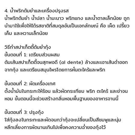
4. น้ำพริกต้มยำและเครื่องปรุงรส
น้ำพริกต้มยำ น้ำปลา น้ำมะนาว พริกแกง และน้ำตาลเล็กน้อย ถูก
นำมาใช้เพื่อให้ได้รสชาติที่สมดุลอันเป็นเอกลักษณ์ คือ เผ็ด เปรี้ยว
เค็ม และหวานเล็กน้อย
วิธีทำสปาเก็ตตี้ต้มยำกุ้ง
ขั้นตอนที่ 1: เตรียมส่วนผสม
ต้มเส้นสปาเก็ตตี้จนสุกพอดี (al dente) ล้างและเอาเส้นดำออก
จากกุ้ง และเตรียมสมุนไพรโดยการหั่นตะไคร้และพริก
ขั้นตอนที่ 2: ผัดเครื่องเทศ
ตั้งน้ำมันในกระทะให้ร้อน แล้วผัดกระเทียม พริก ตะไคร้ และข่าจน
หอม ขั้นตอนนี้จะช่วยสร้างกลิ่นหอมพื้นฐานของอาหารจานนี้
ขั้นตอนที่ 3: ปรุงกุ้ง
ใส่กุ้งลงในกระทะและผัดจนกว่ากุ้งจะเปลี่ยนเป็นสีชมพูและนุ่ม
หลีกเลี่ยงการผัดนานเกินไปเพื่อคงความฉ่ำของกุ้งไว้