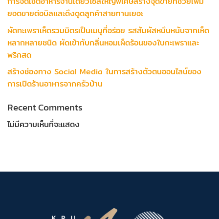
การจัดเซ็ตอาหารจานเดียวไซส์ใหญ่พิเศษสร้างจุดขายที่ช่วยเพิ่ม
ยอดขายต่อบิลและดึงดูดลูกค้าสายทานเยอะ
ผัดกะเพราเห็ดรวมมิตรเป็นเมนูที่อร่อย รสสัมผัสหนึบหนับจากเห็ด
หลากหลายชนิด ผัดเข้ากับกลิ่นหอมเผ็ดร้อนของใบกะเพราและ
พริกสด
สร้างช่องทาง Social Media ในการสร้างตัวตนออนไลน์ของ
การเปิดร้านอาหารจากครัวบ้าน
Recent Comments
ไม่มีความเห็นที่จะแสดง