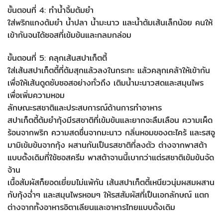
ขั้นตอนที่ 4: ทำน้ำจิ้มต้มยำ
ใส่พริกแกงต้มยำ น้ำปลา น้ำมะนาว และน้ำต้มเส้นเล็กน้อย คนให้
เข้ากันจนได้ซอสที่เข้มข้นและกลมกล่อม
ขั้นตอนที่ 5: คลุกเส้นสปาเก็ตตี้
ใส่เส้นสปาเก็ตตี้ที่ต้มสุกแล้วลงในกระทะ แล้วคลุกเคล้าให้เข้ากัน
เพื่อให้เส้นดูดซับซอสอย่างทั่วถึง เติมน้ำมะนาวสดและสมุนไพร
เพื่อเพิ่มความหอม
ลักษณะรสชาติและประสบการณ์ด้านการทำอาหาร
สปาเก็ตตี้ต้มยำกุ้งมีรสชาติที่เข้มข้นและยากจะลืมเลือน ความเผ็ด
ร้อนจากพริก ความสดชื่นจากมะนาว กลิ่นหอมของตะไคร้ และรสอู
มามิเข้มข้นจากกุ้ง ผสานกันเป็นรสชาติที่ลงตัว ต่างจากพาสต้า
แบบดั้งเดิมที่ใช้ซอสครีม พาสต้าจานนี้เบากว่าแต่รสชาติเข้มข้นจัด
จ้าน
เนื้อสัมผัสก็ยอดเยี่ยมไม่แพ้กัน เส้นสปาเก็ตตี้เหนียวนุ่มผสมผสาน
กับกุ้งฉ่ำๆ และสมุนไพรหอมๆ ให้รสสัมผัสที่เป็นเอกลักษณ์ แตก
ต่างจากทั้งอาหารอิตาเลียนและอาหารไทยแบบดั้งเดิม