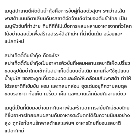
เมนูสปาเกตตีผัดต้มยำกุ้งคือการจับคู่ที่ลงตัวสุดๆ ระหว่างเส้น
พาสต้าแบบอิตาเลียนกับรสชาติจัดจ้านถึงใจของต้มยำไทย เป็น
เมนูฟิวชันที่ทำง่าย กินกี่ทีก็ไม่เบื่อการผสมผสานอาหารจากทั่วโลก
ได้อย่างลงตัวเพื่อสร้างสรรค์สิ่งใหม่ๆ ที่น่าตื่นเต้น อร่อยและ
แปลกใหม่
สปาเก็ตตี้ต้มยำกุ้ง คืออะไร?
สปาเก็ตตี้ต้มยำกุ้งเป็นอาหารฟิวชั่นที่ผสมผสานรสชาติเผ็ดเปรี้ยว
ของซุปต้มยำไทยเข้ากับสปาเก็ตตี้แบบดั้งเดิม แทนที่จะใช้ซุปแบบ
น้ำซุปใส ซอสจะถูกเคี่ยวจนงวดและผัดให้เคลือบเส้นพาสต้า ทำให้
ได้รสชาติที่เข้มข้น หอม และกลมกล่อม จุดเด่นอยู่ที่ความสมดุล
ของรสชาติ ทั้งเผ็ด เปรี้ยว เค็ม และหวานเล็กน้อยในจานเดียว
เมนูนี้เป็นที่นิยมอย่างมากในคาเฟ่และร้านอาหารสมัยใหม่ของไทย
ที่ซึ่งอาหารไทยผสมผสานกับอาหารตะวันตกได้รับความนิยมอย่าง
สูง ถูกใจทั้งคนรักพาสต้าและแฟนๆ อาหารไทยที่ชอบรสชาติ
แปลกใหม่