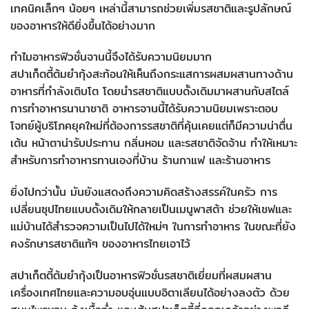
เทคนิคเล็กๆ น้อยๆ เหล่านี้สามารถช่วยเพิ่มรสชาติและรูปลักษณ์
ของอาหารให้ดียิ่งขึ้นได้อย่างมาก
ทำไมอาหารฟิวชั่นจานนี้จึงได้รับความนิยมมาก
สปาเก็ตตี้ต้มยำกุ้งสะท้อนให้เห็นถึงกระแสการผสมผสานทางด้าน
อาหารที่กำลังเติบโต โดยนำรสชาติแบบดั้งเดิมมาผสานกับสไตล์
การทำอาหารนานาชาติ อาหารจานนี้ได้รับความนิยมเพราะตอบ
โจทย์ผู้บริโภคยุคใหม่ที่ต้องการรสชาติที่คุ้นเคยแต่ก็มีความน่าตื่น
เต้น หน้าตาน่ารับประทาน กลิ่นหอม และรสชาติจัดจ้าน ทำให้เหมาะ
สำหรับการทำอาหารทานเองที่บ้าน ร้านกาแฟ และร้านอาหาร
ยิ่งไปกว่านั้น มันยังแสดงถึงความคิดสร้างสรรค์ในครัว การ
เปลี่ยนซุปไทยแบบดั้งเดิมให้กลายเป็นเมนูพาสต้า ช่วยให้เชฟและ
แม่บ้านได้สำรวจความเป็นไปได้ใหม่ๆ ในการทำอาหาร ในขณะที่ยัง
คงรักษารสชาติแท้ๆ ของอาหารไทยเอาไว้
สปาเก็ตตี้ต้มยำกุ้งเป็นอาหารฟิวชั่นรสชาติเยี่ยมที่ผสมผสาน
เครื่องเทศไทยและความอบอุ่นแบบอิตาเลียนได้อย่างลงตัว ด้วย