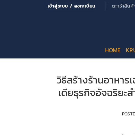
ข้าม
เข้าสู่ระบบ / ลงทะเบียน
ตะกร้าสินค
ไป
ยัง
เนื้อหา
HOME
KR
วิธีสร้างร้านอาหาร
เดียธุรกิจอัจฉริย
POST