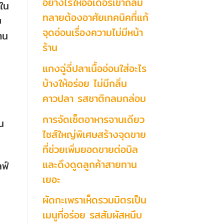
อย่างไรให้ออเดอร์เข้าถล่ม
 ใน
ทลายต้องอาศัยเทคนิคที่แก้
บ
จุดอ่อนเรื่องความไม่มีหน้า
าน
ร้าน
แกงฉู่ฉี่ปลาเนื้ออ่อนใส่อะไร
บ้างให้อร่อย ไม่มีกลิ่น
คาวปลา รสชาติกลมกล่อม
การจัดเซ็ตอาหารจานเดียว
น
ไซส์ใหญ่พิเศษสร้างจุดขาย
ที่ช่วยเพิ่มยอดขายต่อบิล
และดึงดูดลูกค้าสายทาน
ฟ์
เยอะ
ผัดกะเพราเห็ดรวมมิตรเป็น
เมนูที่อร่อย รสสัมผัสหนึบ