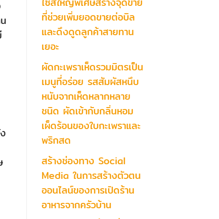
ไซส์ใหญ่พิเศษสร้างจุดขาย
ง
ที่ช่วยเพิ่มยอดขายต่อบิล
าน
และดึงดูดลูกค้าสายทาน
ี
เยอะ
ผัดกะเพราเห็ดรวมมิตรเป็น
เมนูที่อร่อย รสสัมผัสหนึบ
หนับจากเห็ดหลากหลาย
ชนิด ผัดเข้ากับกลิ่นหอม
เผ็ดร้อนของใบกะเพราและ
ัง
พริกสด
สร้างช่องทาง Social
ษ
Media ในการสร้างตัวตน
ออนไลน์ของการเปิดร้าน
ะ
อาหารจากครัวบ้าน