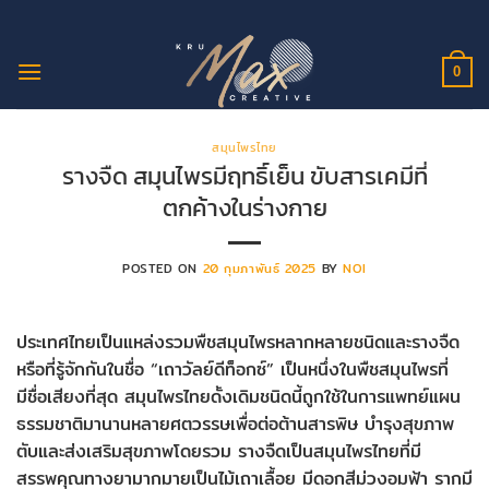
ข้าม
ไป
ยัง
0
เนื้อหา
สมุนไพรไทย
รางจืด สมุนไพรมีฤทธิ์เย็น ขับสารเคมีที่
ตกค้างในร่างกาย
POSTED ON
20 กุมภาพันธ์ 2025
BY
NOI
ประเทศไทยเป็นแหล่งรวมพืชสมุนไพรหลากหลายชนิดและรางจืด
หรือที่รู้จักกันในชื่อ “เถาวัลย์ดีท็อกซ์” เป็นหนึ่งในพืชสมุนไพรที่
มีชื่อเสียงที่สุด สมุนไพรไทยดั้งเดิมชนิดนี้ถูกใช้ในการแพทย์แผน
ธรรมชาติมานานหลายศตวรรษเพื่อต่อต้านสารพิษ บำรุงสุขภาพ
ตับและส่งเสริมสุขภาพโดยรวม รางจืดเป็นสมุนไพรไทยที่มี
สรรพคุณทางยามากมายเป็นไม้เถาเลื้อย มีดอกสีม่วงอมฟ้า รากมี