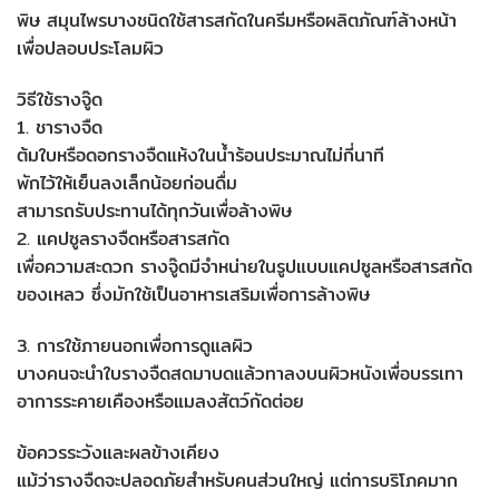
พิษ สมุนไพรบางชนิดใช้สารสกัดในครีมหรือผลิตภัณฑ์ล้างหน้า
เพื่อปลอบประโลมผิว
วิธีใช้รางจู๊ด
1. ชารางจืด
ต้มใบหรือดอกรางจืดแห้งในน้ำร้อนประมาณไม่กี่นาที
พักไว้ให้เย็นลงเล็กน้อยก่อนดื่ม
สามารถรับประทานได้ทุกวันเพื่อล้างพิษ
2. แคปซูลรางจืดหรือสารสกัด
เพื่อความสะดวก รางจู๊ดมีจำหน่ายในรูปแบบแคปซูลหรือสารสกัด
ของเหลว ซึ่งมักใช้เป็นอาหารเสริมเพื่อการล้างพิษ
3. การใช้ภายนอกเพื่อการดูแลผิว
บางคนจะนำใบรางจืดสดมาบดแล้วทาลงบนผิวหนังเพื่อบรรเทา
อาการระคายเคืองหรือแมลงสัตว์กัดต่อย
ข้อควรระวังและผลข้างเคียง
แม้ว่ารางจืดจะปลอดภัยสำหรับคนส่วนใหญ่ แต่การบริโภคมาก