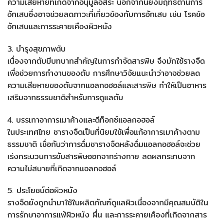
ความเสียหายที่เกิดจากอนุมูลอิสระ นอกจากนี้ยังมีฤทธิ์ต้านการ
อักเสบซึ่งอาจช่วยลดภาวะที่เกี่ยวข้องกับการอักเสบ เช่น โรคข้อ
อักเสบและการระคายเคืองผิวหนัง
3. บำรุงสุขภาพตับ
เนื่องจากตับมีบทบาทสำคัญในการกำจัดสารพิษ จึงมักใช้รางจืด
เพื่อช่วยการทำงานของตับ การศึกษาวิจัยแนะนำว่าอาจช่วยลด
ความเสียหายของตับจากแอลกอฮอล์และสารพิษ ทำให้เป็นอาหาร
เสริมจากธรรมชาติสำหรับการดูแลตับ
4. บรรเทาอาการเมาค้างและดีท็อกซ์แอลกอฮอล์
ในประเทศไทย ชารางจืดเป็นที่นิยมใช้เพื่อแก้อาการเมาค้างตาม
ธรรมชาติ เชื่อกันว่าการดื่มชารางจืดหลังดื่มแอลกอฮอล์จะช่วย
เร่งกระบวนการขับสารพิษออกจากร่างกาย ลดผลกระทบจาก
ความไม่สบายที่เกิดจากแอลกอฮอล์
5. ประโยชน์ต่อผิวหนัง
รางจืดยังถูกนำมาใช้ในผลิตภัณฑ์ดูแลผิวเนื่องจากมีคุณสมบัติใน
การรักษาอาการแพ้ผิวหนัง ผื่น และการระคายเคืองที่เกิดจากสาร