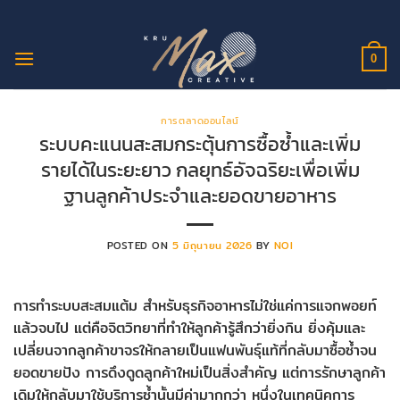
ข้าม
ไป
ยัง
0
เนื้อหา
การตลาดออนไลน์
ระบบคะแนนสะสมกระตุ้นการซื้อซ้ำและเพิ่ม
รายได้ในระยะยาว กลยุทธ์อัจฉริยะเพื่อเพิ่ม
ฐานลูกค้าประจำและยอดขายอาหาร
POSTED ON
5 มิถุนายน 2026
BY
NOI
การทำระบบสะสมแต้ม สำหรับธุรกิจอาหารไม่ใช่แค่การแจกพอยท์
แล้วจบไป แต่คือจิตวิทยาที่ทำให้ลูกค้ารู้สึกว่ายิ่งกิน ยิ่งคุ้มและ
เปลี่ยนจากลูกค้าขาจรให้กลายเป็นแฟนพันธุ์แท้ที่กลับมาซื้อซ้ำจน
ยอดขายปัง การดึงดูดลูกค้าใหม่เป็นสิ่งสำคัญ แต่การรักษาลูกค้า
เดิมให้กลับมาใช้บริการซ้ำนั้นมีค่ามากกว่า หนึ่งในเทคนิคการ