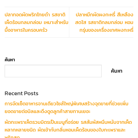
ปลาทอดผัดพริกไทยดำ รสชาติ
ปลาหมึกผัดผงกะหรี่ สีเหลือง
เผ็ดร้อนกลมกล่อม เหมาะสำหรับ
สดใส รสชาติกลมกล่อม หอม
มื้ออาหารในครอบครัว
กรุ่นของเครื่องเทศผงกะหรี่
ค้นหา
ค้นหา
Recent Posts
การจัดเซ็ตอาหารจานเดียวไซส์ใหญ่พิเศษสร้างจุดขายที่ช่วยเพิ่ม
ยอดขายต่อบิลและดึงดูดลูกค้าสายทานเยอะ
ผัดกะเพราเห็ดรวมมิตรเป็นเมนูที่อร่อย รสสัมผัสหนึบหนับจากเห็ด
หลากหลายชนิด ผัดเข้ากับกลิ่นหอมเผ็ดร้อนของใบกะเพราและ
พริกสด