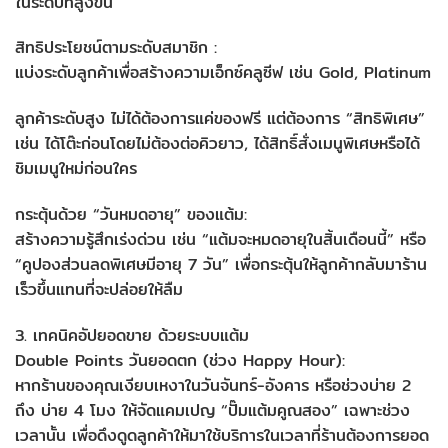
ในระดับที่สูงขึ้น
สิทธิประโยชน์ตามระดับสมาชิก :
แบ่งระดับลูกค้าเพื่อสร้างความเอ็กซ์คลูซีฟ เช่น Gold, Platinum
ลูกค้าระดับสูง ไม่ได้ต้องการแค่ของฟรี แต่ต้องการ “สิทธิพิเศษ”
เช่น ได้โต๊ะก่อนโดยไม่ต้องต่อคิวยาว, ได้สิทธิ์สั่งเมนูพิเศษหรือได้
ชิมเมนูใหม่ก่อนใคร
กระตุ้นด้วย “วันหมดอายุ” ของแต้ม:
สร้างความรู้สึกเร่งด่วน เช่น “แต้มจะหมดอายุในสิ้นเดือนนี้” หรือ
“คูปองส่วนลดพิเศษมีอายุ 7 วัน” เพื่อกระตุ้นให้ลูกค้ากลับมาร้าน
เร็วขึ้นแทนที่จะปล่อยให้ลืม
3. เทคนิคอัปยอดขาย ด้วยระบบแต้ม
Double Points วันยอดตก (ช่วง Happy Hour):
หากร้านของคุณเงียบเหงาในวันจันทร์-อังคาร หรือช่วงบ่าย 2
ถึง บ่าย 4 โมง ให้จัดแคมเปญ “ปั๊มแต้มคูณสอง” เฉพาะช่วง
เวลานั้น เพื่อดึงดูดลูกค้าให้มาใช้บริการในเวลาที่ร้านต้องการยอด