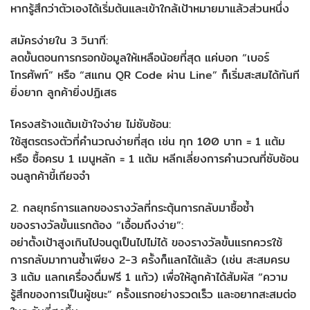
หากรู้สึกว่าตัวเองได้เริ่มต้นและเข้าใกล้เป้าหมายมาแล้วส่วนหนึ่ง
สมัครง่ายใน 3 วินาที:
ลดขั้นตอนการกรอกข้อมูลให้เหลือน้อยที่สุด แค่บอก “เบอร์
โทรศัพท์” หรือ “สแกน QR Code ผ่าน Line” ก็เริ่มสะสมได้ทันที
ยิ่งยาก ลูกค้ายิ่งปฏิเสธ
โครงสร้างแต้มเข้าใจง่าย ไม่ซับซ้อน:
ใช้สูตรตรงตัวที่คำนวณง่ายที่สุด เช่น ทุก 100 บาท = 1 แต้ม
หรือ ซื้อครบ 1 เมนูหลัก = 1 แต้ม หลีกเลี่ยงการคำนวณที่ซับซ้อน
จนลูกค้าขี้เกียจจำ
2. กลยุทธ์การแลกของรางวัลที่กระตุ้นการกลับมาซื้อซ้ำ
ของรางวัลขั้นแรกต้อง “เอื้อมถึงง่าย”:
อย่าตั้งเป้าสูงเกินไปจนดูเป็นไปไม่ได้ ของรางวัลขั้นแรกควรใช้
การกลับมาทานซ้ำเพียง 2-3 ครั้งก็แลกได้แล้ว (เช่น สะสมครบ
3 แต้ม แลกเครื่องดื่มฟรี 1 แก้ว) เพื่อให้ลูกค้าได้สัมผัส “ความ
รู้สึกของการเป็นผู้ชนะ” ครั้งแรกอย่างรวดเร็ว และอยากสะสมต่อ