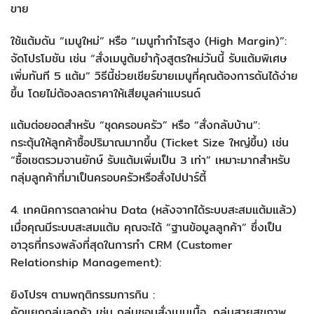
ขาย
ใช้แต้มดัน “เมนูใหม่” หรือ “เมนูทำกำไรสูง (High Margin)”:
จัดโปรโมชัน เช่น “สั่งเมนูต้มยำกุ้งสูตรใหม่วันนี้ รับแต้มพิเศษ
เพิ่มทันที 5 แต้ม” วิธีนี้ช่วยเชียร์ขายเมนูที่คุณต้องการดันได้ง่าย
ขึ้น โดยไม่ต้องลดราคาให้เสียมูลค่าแบรนด์
แต้มต่อยอดสำหรับ “ชุดครอบครัว” หรือ “สั่งกลับบ้าน”:
กระตุ้นให้ลูกค้าซื้อปริมาณมากขึ้น (Ticket Size ใหญ่ขึ้น) เช่น
“ซื้อเซตรวมจานยักษ์ รับแต้มเพิ่มเป็น 3 เท่า” เหมาะมากสำหรับ
กลุ่มลูกค้าที่มาเป็นครอบครัวหรือสั่งไปปาร์ตี้
4. เทคนิคการตลาดผ่าน Data (หลังจากได้ระบบสะสมแต้มแล้ว)
เมื่อคุณมีระบบสะสมแต้ม คุณจะได้ “ฐานข้อมูลลูกค้า” ซึ่งเป็น
อาวุธที่ทรงพลังที่สุดในการทำ CRM (Customer
Relationship Management):
ยิงโปรฯ ตามพฤติกรรมการกิน :
คัดแยกกลุ่มลูกค้า เช่น กลุ่มชอบสั่งเมนูเนื้อ, กลุ่มสายสุขภาพ,