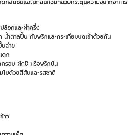
ลัดที่สดชื่นและมีกลิ่นหอมที่ช่วยกระตุ้นความอยากอาหาร
เปลือกและผ่าครึ่ง
 น้ำตาลปี๊บ กับพริกและกระเทียมบดเข้าด้วยกัน
ึ้นฉ่าย
งแตก
รอบ ผักชี หรือพริกป่น
เต็มไปด้วยสีสันและรสชาติ
ข้าว
ุลความเผ็ด