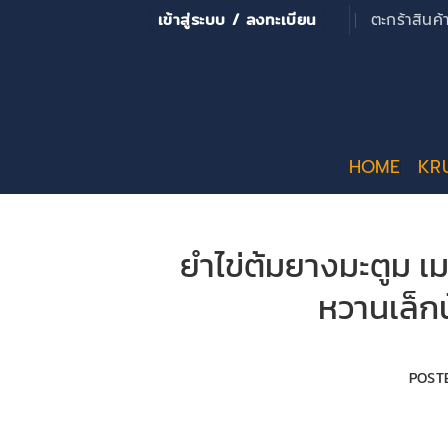
ข้าม
เข้าสู่ระบบ / ลงทะเบียน
ตะกร้าสินค
ไป
ยัง
เนื้อหา
HOME
KR
ยำไข่ต้มยางมะตูม เมน
หวานเล็กน
POST