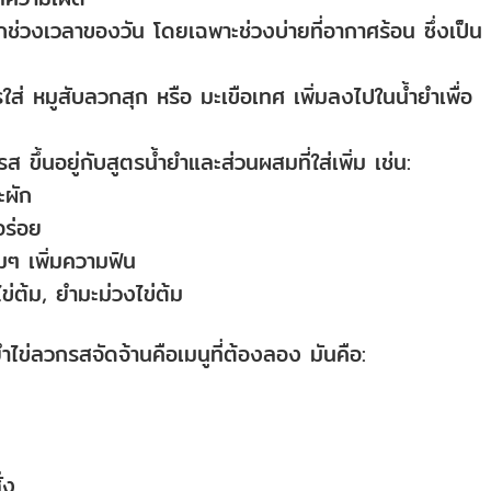
กช่วงเวลาของวัน โดยเฉพาะช่วงบ่ายที่อากาศร้อน ซึ่งเป็น
ส่ หมูสับลวกสุก หรือ มะเขือเทศ เพิ่มลงไปในน้ำยำเพื่อ
 ขึ้นอยู่กับสูตรน้ำยำและส่วนผสมที่ใส่เพิ่ม เช่น:
ะผัก
มอร่อย
ิ้มๆ เพิ่มความฟิน
ูไข่ต้ม, ยำมะม่วงไข่ต้ม
 ยำไข่ลวกรสจัดจ้านคือเมนูที่ต้องลอง มันคือ:
่ง