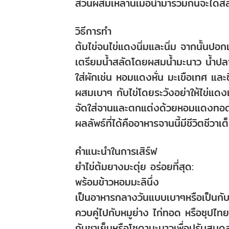
ส่วนผสมเหล่านี้เมื่อนำมารวมกันจะได้ส
วิธีการทำ
ต้มไข่จนไข่แดงนิ่มและนิ่ม จากนั้นปอก
เตรียมน้ำสลัดโดยผสมน้ำมะนาว น้ำปลา
ใส่ผักเช่น หอมแดงหั่น มะเขือเทศ และข
ผสมเบาๆ กับไข่โดยระวังอย่าให้ไข่แด
จัดใส่จานและตกแต่งด้วยหอมแดงทอดก
ผลลัพธ์ที่ได้คืออาหารจานนี้มีชีวิตชีวา
คำแนะนำในการเสิร์ฟ
ยำไข่ต้มยางมะตุ่ย อร่อยที่สุด:
พร้อมข้าวหอมมะลินึ่ง
เป็นอาหารกลางวันแบบเบาๆหรือเป็นกับ
ควบคู่ไปกับหมูย่าง ไก่ทอด หรือซุปไทย
กับชาเย็นหรือโซดามะนาวเพื่อปรับสมด