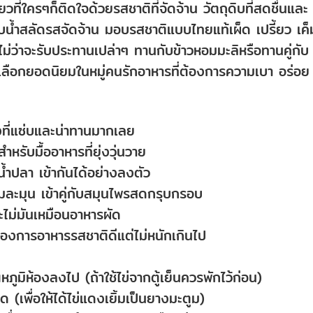
ที่ใครๆก็ติดใจด้วยรสชาติที่จัดจ้าน วัตถุดิบที่สดชื่นและ
บน้ำสลัดรสจัดจ้าน มอบรสชาติแบบไทยแท้เผ็ด เปรี้ยว เค็
ม่ว่าจะรับประทานเปล่าๆ ทานกับข้าวหอมมะลิหรือทานคู่กับ
เลือกยอดนิยมในหมู่คนรักอาหารที่ต้องการความเบา อร่อย
งที่แซ่บและน่าทานมากเลย
รับมื้ออาหารที่ยุ่งวุ่นวาย
ำปลา เข้ากันได้อย่างลงตัว
นุ่มละมุน เข้าคู่กับสมุนไพรสดกรุบกรอบ
ะไม่มันเหมือนอาหารผัด
ที่ต้องการอาหารรสชาติดีแต่ไม่หนักเกินไป
ณหภูมิห้องลงไป (ถ้าใช้ไข่จากตู้เย็นควรพักไว้ก่อน)
(เพื่อให้ได้ไข่แดงเยิ้มเป็นยางมะตูม)