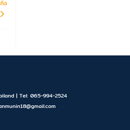
กิจ
iland | Tel: 065-994-2524
panmunin18@gmail.com