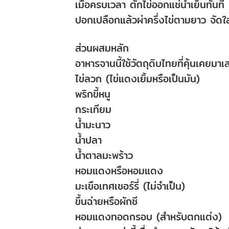
เมื่อครบเวลา ตักไข่ออกแช่น้ำเย็นทันท
ปอกเปลือกแล้วผ่าครึ่งไข่ตามยาว จัดใ
ส่วนผสมหลัก
อาหารจานนี้ใช้วัตถุดิบไทยที่คุ้นเคยม
ไข่ลวก (ไข่แดงเยิ้มหรือเป็นมัน)
พริกขี้หนู
กระเทียม
น้ำมะนาว
น้ำปลา
น้ำตาลมะพร้าว
หอมแดงหรือหอมแดง
มะเขือเทศเชอร์รี่ (ไม่จำเป็น)
ขึ้นฉ่ายหรือผักชี
หอมแดงทอดกรอบ (สำหรับตกแต่ง)