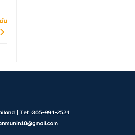
ต้น
iland | Tel: 065-994-2524
panmunin18@gmail.com