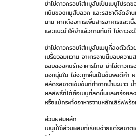
ยำไข่ดาวกรอบใส่หมูสับเป็นเมนูโปรด
หนึบของหมูสับลวก และรสชาติจัดจ้านเ
นาน หากต้องการเพิ่มสารอาหารและเนื้อ
และแนะนำให้ยำแล้วทานทันที ไข่ดาวจะ
ยำไข่ดาวกรอบใส่หมูสับเมนูที่ลงตัวด้
เปรี้ยวอมหวาน อาหารจานนี้มอบความสมดุล
ชอบของคนรักอาหารไทย ยำไข่ดาวกรอบใ
นอกนุ่มใน ไข่จะถูกหั่นเป็นชิ้นพอดีค
สลัดรสชาติเข้มข้นที่ทำจากน้ำมะนาว น
ผลลัพธ์ที่ได้คือเมนูที่สดชื่นและอร่อ
หรือแม้กระทั่งอาหารจานหลักเสิร์ฟพร้
ส่วนผสมหลัก
เมนูนี้ใช้ส่วนผสมที่เรียบง่ายแต่รสชาติเ