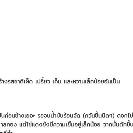
้างรสชาติเผ็ด เปรี้ยว เค็ม และหวานเล็กน้อยอันเป็น
มันค่อนข้างเยอะ รอจนน้ำมันร้อนจัด (ควันขึ้นนิดๆ) ตอกไข่
ทอง แต่ไข่แดงยังมีความเยิ้มอยู่เล็กน้อย จากนั้นตักขึ้