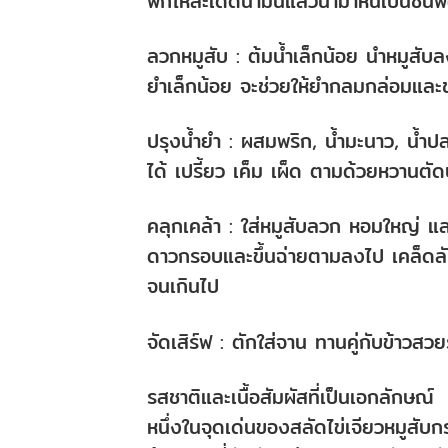
พักให้สะเด็ดน้ำมันแล้วนำมาหั่นเป็นชิ้น
ลวกหมูสับ : ต้มน้ำเล็กน้อย นำหมูสับล
ยำเล็กน้อย จะช่วยให้ยำกลมกล่อมและชุ่
ปรุงน้ำยำ : ผสมพริก, น้ำมะนาว, น้
ได้ เปรี้ยว เค็ม เผ็ด ตามด้วยหวานตั
คลุกเคล้า : ใส่หมูสับลวก หอมใหญ่ และ
ดาวกรอบและขึ้นฉ่ายตามลงไป เคล็ดลับคื
จนเกินไป
จัดเสิร์ฟ : ตักใส่จาน ทานคู่กับข้าวสว
รสชาติและเนื้อสัมผัสที่เป็นเอกลักษณ์
หนึ่งในจุดเด่นของสลัดไข่เจียวหมูสับก