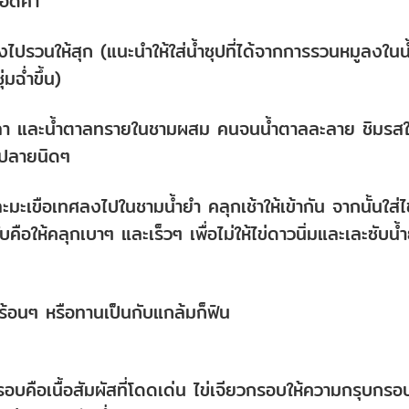
พอดีคำ
งไปรวนให้สุก (แนะนำให้ใส่น้ำซุปที่ได้จากการรวนหมูลงในน
มฉ่ำขึ้น)
ำปลา และน้ำตาลทรายในชามผสม คนจนน้ำตาลละลาย ชิมรสใ
ดปลายนิดๆ
มะเขือเทศลงไปในชามน้ำยำ คลุกเช้าให้เข้ากัน จากนั้นใส่ไข
อให้คลุกเบาๆ และเร็วๆ เพื่อไม่ให้ไข่ดาวนิ่มและเละซับน้
ยร้อนๆ หรือทานเป็นกับแกล้มก็ฟิน
รอบคือเนื้อสัมผัสที่โดดเด่น ไข่เจียวกรอบให้ความกรุบกรอ