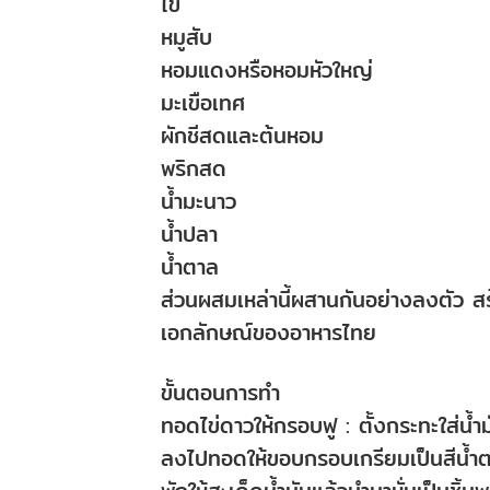
ไข่
หมูสับ
หอมแดงหรือหอมหัวใหญ่
มะเขือเทศ
ผักชีสดและต้นหอม
พริกสด
น้ำมะนาว
น้ำปลา
น้ำตาล
ส่วนผสมเหล่านี้ผสานกันอย่างลงตัว สร
เอกลักษณ์ของอาหารไทย
ขั้นตอนการทำ
ทอดไข่ดาวให้กรอบฟู : ตั้งกระทะใส่น้ำ
ลงไปทอดให้ขอบกรอบเกรียมเป็นสีน้ำตาล