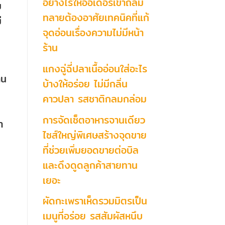
อย่างไรให้ออเดอร์เข้าถล่ม
ม
ทลายต้องอาศัยเทคนิคที่แก้
่
จุดอ่อนเรื่องความไม่มีหน้า
ร้าน
แกงฉู่ฉี่ปลาเนื้ออ่อนใส่อะไร
าน
บ้างให้อร่อย ไม่มีกลิ่น
คาวปลา รสชาติกลมกล่อม
การจัดเซ็ตอาหารจานเดียว
ำ
ไซส์ใหญ่พิเศษสร้างจุดขาย
ที่ช่วยเพิ่มยอดขายต่อบิล
ง
และดึงดูดลูกค้าสายทาน
เยอะ
ผัดกะเพราเห็ดรวมมิตรเป็น
เมนูที่อร่อย รสสัมผัสหนึบ