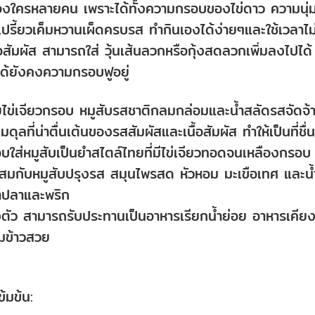
ของใครหลายคน เพราะได้ทั้งความกรอบของไข่ดาว ความนุ่
ปรี้ยวเค็มหวานเผ็ดครบรส ทำกินเองได้ง่ายๆและใช้เวลาไม
สัมผัส สามารถใส่ วุ้นเส้นลวกหรือกุ้งสดลวกเพิ่มลงไปได้
ได้ยังคงความกรอบฟูอยู่
วยไข่เจียวกรอบ หมูสับรสชาติกลมกล่อมและน้ำสลัดรสจัดจ้
ที่น่าตื่นเต้นของรสสัมผัสและเนื้อสัมผัส ทำให้เป็นที่ชื่น
ส่หมูสับเป็นยำสไตล์ไทยที่มีไข่เจียวทอดจนเหลืองกรอบ
ำ ผสมกับหมูสับปรุงรส สมุนไพรสด หัวหอม มะเขือเทศ และน้
้ำปลาและพริก
ยลงตัว สามารถรับประทานเป็นอาหารเรียกน้ำย่อย อาหารเคีย
อมข้าวสวย
ข้มข้น: