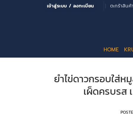
ข้าม
เข้าสู่ระบบ / ลงทะเบียน
ตะกร้าสินค
ไป
ยัง
เนื้อหา
HOME
KR
ยำไข่ดาวกรอบใส่หมู
เผ็ดครบรส เ
POST