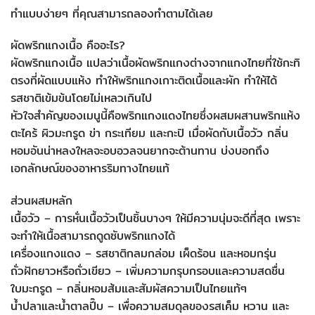
ทำแบบง่ายๆ ที่คุณสามารถลองทำตามได้เลย
ผัดพริกแกงเนื้อ คืออะไร?
ผัดพริกแกงเนื้อ แปลว่าเนื้อผัดพริกแกงต่างจากแกงไทยที่ใช้กะทิ
ตรงที่ผัดแบบแห้ง ทำให้พริกแกงเกาะติดเนื้อและผัก ทำให้ได้
รสชาติเข้มข้นโดยไม่เหลวเกินไป
หัวใจสำคัญของเมนูนี้คือพริกแกงแดงไทยซึ่งผสมผสานพริกแห้ง
ตะไคร้ ผิวมะกรูด ข่า กระเทียม และกะปิ เมื่อผัดกับเนื้อวัว กลิ่น
หอมอันน่าหลงใหลจะอบอวลจนยากจะต้านทาน บ่งบอกถึง
เอกลักษณ์ของอาหารริมทางไทยแท้
ส่วนผสมหลัก
เนื้อวัว – การหั่นเนื้อวัวเป็นชิ้นบางๆ ให้มีความนุ่มจะดีที่สุด เพราะ
จะทำให้เนื้อสามารถดูดซับพริกแกงได้
เครื่องแกงแดง – รสชาติกลมกล่อม เผ็ดร้อน และหอมกรุ่น
ถั่วฝักยาวหรือถั่วเขียว – เพิ่มความกรุบกรอบและความสดชื่น
ใบมะกรูด – กลิ่นหอมส้มและสัมผัสความเป็นไทยแท้ๆ
น้ำปลาและน้ำตาลปี๊บ – เพื่อความสมดุลของรสเค็ม หวาน และ