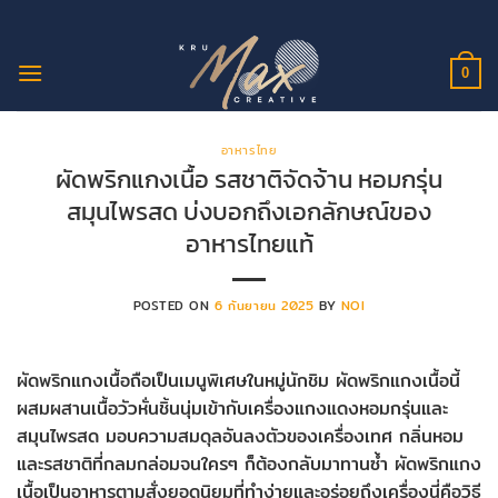
ข้าม
ไป
ยัง
0
เนื้อหา
อาหารไทย
ผัดพริกแกงเนื้อ รสชาติจัดจ้าน หอมกรุ่น
สมุนไพรสด บ่งบอกถึงเอกลักษณ์ของ
อาหารไทยแท้
POSTED ON
6 กันยายน 2025
BY
NOI
ผัดพริกแกงเนื้อถือเป็นเมนูพิเศษในหมู่นักชิม ผัดพริกแกงเนื้อนี้
ผสมผสานเนื้อวัวหั่นชิ้นนุ่มเข้ากับเครื่องแกงแดงหอมกรุ่นและ
สมุนไพรสด มอบความสมดุลอันลงตัวของเครื่องเทศ กลิ่นหอม
และรสชาติที่กลมกล่อมจนใครๆ ก็ต้องกลับมาทานซ้ำ ผัดพริกแกง
เนื้อเป็นอาหารตามสั่งยอดนิยมที่ทำง่ายและอร่อยถึงเครื่องนี่คือวิธี