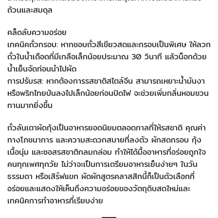
ถ้วนและสมดุล
คล็ดลับความอร่อย
เทคนิคถั่วกรอบ: หากชอบถั่วสีเขียวสดและกรอบเป็นพิเศษ ให้ลวก
ถั่วในน้ำเดือดที่มีเกลือเล็กน้อยประมาณ 30 วินาที แล้วน็อกด้วย
น้ำเย็นจัดก่อนนำไปผัด
การปรับรส: หากต้องการรสชาติสไตล์จีน สามารถเหยาะน้ำมันงา
หรือพริกไทยป่นลงไปเล็กน้อยก่อนปิดไฟ จะช่วยเพิ่มกลิ่นหอมชวน
ทานมากยิ่งขึ้น
ถั่วลันเตาผัดกุ้งเป็นอาหารยอดนิยมตลอดกาลที่ให้รสชาติ คุณค่า
ทางโภชนาการ และความสะดวกสบายที่ลงตัว ผักสดกรอบ กุ้ง
เนื้อนุ่ม และซอสรสชาติกลมกล่อม ทำให้ได้มื้ออาหารที่อร่อยถูกใจ
คนทุกเพศทุกวัย ไม่ว่าจะเป็นการเตรียมอาหารเย็นง่ายๆ ในวัน
ธรรมดา หรือเสิร์ฟแขก ผัดผักสูตรคลาสสิกนี้ก็เป็นตัวเลือกที่
อร่อยและแสดงให้เห็นถึงความอร่อยของวัตถุดิบสดใหม่และ
เทคนิคการทำอาหารที่เรียบง่าย