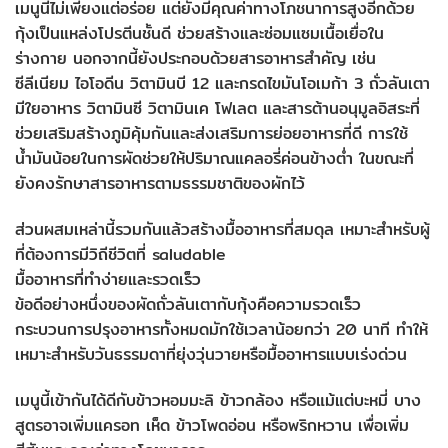
เมนูนี้ไม่เพียงแต่อร่อย แต่ยังมีคุณค่าทางโภชนาการสูงอีกด้วย
กุ้งเป็นแหล่งโปรตีนชั้นดี ช่วยสร้างและซ่อมแซมเนื้อเยื่อใน
ร่างกาย นอกจากนี้ยังประกอบด้วยสารอาหารสำคัญ เช่น
ซีลีเนียม ไอโอดีน วิตามินบี 12 และกรดไขมันโอเมก้า 3 ถั่วลันเตา
มีใยอาหาร วิตามินซี วิตามินเค โฟเลต และสารต้านอนุมูลอิสระที่
ช่วยเสริมสร้างภูมิคุ้มกันและส่งเสริมการย่อยอาหารที่ดี การใช้
น้ำมันน้อยในการผัดช่วยให้ปริมาณแคลอรี่ค่อนข้างต่ำ ในขณะที่
ยังคงรักษาสารอาหารตามธรรมชาติของผักไว้
ส่วนผสมเหล่านี้รวมกันแล้วสร้างมื้ออาหารที่สมดุล เหมาะสำหรับผู้
ที่ต้องการมีวิถีชีวิตที่ saludable
มื้ออาหารที่ทำง่ายและรวดเร็ว
ข้อดีอย่างหนึ่งของผัดถั่วลันเตากับกุ้งคือความรวดเร็ว
กระบวนการปรุงอาหารทั้งหมดมักใช้เวลาน้อยกว่า 20 นาที ทำให้
เหมาะสำหรับวันธรรมดาที่ยุ่งวุ่นวายหรือมื้ออาหารแบบเร่งด่วน
เมนูนี้เข้ากันได้ดีกับข้าวหอมมะลิ ข้าวกล้อง หรือแม้แต่บะหมี่ บาง
สูตรอาจเพิ่มแครอท เห็ด ข้าวโพดอ่อน หรือพริกหวาน เพื่อเพิ่ม