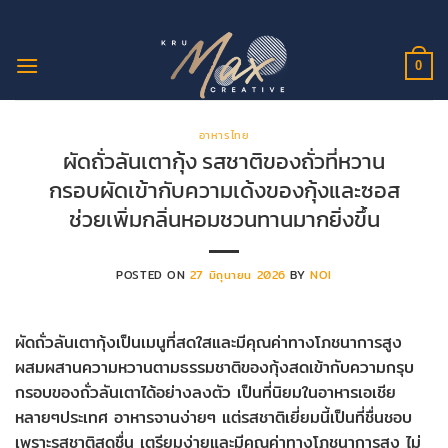
ข้าม
ไป
ยัง
0
เนื้อหา
อาหารไทย
ผัดถั่วลันเตากุ้ง รสชาติของถั่วที่หวาน
กรอบผัดเข้ากับความเด้งของกุ้งและซอส
ช่วยเพิ่มกลิ่นหอมชวนทานมากยิ่งขึ้น
POSTED ON
27 มิถุนายน 2026
BY
NOI
ผัดถั่วลันเตากุ้งเป็นเมนูที่สดใสและมีคุณค่าทางโภชนาการสูง
ผสมผสานความหวานตามธรรมชาติของกุ้งสดเข้ากับความกรุบ
กรอบของถั่วลันเตาได้อย่างลงตัว เป็นที่นิยมในอาหารเอเชีย
หลายๆประเทศ อาหารจานง่ายๆ แต่รสชาติเยี่ยมนี้เป็นที่ชื่นชอบ
เพราะรสชาติสดชื่น เตรียมง่ายและมีคุณค่าทางโภชนาการสูง ไม่