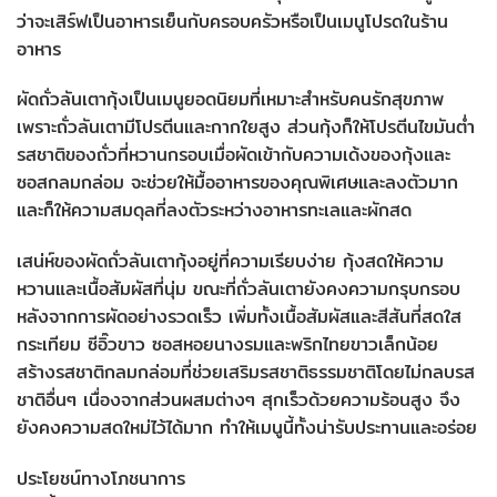
ว่าจะเสิร์ฟเป็นอาหารเย็นกับครอบครัวหรือเป็นเมนูโปรดในร้าน
อาหาร
ผัดถั่วลันเตากุ้งเป็นเมนูยอดนิยมที่เหมาะสำหรับคนรักสุขภาพ
เพราะถั่วลันเตามีโปรตีนและกากใยสูง ส่วนกุ้งก็ให้โปรตีนไขมันต่ำ
รสชาติของถั่วที่หวานกรอบเมื่อผัดเข้ากับความเด้งของกุ้งและ
ซอสกลมกล่อม จะช่วยให้มื้ออาหารของคุณพิเศษและลงตัวมาก
และก็ให้ความสมดุลที่ลงตัวระหว่างอาหารทะเลและผักสด
เสน่ห์ของผัดถั่วลันเตากุ้งอยู่ที่ความเรียบง่าย กุ้งสดให้ความ
หวานและเนื้อสัมผัสที่นุ่ม ขณะที่ถั่วลันเตายังคงความกรุบกรอบ
หลังจากการผัดอย่างรวดเร็ว เพิ่มทั้งเนื้อสัมผัสและสีสันที่สดใส
กระเทียม ซีอิ๊วขาว ซอสหอยนางรมและพริกไทยขาวเล็กน้อย
สร้างรสชาติกลมกล่อมที่ช่วยเสริมรสชาติธรรมชาติโดยไม่กลบรส
ชาติอื่นๆ เนื่องจากส่วนผสมต่างๆ สุกเร็วด้วยความร้อนสูง จึง
ยังคงความสดใหม่ไว้ได้มาก ทำให้เมนูนี้ทั้งน่ารับประทานและอร่อย
ประโยชน์ทางโภชนาการ