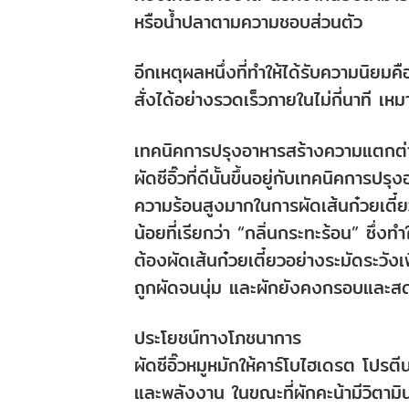
หรือน้ำปลาตามความชอบส่วนตัว
อีกเหตุผลหนึ่งที่ทำให้ได้รับความนิย
สั่งได้อย่างรวดเร็วภายในไม่กี่นาที เหม
เทคนิคการปรุงอาหารสร้างความแตกต่
ผัดซีอิ๊วที่ดีนั้นขึ้นอยู่กับเทคนิคการ
ความร้อนสูงมากในการผัดเส้นก๋วยเตี๋ย
น้อยที่เรียกว่า “กลิ่นกระทะร้อน” ซึ่งท
ต้องผัดเส้นก๋วยเตี๋ยวอย่างระมัดระวังเ
ถูกผัดจนนุ่ม และผักยังคงกรอบและส
ประโยชน์ทางโภชนาการ
ผัดซีอิ๊วหมูหมักให้คาร์โบไฮเดรต โปรต
และพลังงาน ในขณะที่ผักคะน้ามีวิตามิ