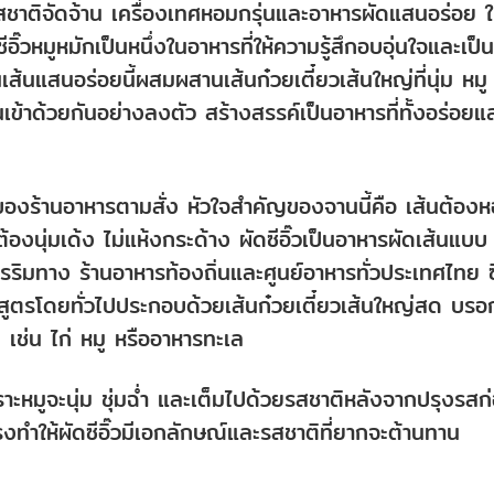
งรสชาติจัดจ้าน เครื่องเทศหอมกรุ่นและอาหารผัดแสนอร่อย 
วหมูหมักเป็นหนึ่งในอาหารที่ให้ความรู้สึกอบอุ่นใจและเป็นท
้นแสนอร่อยนี้ผสมผสานเส้นก๋วยเตี๋ยวเส้นใหญ่ที่นุ่ม หมู
นเข้าด้วยกันอย่างลงตัว สร้างสรรค์เป็นอาหารที่ทั้งอร่อยแ
ของร้านอาหารตามสั่ง หัวใจสำคัญของจานนี้คือ เส้นต้อง
้องนุ่มเด้ง ไม่แห้งกระด้าง ผัดซีอิ๊วเป็นอาหารผัดเส้นแบบ
รริมทาง ร้านอาหารท้องถิ่นและศูนย์อาหารทั่วประเทศไทย ซ
ี้ สูตรโดยทั่วไปประกอบด้วยเส้นก๋วยเตี๋ยวเส้นใหญ่สด บรอ
ก เช่น ไก่ หมู หรืออาหารทะเล
พราะหมูจะนุ่ม ชุ่มฉ่ำ และเต็มไปด้วยรสชาติหลังจากปรุงรสก
ทำให้ผัดซีอิ๊วมีเอกลักษณ์และรสชาติที่ยากจะต้านทาน