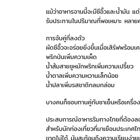
แม้ว่าอาหารจานนี้จะมีซีอิ๊วและน้ำมัน 
รับประทานในปริมาณที่พอเหมาะ หลายคน
การจับคู่ที่ลงตัว
ผัดซีอิ๊วจะอร่อยยิ่งขึ้นเมื่อเสิร์ฟพร้อม
พริกป่นเพิ่มความเผ็ด
น้ำส้มสายชูหมักพริกเพิ่มความเปรี้ยว
น้ำตาลเพิ่มความหวานเล็กน้อย
น้ำปลาเพิ่มรสชาติกลมกล่อม
บางคนก็ชอบทานคู่กับชาเย็นหรือเครื่องด
ประสบการณ์อาหารริมทางไทยที่ต้องล
สำหรับนักท่องเที่ยวที่มาเยือนประเทศ
ขาดไม่ได้ มันสะท้อนถึงความเรียบง่ายแ