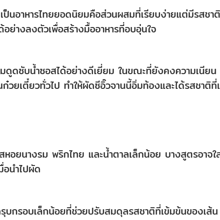
ังคงเป็นอาหารไทยยอดนิยมคือส่วนผสมที่เรียบง่ายแต่มีรสชาต
อย่างลงตัวเพื่อสร้างมื้ออาหารที่อบอุ่นใจ
วนุ่มดูดซับน้ำซอสได้อย่างดีเยี่ยม ในขณะที่ยังคงความเนียน
ก๋วยเตี๋ยวทั่วไป ทำให้ผัดซีอิ๊วจานนี้อิ่มท้องและได้รสชาติที่
 ซอสหอยนางรม พริกไทย และน้ำตาลเล็กน้อย บางสูตรอาจใส
เมื่อนำไปผัด
กรุบกรอบเล็กน้อยที่ช่วยปรับสมดุลรสชาติที่เข้มข้นของเส้น