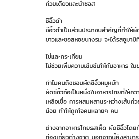
ก๋วยเตี๋ยวและน้ำซอส
ซีอิ๊วดำ
ซีอิ๊วดำเป็นส่วนประกอบสำคัญที่ทำให้ผ
ขาวและซอสหอยนางรม จะได้รสอูมามิที่
ไข่และกระเทียม
ไข่ช่วยเพิ่มความเข้มข้นให้กับอาหาร ใ
ทำไมคนถึงชอบผัดซีอิ๊วหมูหมัก
ผัดซีอิ๊วถือเป็นหนึ่งในอาหารไทยที่ให้
เหลือเชื่อ การผสมผสานระหว่างเส้นก๋ว
น้อย ทำให้ถูกใจคนหลายๆ คน
ต่างจากอาหารไทยรสเผ็ด ผัดซีอิ๊วโดยท
ท่องเที่ยวต่างชาติ นอกจากนี้ยังสามา