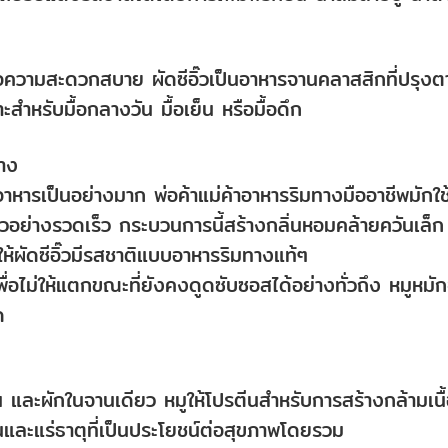
มคือความสะดวกสบาย ผัดซีอิ๊วเป็นอาหารจานคลาสสิกที่ปรุง
าะสำหรับมื้อกลางวัน มื้อเย็น หรือมื้อดึก
าง
ปรุงอาหารเป็นอย่างมาก พ่อค้าแม่ค้าอาหารริมทางมืออาชีพมักใช
วอย่างรวดเร็ว กระบวนการนี้สร้างกลิ่นหอมคล้ายควันเล็ก
ำให้ผัดซีอิ๊วมีรสชาติแบบอาหารริมทางแท้ๆ
พื่อไม่ให้แตกขณะที่ยังคงดูดซับซอสได้อย่างทั่วถึง หมูหมั
ด
ีน และผักในจานเดียว หมูให้โปรตีนสำหรับการสร้างกล้ามเนื
นและแร่ธาตุที่เป็นประโยชน์ต่อสุขภาพโดยรวม