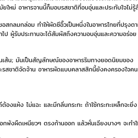
ใหม่ อาหารจานนี้ก็มอบรสชาติที่อบอุ่นและประทับใจไม่รู้ล
้ำซอสกลมกล่อม ทำให้ผัดซีอิ๊วเป็นหนึ่งในอาหารไทยที่ปรุงต
นเข้าไป ผู้รับประทานจะได้สัมผัสถึงความอบอุ่นและความอร่อย
รจานเส้น; มันเป็นสัญลักษณ์ของอาหารริมทางยอดนิยมของ
ะรสชาติจัดจ้าน อาหารผัดแบบคลาสสิกนี้ยังคงครองใจคน
ดีต้องแห้ง ไม่แฉะ และมีกลิ่นกระทะ ถ้าใช้กระทะเหล็กจะยิ่ง
้ลอกพังผืดเหนียวๆ ตรงก้านออก แล้วหั่นเฉียงบางๆ จะทำให