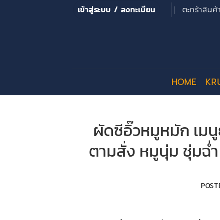
ข้าม
เข้าสู่ระบบ / ลงทะเบียน
ตะกร้าสินค
ไป
ยัง
เนื้อหา
HOME
KR
ผัดซีอิ๊วหมูหมัก 
ตามสั่ง หมูนุ่ม ชุ่
POST