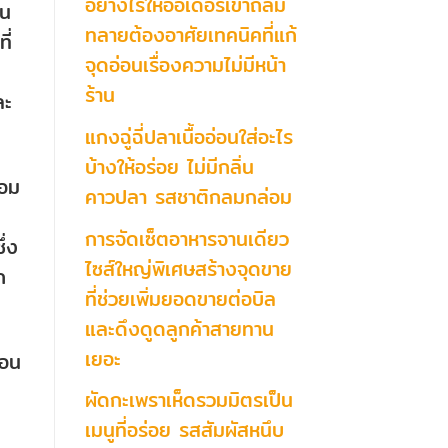
อย่างไรให้ออเดอร์เข้าถล่ม
ใน
ทลายต้องอาศัยเทคนิคที่แก้
ี่
จุดอ่อนเรื่องความไม่มีหน้า
ร้าน
ละ
แกงฉู่ฉี่ปลาเนื้ออ่อนใส่อะไร
บ้างให้อร่อย ไม่มีกลิ่น
หอม
คาวปลา รสชาติกลมกล่อม
การจัดเซ็ตอาหารจานเดียว
ึ่ง
ไซส์ใหญ่พิเศษสร้างจุดขาย
ก
ที่ช่วยเพิ่มยอดขายต่อบิล
และดึงดูดลูกค้าสายทาน
เยอะ
่อน
ผัดกะเพราเห็ดรวมมิตรเป็น
เมนูที่อร่อย รสสัมผัสหนึบ