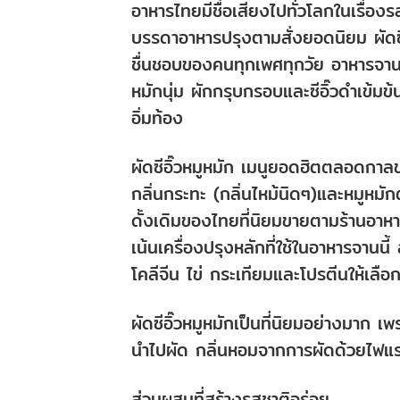
อาหารไทยมีชื่อเสียงไปทั่วโลกในเรื่อ
บรรดาอาหารปรุงตามสั่งยอดนิยม ผัดซีอิ๊
ชื่นชอบของคนทุกเพศทุกวัย อาหารจานเส
หมักนุ่ม ผักกรุบกรอบและซีอิ๊วดำเข้มข้
อิ่มท้อง
ผัดซีอิ๊วหมูหมัก เมนูยอดฮิตตลอดกาล
กลิ่นกระทะ (กลิ่นไหม้นิดๆ)และหมูหมักต
ดั้งเดิมของไทยที่นิยมขายตามร้านอาหา
เน้นเครื่องปรุงหลักที่ใช้ในอาหารจานน
โคลีจีน ไข่ กระเทียมและโปรตีนให้เลือ
ผัดซีอิ๊วหมูหมักเป็นที่นิยมอย่างมาก เ
นำไปผัด กลิ่นหอมจากการผัดด้วยไฟแรง
ส่วนผสมที่สร้างรสชาติอร่อย