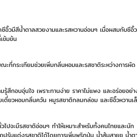
ัดซีอิ๊วมีสีน้ำตาลสวยงามและรสหวานอ่อนๆ เมื่อผสมกับซีอิ๊ว
เข้มข้น
นขณะที่กระเทียมช่วยเพิ่มกลิ่นหอมและรสชาติระหว่างการผัด
ความรู้สึกอบอุ่นใจ เพราะทานง่าย ราคาไม่แพง และอร่อยอย่า
ยเตี๋ยวหอมกลิ่นควัน หมูรสชาติกลมกล่อม และซีอิ๊วหวานเล
ั่วไปจะมีรสชาติอ่อนๆ ทำให้เหมาะสำหรับทั้งคนไทยและนัก
รถปรับแต่งรสชาติได้โดยการเพิ่มพริกป่น น้ำส้มสายชู น้ำต