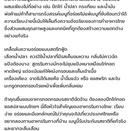
ผสมเพียงไม่กี่อย่าง เช่น ปีกไก่ น้ำปลา กระเทียม และน้ำมัน
พ่อค้าแม่ค้าก็สามารถรังสรรค์เมนูที่อร่อยไม่แพ้เมนูที่ซับซ้อนกว่าได้
ความเรียบง่ายนี้เน้นให้เห็นถึงความอัจฉริยะของการทำอาหารไทย
ซึ่งส่วนผสมคุณภาพสูงและเทคนิคที่ถูกต้องสร้างความแตกต่าง
อย่างแท้จริง
เคล็ดลับความอร่อยแบบสตรีทฟู้ด
เลือกน้ำปลา: ควรใช้น้ำปลาที่มีรสเค็มอมหวาน กลิ่นไม่คาวจัด
แป้งต้องบาง: สูตรริมทางมักจะไม่ชุบแป้งหนาเหมือนไก่ทอด
หาดใหญ่ แต่จะเน้นแค่ให้หนังกรอบและเค็มเข้าเนื้อ
เครื่องเคียง: ขาดไม่ได้เลยคือ น้ำจิ้มแจ่ว หรือ ซอสพริก และใบ
มะกรูดทอดกรอบโรยหน้าเพื่อเพิ่มกลิ่นหอม
ถ้าคุณชื่นชอบอาหารทอดกรอบรสชาติจัดจ้าน ต้องลองปีกไก่ทอด
ซอสปลาแบบไทยๆ นี่คือหัวใจสำคัญของอาหารริมทางไทย: เรียบ
ง่าย อร่อยและมีเอกลักษณ์ไม่ว่าคุณจะไปเที่ยวประเทศไทยหรือ
อยากลองทานอาหารริมทางที่บ้าน เมนูนี้รับประกันรสชาติที่แท้จริง
และยากจะลืมเลือน