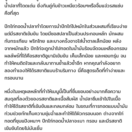
น้ำปลาที่โดดเด่น ยิ่งกินคู่กับข้าวเหนียวร้อนๆหรือจิ้มแจ่วรสแซ่บ
คือที่สุด
ปีกไก่ทอดน้ำปลาทำโดยการนำปีกไก่ไปหมักในส่วนผสมที่เรียบง่าย
แต่มีรสชาติเข้มข้น โดยมีซอสปลาเป็นส่วนประกอบหลัก มักผสม
กับกระเทียม พริกไทย และบางครั้งอาจใส่น้ำตาลเล็กน้อย หลัง
จากหมักแล้ว ปีกไก่จะถูกนำไปทอดในน้ำมันร้อนจัดจนเหลืองกรอบ
ผลลัพธ์ที่ได้คือรสชาติอูมามิเข้มข้น เค็มเล็กน้อย และหอมกรุ่น จน
ทำให้คนติดใจและกลับมาทานซ้ำแล้วซ้ำอีก หากคุณกำลังอยาก
ลองทำเองให้ได้รสชาติแบบร้านริมทาง นี่คือสูตรเด็ดที่ทำง่ายและ
กรอบนาน
หนึ่งในเหตุผลหลักที่ทำให้เมนูนี้เป็นที่ชื่นชอบอย่างมากคือความ
สมดุลที่ลงตัวของรสชาติและเนื้อสัมผัส น้ำปลาซึมเข้าไปในเนื้อ
ทำให้ได้รสชาติที่เข้มข้นและกลมกล่อม ในขณะที่การทอดแบบน้ำมัน
ท่วมช่วยกักเก็บความชุ่มฉ่ำและทำให้ได้ผิวกรอบนอก ต่างจากไก่
ทอดที่ชุบแป้งหนาๆ ปีกไก่ทอดน้ำปลาจะเบา กรอบ และมีรสชาติ
เข้มข้นโดยไม่มันเยิ้ม