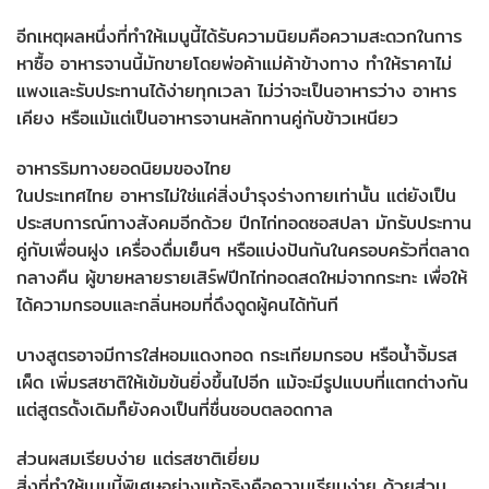
อีกเหตุผลหนึ่งที่ทำให้เมนูนี้ได้รับความนิยมคือความสะดวกในการ
หาซื้อ อาหารจานนี้มักขายโดยพ่อค้าแม่ค้าข้างทาง ทำให้ราคาไม่
แพงและรับประทานได้ง่ายทุกเวลา ไม่ว่าจะเป็นอาหารว่าง อาหาร
เคียง หรือแม้แต่เป็นอาหารจานหลักทานคู่กับข้าวเหนียว
อาหารริมทางยอดนิยมของไทย
ในประเทศไทย อาหารไม่ใช่แค่สิ่งบำรุงร่างกายเท่านั้น แต่ยังเป็น
ประสบการณ์ทางสังคมอีกด้วย ปีกไก่ทอดซอสปลา มักรับประทาน
คู่กับเพื่อนฝูง เครื่องดื่มเย็นๆ หรือแบ่งปันกันในครอบครัวที่ตลาด
กลางคืน ผู้ขายหลายรายเสิร์ฟปีกไก่ทอดสดใหม่จากกระทะ เพื่อให้
ได้ความกรอบและกลิ่นหอมที่ดึงดูดผู้คนได้ทันที
บางสูตรอาจมีการใส่หอมแดงทอด กระเทียมกรอบ หรือน้ำจิ้มรส
เผ็ด เพิ่มรสชาติให้เข้มข้นยิ่งขึ้นไปอีก แม้จะมีรูปแบบที่แตกต่างกัน
แต่สูตรดั้งเดิมก็ยังคงเป็นที่ชื่นชอบตลอดกาล
ส่วนผสมเรียบง่าย แต่รสชาติเยี่ยม
สิ่งที่ทำให้เมนูนี้พิเศษอย่างแท้จริงคือความเรียบง่าย ด้วยส่วน