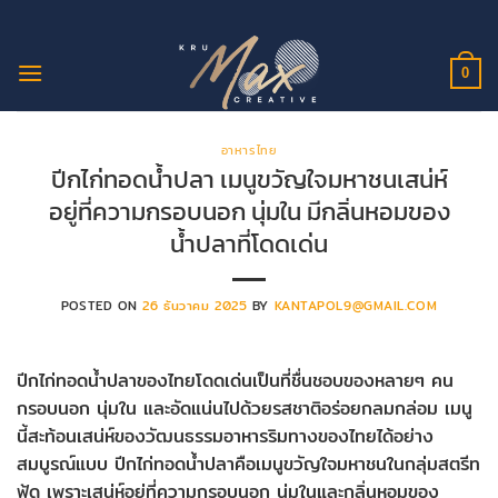
ข้าม
ไป
ยัง
0
เนื้อหา
อาหารไทย
ปีกไก่ทอดน้ำปลา เมนูขวัญใจมหาชนเสน่ห์
อยู่ที่ความกรอบนอก นุ่มใน มีกลิ่นหอมของ
น้ำปลาที่โดดเด่น
POSTED ON
26 ธันวาคม 2025
BY
KANTAPOL9@GMAIL.COM
ปีกไก่ทอดน้ำปลาของไทยโดดเด่นเป็นที่ชื่นชอบของหลายๆ คน
กรอบนอก นุ่มใน และอัดแน่นไปด้วยรสชาติอร่อยกลมกล่อม เมนู
นี้สะท้อนเสน่ห์ของวัฒนธรรมอาหารริมทางของไทยได้อย่าง
สมบูรณ์แบบ ปีกไก่ทอดน้ำปลาคือเมนูขวัญใจมหาชนในกลุ่มสตรีท
ฟู้ด เพราะเสน่ห์อยู่ที่ความกรอบนอก นุ่มในและกลิ่นหอมของ