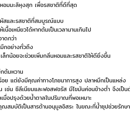
มมะลิหุงสุก เพื่อรสชาติที่ดีที่สุด
ัมผัสและรสชาติที่สมบูรณ์แบบ
้เนื้อเหนียวได้หากต้มเป็นเวลานานเกินไป
อาดกว่า
มึกอย่างทั่วถึง
กน้อยจะช่วยเพิ่มกลิ่นหอมและรสชาติให้ดียิ่งขึ้น
ึกต้มหวาน
ร่อย แต่ยังมีคุณค่าทางโภชนาการสูง ปลาหมึกเป็นแหล่ง
็น เช่น ซีลีเนียมและฟอสฟอรัส มีไขมันค่อนข้างต่ำ จึงเป็นต
ุลเมื่อปรุงด้วยน้ำตาลในปริมาณที่พอเหมาะ
ุณสมบัติเป็นสารต้านอนุมูลอิสระ ในขณะที่น้ำซุปช่วยรักษา