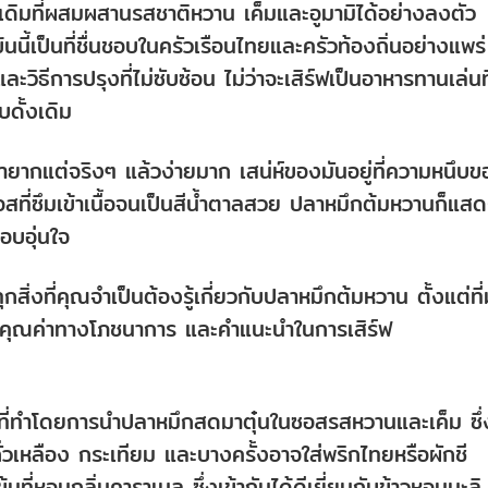
ดิมที่ผสมผสานรสชาติหวาน เค็มและอูมามิได้อย่างลงตัว
นนี้เป็นที่ชื่นชอบในครัวเรือนไทยและครัวท้องถิ่นอย่างแพร่
ะวิธีการปรุงที่ไม่ซับซ้อน ไม่ว่าจะเสิร์ฟเป็นอาหารทานเล่นที
ดั้งเดิม
ทำยากแต่จริงๆ แล้วง่ายมาก เสน่ห์ของมันอยู่ที่ความหนึบ
สที่ซึมเข้าเนื้อจนเป็นสีน้ำตาลสวย ปลาหมึกต้มหวานก็แส
อบอุ่นใจ
กสิ่งที่คุณจำเป็นต้องรู้เกี่ยวกับปลาหมึกต้มหวาน ตั้งแต่ที
คุณค่าทางโภชนาการ และคำแนะนำในการเสิร์ฟ
มที่ทำโดยการนำปลาหมึกสดมาตุ๋นในซอสรสหวานและเค็ม ซึ่
่วเหลือง กระเทียม และบางครั้งอาจใส่พริกไทยหรือผักชี
ข้นที่หอมกลิ่นคาราเมล ซึ่งเข้ากันได้ดีเยี่ยมกับข้าวหอมมะลิ