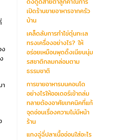
ดึงดูดสายตาลูกค้าในการ
เปิดร้านขายอาหารจากครัว
บ้าน
่
เคล็ดลับการทำไข่ตุ๋นทะเล
ทรงเครื่องอย่างไร? ให้
ของ
อร่อยเหมือนพุดดิ้งเนียนนุ่ม
ดง
รสชาติกลมกล่อมตาม
ธรรมชาติ
การขายอาหารบนคอนโด
่มา
อย่างไรให้ออเดอร์เข้าถล่ม
ทลายต้องอาศัยเทคนิคที่แก้
จุดอ่อนเรื่องความไม่มีหน้า
ง
ร้าน
แกงฉู่ฉี่ปลาเนื้ออ่อนใส่อะไร