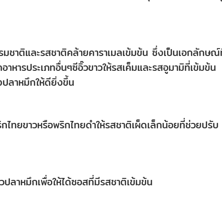
มชาติและรสชาติคล้ายคาราเมลเข้มข้น ซึ่งเป็นเอกลักษณ์ที
หารประเภทอื่นๆซีอิ๊วขาวให้รสเค็มและรสอูมามิที่เข้มข้น
ลาหมึกให้ดียิ่งขึ้น
ิกไทยขาวหรือพริกไทยดำให้รสชาติเผ็ดเล็กน้อยที่ช่วยปรับ
วปลาหมึกเพื่อให้ได้ซอสที่มีรสชาติเข้มข้น