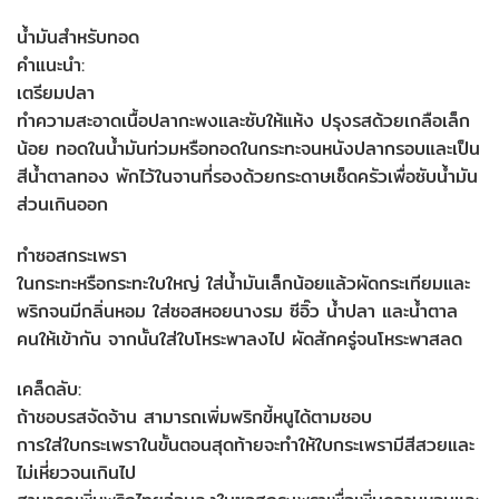
น้ำมันสำหรับทอด
คำแนะนำ:
เตรียมปลา
ทำความสะอาดเนื้อปลากะพงและซับให้แห้ง ปรุงรสด้วยเกลือเล็ก
น้อย ทอดในน้ำมันท่วมหรือทอดในกระทะจนหนังปลากรอบและเป็น
สีน้ำตาลทอง พักไว้ในจานที่รองด้วยกระดาษเช็ดครัวเพื่อซับน้ำมัน
ส่วนเกินออก
ทำซอสกระเพรา
ในกระทะหรือกระทะใบใหญ่ ใส่น้ำมันเล็กน้อยแล้วผัดกระเทียมและ
พริกจนมีกลิ่นหอม ใส่ซอสหอยนางรม ซีอิ๊ว น้ำปลา และน้ำตาล
คนให้เข้ากัน จากนั้นใส่ใบโหระพาลงไป ผัดสักครู่จนโหระพาสลด
เคล็ดลับ:
ถ้าชอบรสจัดจ้าน สามารถเพิ่มพริกขี้หนูได้ตามชอบ
การใส่ใบกระเพราในขั้นตอนสุดท้ายจะทำให้ใบกระเพรามีสีสวยและ
ไม่เหี่ยวจนเกินไป