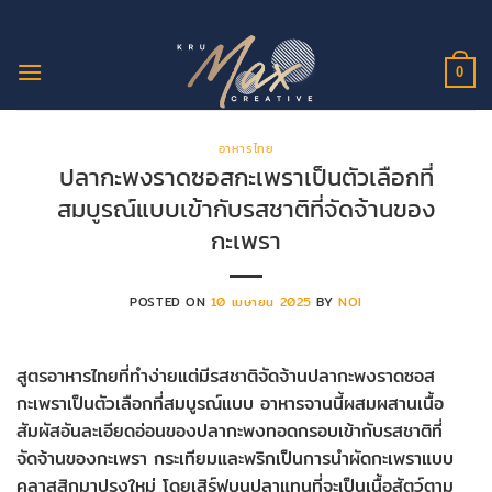
ข้าม
ไป
ยัง
0
เนื้อหา
อาหารไทย
ปลากะพงราดซอสกะเพราเป็นตัวเลือกที่
สมบูรณ์แบบเข้ากับรสชาติที่จัดจ้านของ
กะเพรา
POSTED ON
10 เมษายน 2025
BY
NOI
สูตรอาหารไทยที่ทำง่ายแต่มีรสชาติจัดจ้านปลากะพงราดซอส
กะเพราเป็นตัวเลือกที่สมบูรณ์แบบ อาหารจานนี้ผสมผสานเนื้อ
สัมผัสอันละเอียดอ่อนของปลากะพงทอดกรอบเข้ากับรสชาติที่
จัดจ้านของกะเพรา กระเทียมและพริกเป็นการนำผัดกะเพราแบบ
คลาสสิกมาปรุงใหม่ โดยเสิร์ฟบนปลาแทนที่จะเป็นเนื้อสัตว์ตาม