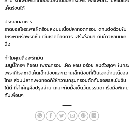
สามารถเพิ่มพริกไทยอ่อนลงในซอสกระเพราเพื่อเพิ่มความหอมและ
เผ็ดร้อนได้
ประกอบอาหาร
ราดซอสโหระพาเผ็ดร้อนลงบนเนื้อปลาทอดกรอบ ตกแต่งด้วยใบ
โหระพาหรือพริกหั่นแว่นหากต้องการ เสิร์ฟร้อนๆ กับข้าวหอมมะลิ
นึ่ง
ทำไมคุณถึงจะรักมัน
เมนูนี้ใครๆ ก็ชอบ เพราะกรอบ เผ็ด หอม อร่อย ลงตัวสุดๆ ใบกระ
เพราให้รสชาติเผ็ดเล็กน้อยและหวานเล็กน้อยที่เป็นเอกลักษณ์ของ
ไทย ส่วนปลากะพงทอดก็ให้ความกรุบกรอบตัดกับซอสรสเข้มข้น
ได้ดี ที่สำคัญคือปรุงง่าย เหมาะกับมื้อเย็นวันธรรมดาหรือมื้อพิเศษ
กับเพื่อนๆ