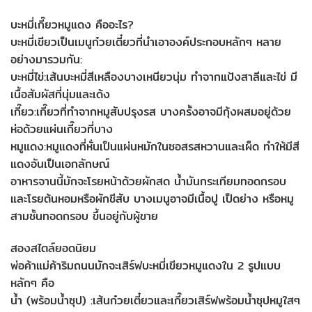
บะหมี่เกี๊ยวหมูแดง คืออะไร?
บะหมี่เขียวเป็นเมนูก๋วยเตี๋ยวที่นำเอาองค์ประกอบหลักๆ หลาย
อย่างมารวมกัน:
บะหมี่ไข่:เส้นบะหมี่สีเหลืองบางเหนียวนุ่ม ทำจากแป้งสาลีและไข่ มี
เนื้อสัมผัสที่นุ่มและเด้ง
เกี๊ยว:เกี๊ยวที่ทำจากหมูสับปรุงรส บางครั้งอาจมีกุ้งผสมอยู่ด้วย
ห่อด้วยแผ่นเกี๊ยวที่บาง
หมูแดง:หมูแดงที่หั่นเป็นแผ่นหมักในซอสรสหวานและเผ็ด ทำให้มีสี
แดงอันเป็นเอกลักษณ์
อาหารจานนี้มักจะโรยหน้าด้วยผักสด น้ำมันกระเทียมทอดกรอบ
และโรยต้นหอมหรือผักชีสับ บางเมนูอาจมีเนื้อปู เป็ดย่าง หรือหมู
สามชั้นทอดกรอบ ขึ้นอยู่กับผู้ขาย
สองสไตล์ยอดนิยม
พ่อค้าแม่ค้าริมถนนมักจะเสิร์ฟบะหมี่เขียวหมูแดงใน 2 รูปแบบ
หลักๆ คือ
น้ำ (พร้อมน้ำซุป) :เส้นก๋วยเตี๋ยวและเกี๊ยวเสิร์ฟพร้อมน้ำซุปหมูใสๆ