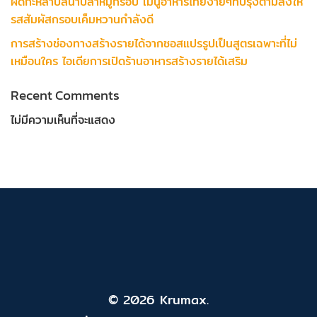
ผัดกะหล่ำปลีน้ำปลาหมูกรอบ เมนูอาหารไทยง่ายๆที่ปรุงตามสั่งให้
รสสัมผัสกรอบเค็มหวานกำลังดี
การสร้างช่องทางสร้างรายได้จากซอสแปรรูปเป็นสูตรเฉพาะที่ไม่
เหมือนใคร ไอเดียการเปิดร้านอาหารสร้างรายได้เสริม
Recent Comments
ไม่มีความเห็นที่จะแสดง
© 2026 Krumax.