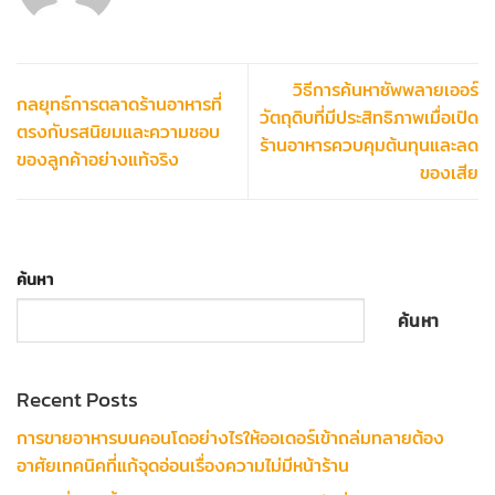
วิธีการค้นหาซัพพลายเออร์
กลยุทธ์การตลาดร้านอาหารที่
วัตถุดิบที่มีประสิทธิภาพเมื่อเปิด
ตรงกับรสนิยมและความชอบ
ร้านอาหารควบคุมต้นทุนและลด
ของลูกค้าอย่างแท้จริง
ของเสีย
ค้นหา
ค้นหา
Recent Posts
การขายอาหารบนคอนโดอย่างไรให้ออเดอร์เข้าถล่มทลายต้อง
อาศัยเทคนิคที่แก้จุดอ่อนเรื่องความไม่มีหน้าร้าน