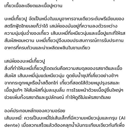
เกี๊ยวเนื้อละเอียดและเนื้อปูหวาน
บะหมี่เกี๊ยวปู จัดเป็นหนึ่งในเมนูอาหารจานเดียวระดับพรีเมียมของ
สตรีทฟู้ดไทยเลยก็ว่าได้ เสน่ห์ของมันอยู่ที่ความลงตัวระหว่าง
ความนุ่มชุ่มฉ่ำของเกี๊ยว เส้นบะหมี่ที่เหนียวนุ่มและเนื้อปูแกะที่ให้รส
สัมผัสหอมหวาน บะหมี่เกี๊ยวปูจึงมอบประสบการณ์การรับประทาน
อาหารที่ครบถ้วนและน่าเพลิดเพลินในชามเดียว
เสน่ห์ของบะหมี่เกี๊ยวปู
สิ่งที่ทำให้บะหมี่เกี๊ยวปูโดดเด่นคือความสมดุลของรสชาติและเนื้อ
สัมผัส เส้นบะหมี่นุ่มแต่เหนียวนุ่ม ดูดซับน้ำซุปที่เคี่ยวอย่างช้าๆ
จากกระดูกหมูหรือน้ำสต็อกไก่ เกี๊ยวที่สอดไส้ด้วยหมูปรุงรสและ
เนื้อปูแท้ๆ ให้สัมผัสที่นุ่มละมุนลิ้น การโรยหน้าด้วยเนื้อปูชิ้นใหญ่ๆ
ช่วยเพิ่มทั้งรสชาติและรูปลักษณ์ ทำให้ดูดีไม่แพ้รสชาติเลย
องค์ประกอบหลักของความอร่อย
เส้นบะหมี่: ควรเป็นบะหมี่ไข่เส้นเล็กที่มีความเหนียวนุ่มและกรุบ (Al
dente) เมื่อลวกเสร็จแล้วต้องคลุกน้ำมันกระเทียมเจียวทันทีเพื่อ