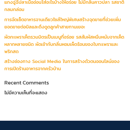
แกงฉู่ฉี่ปลาเนื้ออ่อนใส่อะไรบ้างให้อร่อย ไม่มีกลิ่นคาวปลา รสชาติ
กลมกล่อม
การจัดเซ็ตอาหารจานเดียวไซส์ใหญ่พิเศษสร้างจุดขายที่ช่วยเพิ่ม
ยอดขายต่อบิลและดึงดูดลูกค้าสายทานเยอะ
ผัดกะเพราเห็ดรวมมิตรเป็นเมนูที่อร่อย รสสัมผัสหนึบหนับจากเห็ด
หลากหลายชนิด ผัดเข้ากับกลิ่นหอมเผ็ดร้อนของใบกะเพราและ
พริกสด
สร้างช่องทาง Social Media ในการสร้างตัวตนออนไลน์ของ
การเปิดร้านอาหารจากครัวบ้าน
Recent Comments
ไม่มีความเห็นที่จะแสดง