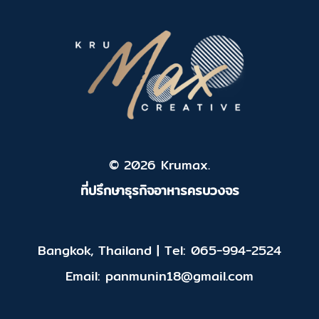
© 2026 Krumax.
ที่ปรึกษาธุรกิจอาหารครบวงจร
Bangkok, Thailand | Tel: 065-994-2524
Email: panmunin18@gmail.com