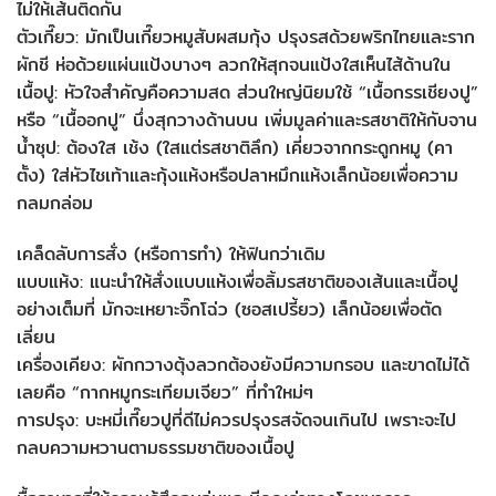
ไม่ให้เส้นติดกัน
ตัวเกี๊ยว: มักเป็นเกี๊ยวหมูสับผสมกุ้ง ปรุงรสด้วยพริกไทยและราก
ผักชี ห่อด้วยแผ่นแป้งบางๆ ลวกให้สุกจนแป้งใสเห็นไส้ด้านใน
เนื้อปู: หัวใจสำคัญคือความสด ส่วนใหญ่นิยมใช้ “เนื้อกรรเชียงปู”
หรือ “เนื้ออกปู” นึ่งสุกวางด้านบน เพิ่มมูลค่าและรสชาติให้กับจาน
น้ำซุป: ต้องใส เช้ง (ใสแต่รสชาติลึก) เคี่ยวจากกระดูกหมู (คา
ตั้ง) ใส่หัวไชเท้าและกุ้งแห้งหรือปลาหมึกแห้งเล็กน้อยเพื่อความ
กลมกล่อม
เคล็ดลับการสั่ง (หรือการทำ) ให้ฟินกว่าเดิม
แบบแห้ง: แนะนำให้สั่งแบบแห้งเพื่อลิ้มรสชาติของเส้นและเนื้อปู
อย่างเต็มที่ มักจะเหยาะจิ๊กโฉ่ว (ซอสเปรี้ยว) เล็กน้อยเพื่อตัด
เลี่ยน
เครื่องเคียง: ผักกวางตุ้งลวกต้องยังมีความกรอบ และขาดไม่ได้
เลยคือ “กากหมูกระเทียมเจียว” ที่ทำใหม่ๆ
การปรุง: บะหมี่เกี๊ยวปูที่ดีไม่ควรปรุงรสจัดจนเกินไป เพราะจะไป
กลบความหวานตามธรรมชาติของเนื้อปู