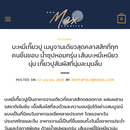
ข้าม
ไป
ยัง
0
เนื้อหา
อาหารไทย
บะหมี่เกี๊ยวปู เมนูจานเดียวสุดคลาสสิกที่ทุก
คนชื่นชอบ น้ำซุปหอมกรุ่น เส้นบะหมี่เหนียว
นุ่ม เกี๊ยวปูสัมผัสที่นุ่มละมุนลิ้น
POSTED ON
13 มกราคม 2026
BY
KANTAPOL9@GMAIL.COM
บะหมี่เกี๊ยวปูเป็นอาหารจานเดียวที่คลาสสิกตลอดกาล ผสมผสาน
รสชาติเข้มข้น เนื้อสัมผัสที่ลงตัวและความอบอุ่นได้อย่างสมบูรณ์
แบบเป็นที่นิยมในอาหารเอเชียหลายประเทศ โดยเฉพาะใน
ประเทศไทยและจีน อาหารจานนี้เป็นที่ชื่นชอบทั้งในมื้ออาหารประจำ
วันและโอกาสพิเศษ ด้วยน้ำซุปหอมกรุ่น เส้นบะหมี่ไข่เหนียวนุ่ม