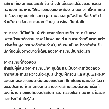
รสชาติที่กลมกล่อมและสดชื่น น้ำซุปที่เผ็ดและเปรี้ยวช่วยกระตุ้น
ความอยากอาหาร ให้ความอบอุ่นและพลังงาน นอกจากนี้หลายคน
ยังชื่นชอบคุณประโยชน์ต่อสุขภาพของสมุนไพรไทย ซึ่งเชื่อกันว่า
ช่วยในการย่อยอาหารและปรับปรุงการไหลเวียนโลหิต
อาหารจานนี้เป็นที่นิยมในร้านอาหารไทยและร้านอาหารริมทาง
เพราะมีรสชาติอร่อย ราคาไม่แพง และรับประทานง่ายกับครอบครัว
หรือเพื่อนฝูง รสชาติจัดจ้านทำให้ซุปต้มสะบเป็นที่น่าจดจำสำหรับ
นักท่องเที่ยวต่างชาติที่ได้ลิ้มลองอาหารไทยเป็นครั้งแรก
อาหารไทยที่ต้องลอง
สำหรับผู้ที่สนใจอาหารไทยแท้ๆ ซุปต้มสะบเป็นอาหารที่ต้องลอง
การผสมผสานระหว่างเนื้อหมูนุ่ม น้ำซุปเผ็ดร้อน และสมุนไพรหอมๆ
แสดงถึงรสชาติอันน่าตื่นเต้นของประเทศไทยได้อย่างลงตัว ไม่ว่า
จะรับประทานที่ตลาดท้องถิ่น ร้านอาหารไทยแบบดั้งเดิม หรือทำ
เองที่บ้าน ต้มแซ่บก็มอบประสบการณ์การรับประทานอาหารที่อร่อย
และประทับใจไม่รู้ลืม