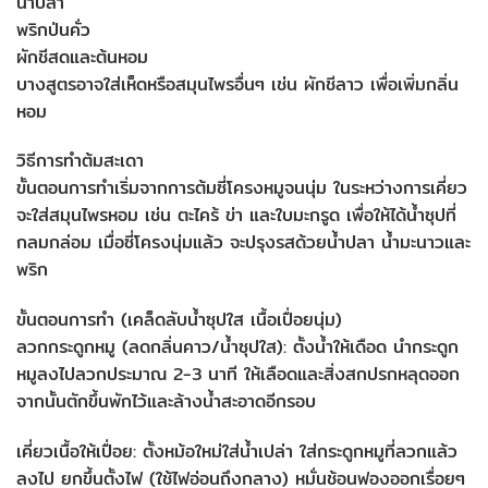
น้ำปลา
พริกป่นคั่ว
ผักชีสดและต้นหอม
บางสูตรอาจใส่เห็ดหรือสมุนไพรอื่นๆ เช่น ผักชีลาว เพื่อเพิ่มกลิ่น
หอม
วิธีการทำต้มสะเดา
ขั้นตอนการทำเริ่มจากการต้มซี่โครงหมูจนนุ่ม ในระหว่างการเคี่ยว
จะใส่สมุนไพรหอม เช่น ตะไคร้ ข่า และใบมะกรูด เพื่อให้ได้น้ำซุปที่
กลมกล่อม เมื่อซี่โครงนุ่มแล้ว จะปรุงรสด้วยน้ำปลา น้ำมะนาวและ
พริก
ขั้นตอนการทำ (เคล็ดลับน้ำซุปใส เนื้อเปื่อยนุ่ม)
ลวกกระดูกหมู (ลดกลิ่นคาว/น้ำซุปใส): ตั้งน้ำให้เดือด นำกระดูก
หมูลงไปลวกประมาณ 2-3 นาที ให้เลือดและสิ่งสกปรกหลุดออก
จากนั้นตักขึ้นพักไว้และล้างน้ำสะอาดอีกรอบ
เคี่ยวเนื้อให้เปื่อย: ตั้งหม้อใหม่ใส่น้ำเปล่า ใส่กระดูกหมูที่ลวกแล้ว
ลงไป ยกขึ้นตั้งไฟ (ใช้ไฟอ่อนถึงกลาง) หมั่นช้อนฟองออกเรื่อยๆ