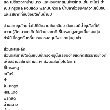
สด เปรี้ยวจากน้ำมะนาว และหอมจากสมุนไพรไทย เช่น ตะไคร้ ข่า
ใบมะกรูดและหอมแดง พริกป่นคั่วและน้ำปลาช่วยเพิ่มความเข้มข้น
และรสชาติที่ซับซ้อนให้กับน้ำซุป
ต่างจากซุปไทยทั่วไปที่มีความข้นเหนียว ต้มแซ่บมีน้ำซุปใสที่ให้
ความรู้สึกเบาแต่เต็มไปด้วยรสชาติ ซี่โครงหมูจะถูกเคี่ยวจนนุ่ม
ทำให้เนื้อดูดซับกลิ่นหอมของสมุนไพรและนุ่มชุ่มฉ่ำ
ส่วนผสมหลัก
ส่วนผสมที่ใช้ในต้มแซ่บซี่โครงหมูนั้นเรียบง่ายแต่คัดสรรมาอย่างดี
เพื่อสร้างรสชาติไทยแท้ๆ ส่วนผสมทั่วไปได้แก่:
ซี่โครงหมู
ตะไคร้
ข่า
ใบมะกรูด
หอมแดง
พริกสด
น้ำมะนาว