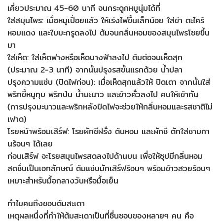
เคี่ยวประมาณ 45-60 นาที จนกระดูกหมูนุ่มได้ที่
ใส่สมุนไพร: เมื่อหมูเปื่อยแล้ว ให้เร่งไฟขึ้นเล็กน้อย ใส่ข่า ตะไคร้
หอมแดง และใบมะกรูดลงไป ต้มจนกลิ่นหอมของสมุนไพรโชยขึ้น
มา
ใส่เห็ด: ใส่เห็ดฟางหรือเห็ดนางฟ้าลงไป ต้มต่อจนเห็ดสุก
(ประมาณ 2-3 นาที) จากนั้นปรุงรสขั้นแรกด้วย น้ำปลา
ปรุงความแซ่บ (ปิดไฟก่อน): เมื่อเห็ดสุกแล้วให้ ปิดเตา จากนั้นใส่
พริกขี้หนูทุบ พริกป่น น้ำมะนาว และข้าวคั่วลงไป คนให้เข้ากัน
(การปรุงมะนาวและพริกหลังปิดไฟจะช่วยให้กลิ่นหอมและรสชาติไม่
เฟาด)
โรยหน้าพร้อมเสิร์ฟ: โรยผักชีฝรั่ง ต้นหอม และผักชี ตักใส่ชามทา
นร้อนๆ ได้เลย
ก่อนเสิร์ฟ จะโรยสมุนไพรสดลงไปด้านบน เพื่อให้ซุปมีกลิ่นหอม
สดชื่นเป็นเอกลักษณ์ ต้มแซ่บมักเสิร์ฟร้อนๆ พร้อมข้าวสวยร้อนๆ
เหมาะสำหรับมื้อกลางวันหรือมื้อเย็น
ทำไมคนถึงชอบต้มสะเดา
เหตุผลหนึ่งที่ทำให้ต้มสะเดาเป็นที่ชื่นชอบของหลายๆ คน คือ