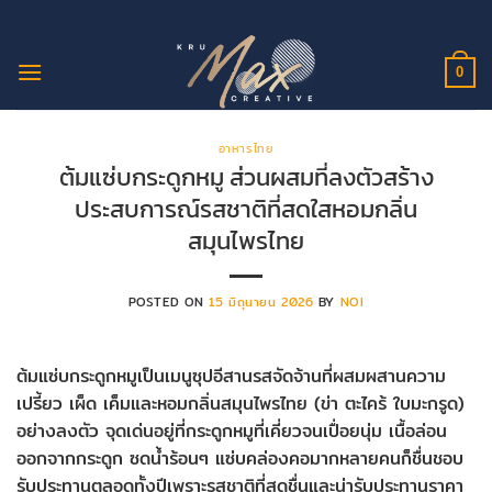
ข้าม
ไป
ยัง
0
เนื้อหา
อาหารไทย
ต้มแซ่บกระดูกหมู ส่วนผสมที่ลงตัวสร้าง
ประสบการณ์รสชาติที่สดใสหอมกลิ่น
สมุนไพรไทย
POSTED ON
15 มิถุนายน 2026
BY
NOI
ต้มแซ่บกระดูกหมูเป็นเมนูซุปอีสานรสจัดจ้านที่ผสมผสานความ
เปรี้ยว เผ็ด เค็มและหอมกลิ่นสมุนไพรไทย (ข่า ตะไคร้ ใบมะกรูด)
อย่างลงตัว จุดเด่นอยู่ที่กระดูกหมูที่เคี่ยวจนเปื่อยนุ่ม เนื้อล่อน
ออกจากกระดูก ซดน้ำร้อนๆ แซ่บคล่องคอมากหลายคนก็ชื่นชอบ
รับประทานตลอดทั้งปีเพราะรสชาติที่สดชื่นและน่ารับประทานราคา