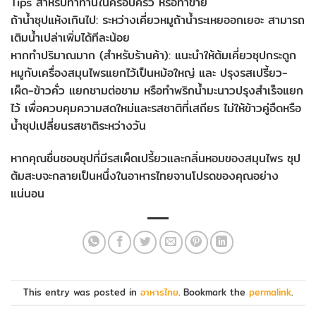
Tips สำหรับทำทานในครอบครัว หรือทำขาย
ถ้าน้ำซุปแห้งเกินไป: ระหว่างเคี่ยวหมูถ้าน้ำระเหยออกเยอะ สามารถ
เติมน้ำเปล่าเพิ่มได้ทีละน้อย
หากทำปริมาณมาก (สำหรับร้านค้า): แนะนำให้ต้มเคี่ยวซุปกระดูก
หมูกับเครื่องสมุนไพรแยกไว้เป็นหม้อใหญ่ และ ปรุงรสเปรี้ยว-
เผ็ด-ข้าวคั่ว แยกชามต่อชาม หรือทำพริกน้ำมะนาวปรุงสำเร็จแยก
ไว้ เพื่อควบคุมความสดใหม่และรสชาติที่เสถียร ไม่ให้ข้าวคู่อืดหรือ
น้ำซุปเปลี่ยนรสชาติระหว่างวัน
หากคุณชื่นชอบซุปที่มีรสเผ็ดเปรี้ยวและกลิ่นหอมของสมุนไพร ซุป
ต้มสะบจะกลายเป็นหนึ่งในอาหารไทยจานโปรดของคุณอย่าง
แน่นอน
This entry was posted in
อาหารไทย
. Bookmark the
permalink
.