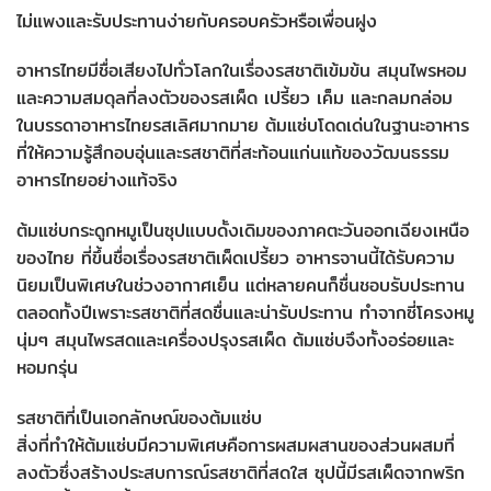
ไม่แพงและรับประทานง่ายกับครอบครัวหรือเพื่อนฝูง
อาหารไทยมีชื่อเสียงไปทั่วโลกในเรื่องรสชาติเข้มข้น สมุนไพรหอม
และความสมดุลที่ลงตัวของรสเผ็ด เปรี้ยว เค็ม และกลมกล่อม
ในบรรดาอาหารไทยรสเลิศมากมาย ต้มแซ่บโดดเด่นในฐานะอาหาร
ที่ให้ความรู้สึกอบอุ่นและรสชาติที่สะท้อนแก่นแท้ของวัฒนธรรม
อาหารไทยอย่างแท้จริง
ต้มแซ่บกระดูกหมูเป็นซุปแบบดั้งเดิมของภาคตะวันออกเฉียงเหนือ
ของไทย ที่ขึ้นชื่อเรื่องรสชาติเผ็ดเปรี้ยว อาหารจานนี้ได้รับความ
นิยมเป็นพิเศษในช่วงอากาศเย็น แต่หลายคนก็ชื่นชอบรับประทาน
ตลอดทั้งปีเพราะรสชาติที่สดชื่นและน่ารับประทาน ทำจากซี่โครงหมู
นุ่มๆ สมุนไพรสดและเครื่องปรุงรสเผ็ด ต้มแซ่บจึงทั้งอร่อยและ
หอมกรุ่น
รสชาติที่เป็นเอกลักษณ์ของต้มแซ่บ
สิ่งที่ทำให้ต้มแซ่บมีความพิเศษคือการผสมผสานของส่วนผสมที่
ลงตัวซึ่งสร้างประสบการณ์รสชาติที่สดใส ซุปนี้มีรสเผ็ดจากพริก