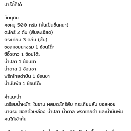
ปาร์ตี้ก็ได้
วัตถุดิบ
คอหมู 500 กรัม (หั่นเป็นชิ้นหนา)
ตะไคร้ 2 ต้น (สับละเอียด)
กระเทียม 3 กลีบ (สับ)
ซอสหอยนางรม 1 ช้อนโต๊ะ
ซีอิ๊วขาว 1 ช้อนโต๊ะ
น้ำปลา 1 ช้อนชา
น้ำตาล 1 ช้อนชา
พริกไทยดำป่น 1 ช้อนชา
น้ำมันพืช 1 ช้อนโต๊ะ
คำแนะนำ
เตรียมน้ำหมัก: ในชาม ผสมตะไคร้สับ กระเทียมสับ ซอสหอย
นางรม ซอสถั่วเหลือง น้ำปลา น้ำตาล พริกไทยดำ และน้ำมันพืช
คนให้เข้ากัน