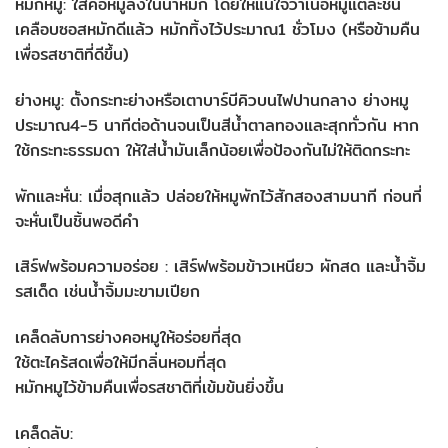
หมักหมู: ใส่คอหมูลงในน้ำหมัก โดยให้แน่ใจว่าเนื้อหมูแต่ละชิ้น
เคลือบซอสหมักดีแล้ว หมักทิ้งไว้ประมาณ1 ชั่วโมง (หรือข้ามคืน
เพื่อรสชาติที่ดีขึ้น)
ย่างหมู: ตั้งกระทะย่างหรือเตาบาร์บีคิวบนไฟปานกลาง ย่างหมู
ประมาณ4-5 นาทีต่อด้านจนเป็นสีน้ำตาลทองและสุกทั่วกัน หาก
ใช้กระทะธรรมดา ให้ใส่น้ำมันเล็กน้อยเพื่อป้องกันไม่ให้ติดกระทะ
พักและหั่น: เมื่อสุกแล้ว ปล่อยให้หมูพักไว้สักสองสามนาที ก่อนที่
จะหั่นเป็นชิ้นพอดีคำ
เสิร์ฟพร้อมความอร่อย : เสิร์ฟพร้อมข้าวเหนียว ผักสด และน้ำจิ้ม
รสเด็ด เช่นน้ำจิ้มมะขามเปียก
เคล็ดลับการย่างคอหมูให้อร่อยที่สุด
ใช้ตะไคร้สดเพื่อให้มีกลิ่นหอมที่สุด
หมักหมูไว้ข้ามคืนเพื่อรสชาติที่เข้มข้นยิ่งขึ้น
เคล็ดลับ: