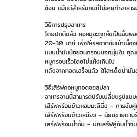
ซ้อน แม้แต่สำหรับคนที่ไม่เคยทำอาหาร
วิธีการปรุงอาหาร
โดยปกติแล้ว คอหมูจะถูกหั่นเป็นชิ้น
20-30 นาที เพื่อให้รสชาติซึมเข้าเนื้อ
แบบน้ำมันน้อยจนกรอบนอกนุ่มใน อุณหภู
หมูกรอบเร็วโดยไม่แห้งเกินไป
หลังจากทอดเสร็จแล้ว ให้สะเด็ดน้ำมันส
วิธีเสิร์ฟคอหมูทอดซอสปลา
อาหารจานนี้สามารถปรับเปลี่ยนรูปแบบกา
เสิร์ฟพร้อมข้าวหอมมะลินึ่ง – การจับค
เสิร์ฟพร้อมข้าวเหนียว – นิยมขายตามร้
เสิร์ฟพร้อมน้ำจิ้ม – มักเสิร์ฟคู่กับน้ำ