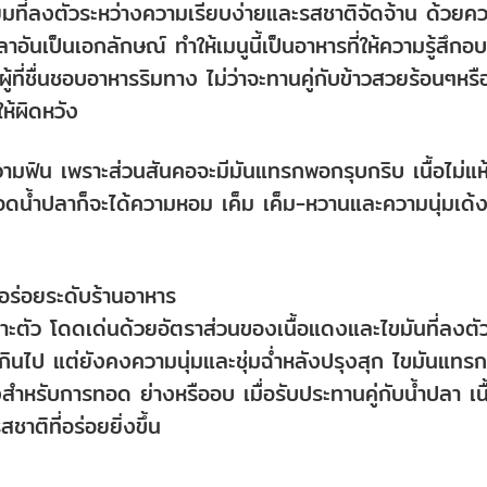
ที่ลงตัวระหว่างความเรียบง่ายและรสชาติจัดจ้าน ด้วยค
นเป็นเอกลักษณ์ ทำให้เมนูนี้เป็นอาหารที่ให้ความรู้สึกอบอ
ี่ชื่นชอบอาหารริมทาง ไม่ว่าจะทานคู่กับข้าวสวยร้อนๆหรื
ห้ผิดหวัง
ามฟิน เพราะส่วนสันคอจะมีมันแทรกพอกรุบกริบ เนื้อไม่แห
ทอดน้ำปลาก็จะได้ความหอม เค็ม เค็ม-หวานและความนุ่มเด้งท
่าอร่อยระดับร้านอาหาร
เฉพาะตัว โดดเด่นด้วยอัตราส่วนของเนื้อแดงและไขมันที่ลงตั
้มเกินไป แต่ยังคงความนุ่มและชุ่มฉ่ำหลังปรุงสุก ไขมันแทรก
สำหรับการทอด ย่างหรืออบ เมื่อรับประทานคู่กับน้ำปลา เนื
ชาติที่อร่อยยิ่งขึ้น