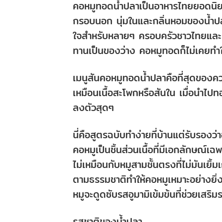
คอหมูทอดน้ำปลาเป็นอาหารไทยยอดนิยม
กรอบนอก นุ่มในและกลิ่นหอมของน้ำปลาอั
ใจสำหรับหลายๆ ครอบครัวชาวไทยและผู้ท
ทานเป็นของว่าง คอหมูทอดก็ไม่เคยทำใ
เมนูสันคอหมูทอดน้ำปลาคือที่สุดของคว
เหมือนเนื้อสะโพกหรือสันใน เมื่อนำไป
ลงตัวสุดๆ
นี่คือสูตรฉบับทำง่ายที่บ้านแต่รับรองว
คอหมูเป็นชิ้นส่วนเนื้อที่มีเอกลักษณ์
ไม่เหมือนกับหมูสามชั้นตรงที่ไม่มันเยิ
ตามธรรมชาติทำให้คอหมูเหมาะอย่างยิ่ง
หมูจะดูดซับรสอูมามิเข้มข้นที่ช่วยเสริมรส
รสชาติของน้ำปลา