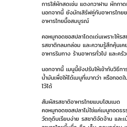
การใส่ผักสดเช่น แตงกวาฝาน ผักกาด
นอกจากนี้ ยังมักเสิร์ฟคู่กับอาหารไทย
อาหารไทยมื้อสมบูรณ์
คอหมูทอดซอสปลาโดดเด่นเพราะให้รสชาติ
รสชาติกลมกล่อม และความรู้สึกคุ้นเคย
อาหารริมทาง ร้านอาหารทั่วไป และครัวเ
นอกจากนี้ เมนูนี้ยังปรับให้เข้ากับวิธ
น้ำมันเพื่อให้ได้เมนูที่เบากว่า หรือ
ไว้ได้
สัมผัสรสชาติอาหารไทยแบบโฮมเมด
คอหมูทอดซอสปลาไม่ใช่แค่เมนูทอดธรรม
วัตถุดิบเรียบง่าย รสชาติจัดจ้าน และ