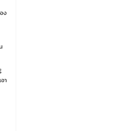
ของ
าน
้
เอา