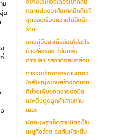
อย่างไรให้ออเดอร์เข้าถล่ม
วาม
ทลายต้องอาศัยเทคนิคที่แก้
ุ่น
จุดอ่อนเรื่องความไม่มีหน้า
อ
ร้าน
แกงฉู่ฉี่ปลาเนื้ออ่อนใส่อะไร
้ง
บ้างให้อร่อย ไม่มีกลิ่น
ี่
คาวปลา รสชาติกลมกล่อม
การจัดเซ็ตอาหารจานเดียว
ไซส์ใหญ่พิเศษสร้างจุดขาย
ที่ช่วยเพิ่มยอดขายต่อบิล
ว
และดึงดูดลูกค้าสายทาน
เยอะ
้อ
ผัดกะเพราเห็ดรวมมิตรเป็น
เมนูที่อร่อย รสสัมผัสหนึบ