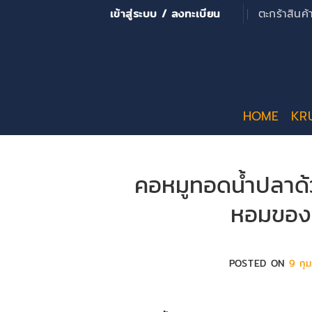
ข้าม
เข้าสู่ระบบ / ลงทะเบียน
ตะกร้าสินค
ไป
ยัง
เนื้อหา
HOME
KR
คอหมูทอดน้ำปลาด้
หอมของ
POSTED ON
9 กุ