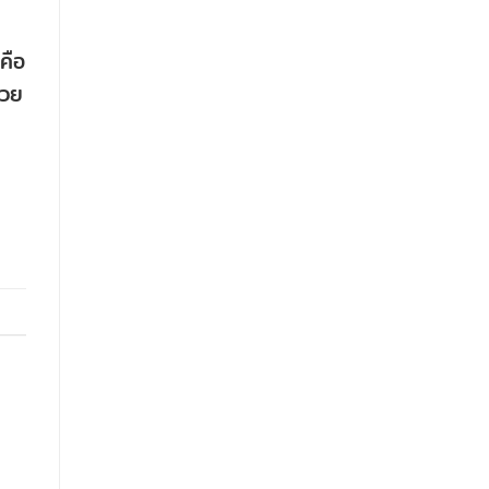
คือ
้วย