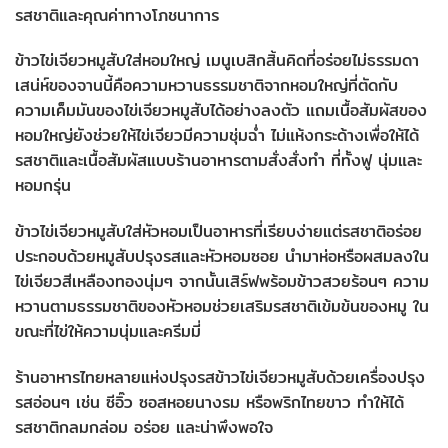
รสชาติและคุณค่าทางโภชนาการ
ข้าวไข่เจียวหมูสับใส่หอมใหญ่ เมนูเบสิกสิ้นคิดที่อร่อยไม่ธรรมดา
เสน่ห์ของจานนี้คือความหวานธรรมชาติจากหอมใหญ่ที่ตัดกับ
ความเค็มมันของไข่เจียวหมูสับได้อย่างลงตัว แถมเนื้อสัมผัสของ
หอมใหญ่ยังช่วยให้ไข่เจียวมีความชุ่มฉ่ำ ไม่แห้งกระด้างเพื่อให้ได้
รสชาติและเนื้อสัมผัสแบบร้านอาหารตามสั่งสั่งทำ ที่ทั้งฟู นุ่มและ
หอมกรุ่น
ข้าวไข่เจียวหมูสับใส่หัวหอมเป็นอาหารที่เรียบง่ายแต่รสชาติอร่อย
ประกอบด้วยหมูสับปรุงรสและหัวหอมซอย นำมาห่อหรือผสมลงใน
ไข่เจียวสีเหลืองทองนุ่มๆ จากนั้นเสิร์ฟพร้อมข้าวสวยร้อนๆ ความ
หวานตามธรรมชาติของหัวหอมช่วยเสริมรสชาติเข้มข้นของหมู ใน
ขณะที่ไข่ให้ความนุ่มและครีมมี่
ร้านอาหารไทยหลายแห่งปรุงรสข้าวไข่เจียวหมูสับด้วยเครื่องปรุง
รสอ่อนๆ เช่น ซีอิ๊ว ซอสหอยนางรม หรือพริกไทยขาว ทำให้ได้
รสชาติกลมกล่อม อร่อย และน่าพึงพอใจ