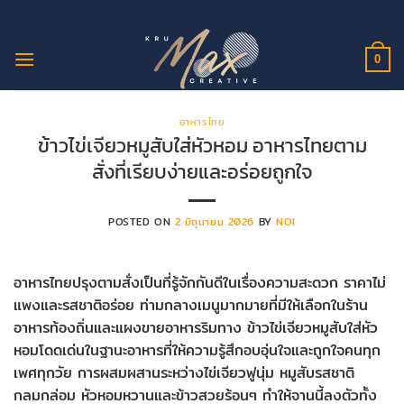
ข้าม
ไป
ยัง
0
เนื้อหา
อาหารไทย
ข้าวไข่เจียวหมูสับใส่หัวหอม อาหารไทยตาม
สั่งที่เรียบง่ายและอร่อยถูกใจ
POSTED ON
2 มิถุนายน 2026
BY
NOI
อาหารไทยปรุงตามสั่งเป็นที่รู้จักกันดีในเรื่องความสะดวก ราคาไม่
แพงและรสชาติอร่อย ท่ามกลางเมนูมากมายที่มีให้เลือกในร้าน
อาหารท้องถิ่นและแผงขายอาหารริมทาง ข้าวไข่เจียวหมูสับใส่หัว
หอมโดดเด่นในฐานะอาหารที่ให้ความรู้สึกอบอุ่นใจและถูกใจคนทุก
เพศทุกวัย การผสมผสานระหว่างไข่เจียวฟูนุ่ม หมูสับรสชาติ
กลมกล่อม หัวหอมหวานและข้าวสวยร้อนๆ ทำให้จานนี้ลงตัวทั้ง