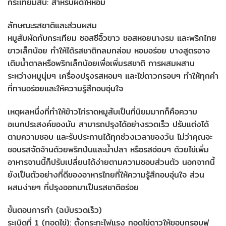
กระเทียมสับ: สำหรับผัดให้หอม
ลักษณะรสชาติและส่วนผสม
หมูสับผัดกับกระเทียม ซอสซีอิ๊วขาว ซอสหอยนางรม และพริกไทย
ขาวเล็กน้อย ทำให้ได้รสชาติกลมกล่อม หอมอร่อย บางสูตรอาจ
เติมน้ำตาลหรือพริกเล็กน้อยเพื่อเพิ่มรสชาติ การผสมผสาน
ระหว่างหมูนุ่มๆ เครื่องปรุงรสหอมๆ และไข่ดาวกรอบๆ ทำให้ทุกคำ
ที่ทานอร่อยและให้ความรู้สึกอบอุ่นใจ
เหตุผลหนึ่งที่ทำให้ข้าวไก่ราดหมูสับเป็นที่นิยมมากก็คือความ
อเนกประสงค์ของมัน สามารถปรุงได้อย่างรวดเร็ว ปรับแต่งได้
ตามความชอบ และรับประทานได้ทุกช่วงเวลาของวัน ไม่ว่าคุณจะ
ชอบรสจัดจ้านด้วยพริกป่นและน้ำปลา หรือรสอ่อนๆ ด้วยไข่เพิ่ม
อาหารจานนี้ก็ปรับเปลี่ยนได้ง่ายตามความชอบส่วนตัว นอกจากนี้
ยังเป็นตัวอย่างที่ดีของอาหารไทยที่ให้ความรู้สึกอบอุ่นใจ ส่วน
ผสมง่ายๆ ที่ปรุงออกมาเป็นรสชาติอร่อย
ขั้นตอนการทำ (ฉบับรวดเร็ว)
ระเบิดที่ 1 (ทอดไข่): ตั้งกระทะไฟแรง ทอดไข่ดาวให้ขอบกรอบฟู