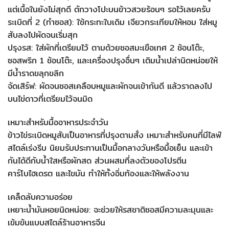
แต่เนื้อในยังไม่สุกดี ตักวางโปะบนข้าวสวยร้อนๆ รอไว้เลยครับ
ระเบิดที่ 2 (ทำซอส): ใช้กระทะใบเดิม เจียวกระเทียมให้หอม ใส่หมู
สับลงไปผัดจนเริ่มสุก
ปรุงรส: ใส่ผักที่เตรียมไว้ ตามด้วยซอสมะเขือเทศ 2 ช้อนโต๊ะ,
ซอสพริก 1 ช้อนโต๊ะ, และเครื่องปรุงอื่นๆ เติมน้ำเปล่านิดหน่อยให้
มีน้ำราดขลุกขลิก
จัดเสิร์ฟ: ผัดจนซอสเคลือบหมูและผักจนเข้ากันดี แล้วราดลงไป
บนไข่ดาวที่เตรียมไว้จนมิด
เหมาะสำหรับมื้ออาหารประจำวัน
ข้าวไข่ระเบิดหมูสับเป็นอาหารที่ปรุงตามสั่ง เหมาะสำหรับคนที่มีไลฟ์
สไตล์เร่งรีบ นิยมรับประทานเป็นมื้อกลางวันหรือมื้อเย็น และเข้า
กันได้ดีกับน้ำใสหรือผักสด ส่วนผสมที่ลงตัวของโปรตีน
คาร์โบไฮเดรต และไขมัน ทำให้ทั้งอิ่มท้องและให้พลังงาน
เคล็ดลับความอร่อย
เหยาะน้ำมันหอยนิดหน่อย: จะช่วยให้รสชาติซอสมีความละมุนและ
เข้มข้นแบบสไตล์ร้านอาหารจีน