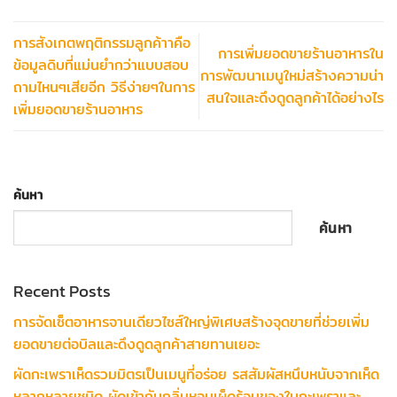
การสังเกตพฤติกรรมลูกค้าาคือ
การเพิ่มยอดขายร้านอาหารใน
ข้อมูลดิบที่แม่นยำกว่าแบบสอบ
การพัฒนาเมนูใหม่สร้างความน่า
ถามไหนๆเสียอีก วิธีง่ายๆในการ
สนใจและดึงดูดลูกค้าได้อย่างไร
เพิ่มยอดขายร้านอาหาร
ค้นหา
ค้นหา
Recent Posts
การจัดเซ็ตอาหารจานเดียวไซส์ใหญ่พิเศษสร้างจุดขายที่ช่วยเพิ่ม
ยอดขายต่อบิลและดึงดูดลูกค้าสายทานเยอะ
ผัดกะเพราเห็ดรวมมิตรเป็นเมนูที่อร่อย รสสัมผัสหนึบหนับจากเห็ด
หลากหลายชนิด ผัดเข้ากับกลิ่นหอมเผ็ดร้อนของใบกะเพราและ