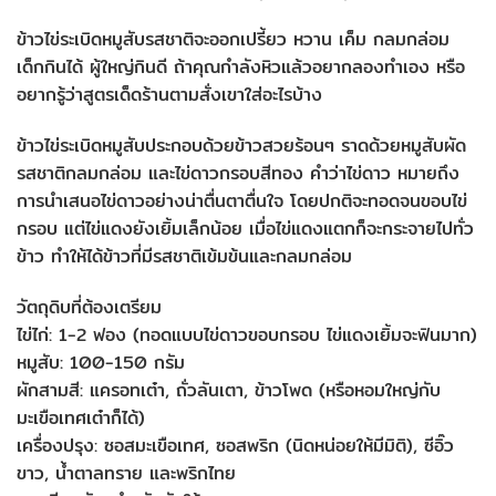
ข้าวไข่ระเบิดหมูสับรสชาติจะออกเปรี้ยว หวาน เค็ม กลมกล่อม
เด็กกินได้ ผู้ใหญ่กินดี ถ้าคุณกำลังหิวแล้วอยากลองทำเอง หรือ
อยากรู้ว่าสูตรเด็ดร้านตามสั่งเขาใส่อะไรบ้าง
ข้าวไข่ระเบิดหมูสับประกอบด้วยข้าวสวยร้อนๆ ราดด้วยหมูสับผัด
รสชาติกลมกล่อม และไข่ดาวกรอบสีทอง คำว่าไข่ดาว หมายถึง
การนำเสนอไข่ดาวอย่างน่าตื่นตาตื่นใจ โดยปกติจะทอดจนขอบไข่
กรอบ แต่ไข่แดงยังเยิ้มเล็กน้อย เมื่อไข่แดงแตกก็จะกระจายไปทั่ว
ข้าว ทำให้ได้ข้าวที่มีรสชาติเข้มข้นและกลมกล่อม
วัตถุดิบที่ต้องเตรียม
ไข่ไก่: 1-2 ฟอง (ทอดแบบไข่ดาวขอบกรอบ ไข่แดงเยิ้มจะฟินมาก)
หมูสับ: 100-150 กรัม
ผักสามสี: แครอทเต๋า, ถั่วลันเตา, ข้าวโพด (หรือหอมใหญ่กับ
มะเขือเทศเต๋าก็ได้)
เครื่องปรุง: ซอสมะเขือเทศ, ซอสพริก (นิดหน่อยให้มีมิติ), ซีอิ๊ว
ขาว, น้ำตาลทราย และพริกไทย