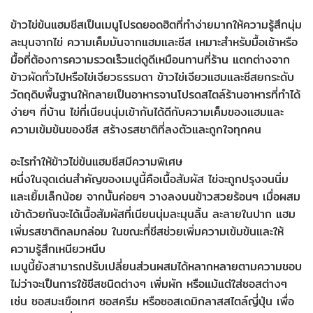
ข้าวไข่ข้นแฮมชีสเป็นเมนูโปรดยอดฮิตที่ทำง่ายมากให้ความรู้สึกนุ่ม
ละมุนจากไข่ ความเค็มมันจากแฮมและชีส เหมาะสำหรับมื้อเช้าหรือ
มื้อที่ต้องการความรวดเร็วแต่ดูดีเหมือนทานที่ร้าน แตกต่างจาก
ข้าวผัดทั่วไปหรือไข่เจียวธรรมดา ข้าวไข่เจียวแฮมและชีสยกระดับ
วัตถุดิบพื้นฐานให้กลายเป็นอาหารจานโปรดสไตล์ร้านอาหารที่ทำได้
ง่ายๆ ที่บ้าน ไข่ที่เนียนนุ่มเข้ากันได้ดีกับความเค็มของแฮมและ
ความเข้มข้นของชีส สร้างรสชาติที่ลงตัวและถูกใจทุกคน
อะไรทำให้ข้าวไข่ข้นแฮมชีสมีความพิเศษ
หนึ่งในจุดเด่นสำคัญของเมนูนี้คือเนื้อสัมผัส ไข่จะถูกปรุงจนนิ่ม
และเยิ้มเล็กน้อย จากนั้นค่อยๆ วางลงบนข้าวสวยร้อนๆ เมื่อผสม
เข้าด้วยกันจะได้เนื้อสัมผัสที่เนียนนุ่มละมุนลิ้น ละลายในปาก แฮม
เพิ่มรสชาติกลมกล่อม ในขณะที่ชีสช่วยเพิ่มความเข้มข้นและให้
ความรู้สึกเหนียวหนึบ
เมนูนี้ยังสามารถปรับเปลี่ยนส่วนผสมได้หลากหลายตามความชอบ
ไม่ว่าจะเป็นการใช้ชีสชนิดต่างๆ เพิ่มผัก หรือแม้แต่ใส่ซอสต่างๆ
เช่น ซอสมะเขือเทศ ซอสครีม หรือซอสเดมิกลาสสไตล์ญี่ปุ่น เพื่อ