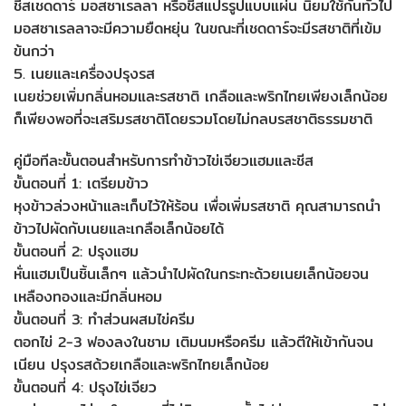
ชีสเชดดาร์ มอสซาเรลลา หรือชีสแปรรูปแบบแผ่น นิยมใช้กันทั่วไป
มอสซาเรลลาจะมีความยืดหยุ่น ในขณะที่เชดดาร์จะมีรสชาติที่เข้ม
ข้นกว่า
5. เนยและเครื่องปรุงรส
เนยช่วยเพิ่มกลิ่นหอมและรสชาติ เกลือและพริกไทยเพียงเล็กน้อย
ก็เพียงพอที่จะเสริมรสชาติโดยรวมโดยไม่กลบรสชาติธรรมชาติ
คู่มือทีละขั้นตอนสำหรับการทำข้าวไข่เจียวแฮมและชีส
ขั้นตอนที่ 1: เตรียมข้าว
หุงข้าวล่วงหน้าและเก็บไว้ให้ร้อน เพื่อเพิ่มรสชาติ คุณสามารถนำ
ข้าวไปผัดกับเนยและเกลือเล็กน้อยได้
ขั้นตอนที่ 2: ปรุงแฮม
หั่นแฮมเป็นชิ้นเล็กๆ แล้วนำไปผัดในกระทะด้วยเนยเล็กน้อยจน
เหลืองทองและมีกลิ่นหอม
ขั้นตอนที่ 3: ทำส่วนผสมไข่ครีม
ตอกไข่ 2-3 ฟองลงในชาม เติมนมหรือครีม แล้วตีให้เข้ากันจน
เนียน ปรุงรสด้วยเกลือและพริกไทยเล็กน้อย
ขั้นตอนที่ 4: ปรุงไข่เจียว