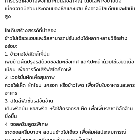
การบริโภคอย่างพอเหมาะเป็นสิ่งสำคัญ โดยเฉพาะอย่างยิ่ง
เนื่องจากมีส่วนประกอบของชีสและแฮม ซึ่งอาจมีโซเดียมและไขมัน
สูง
ไอเดียสร้างสรรค์ที่น่าลอง
ข้าวไข่เจียวแฮมและชีสสามารถปรับแต่งได้หลากหลายวิธีอย่าง
อร่อย:
1. ข้าวห่อไข่สไตล์ญี่ปุ่น
เพิ่มข้าวผัดปรุงรสด้วยซอสมะเขือเทศ และโปะหน้าด้วยไข่เจียวเนื้อ
เนียน เพื่อการจัดเสิร์ฟสไตล์คาเฟ่
2. เวอร์ชั่นผักเพื่อสุขภาพ
ควรใส่เห็ด ผักโขม แครอท หรือข้าวโพด เพื่อเพิ่มใยอาหารและสาร
อาหาร
3. สไตล์ฟิวชั่นรสจัดจ้าน
เติมพริกป่น ซอสพริก หรือไส้กรอกรสเผ็ด เพื่อเพิ่มรสชาติจัดจ้าน
ยิ่งขึ้น
4. ซอสครีมสูตรพิเศษ
ราดซอสครีมบางๆ ลงบนข้าวไข่เจียว เพื่อสัมผัสประสบการณ์
ความอร่อยหรูหราเทียบเท่าร้านอาหารชั้นเลิศ