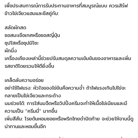
เพื่อประสบการณ์การรับประทานอาหารที่สมบูรณ์แบบ ควรเสิร์ฟ
ข้าวไข่เจียวแฮมและชีสคู่กับ:
สลัดผักสด
ซอสมะเขือเทศหรือซอสญี่ปุ่น
ซุปใสหรือซุปมิโซะ
ผักนึ่ง
เครื่องเคียงเหล่านี้ช่วยปรับสมดุลความเข้มข้นของอาหารและเพิ่ม
รสชาติโดยรวมให้ดียิ่งขึ้น
เคล็ดลับความอร่อย
อย่าใช้ไฟแรง: หัวใจของไข่ข้นคือความฉ่ำ ถ้าไฟแรงเกินไปไข่จะ
กลายเป็นไข่เจียวและกระด้าง
นมช่วยได้: การใส่นมจืดหรือวิปปิ้งครีมจะทำให้เนื้อไข่เนียนและมี
ความเป็น “ครีมมี่” มากขึ้น
เพิ่มสีสัน: โรยต้นหอมซอยหรือพริกไทยดำปิดท้าย จะช่วยให้จานนี้ดู
น่าทานและหอมขึ้นอีก