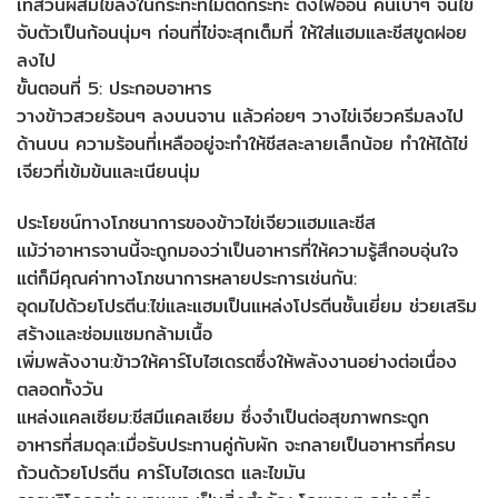
เทส่วนผสมไข่ลงในกระทะที่ไม่ติดกระทะ ตั้งไฟอ่อน คนเบาๆ จนไข่
จับตัวเป็นก้อนนุ่มๆ ก่อนที่ไข่จะสุกเต็มที่ ให้ใส่แฮมและชีสขูดฝอย
ลงไป
ขั้นตอนที่ 5: ประกอบอาหาร
วางข้าวสวยร้อนๆ ลงบนจาน แล้วค่อยๆ วางไข่เจียวครีมลงไป
ด้านบน ความร้อนที่เหลืออยู่จะทำให้ชีสละลายเล็กน้อย ทำให้ได้ไข่
เจียวที่เข้มข้นและเนียนนุ่ม
ประโยชน์ทางโภชนาการของข้าวไข่เจียวแฮมและชีส
แม้ว่าอาหารจานนี้จะถูกมองว่าเป็นอาหารที่ให้ความรู้สึกอบอุ่นใจ
แต่ก็มีคุณค่าทางโภชนาการหลายประการเช่นกัน:
อุดมไปด้วยโปรตีน:ไข่และแฮมเป็นแหล่งโปรตีนชั้นเยี่ยม ช่วยเสริม
สร้างและซ่อมแซมกล้ามเนื้อ
เพิ่มพลังงาน:ข้าวให้คาร์โบไฮเดรตซึ่งให้พลังงานอย่างต่อเนื่อง
ตลอดทั้งวัน
แหล่งแคลเซียม:ชีสมีแคลเซียม ซึ่งจำเป็นต่อสุขภาพกระดูก
อาหารที่สมดุล:เมื่อรับประทานคู่กับผัก จะกลายเป็นอาหารที่ครบ
ถ้วนด้วยโปรตีน คาร์โบไฮเดรต และไขมัน