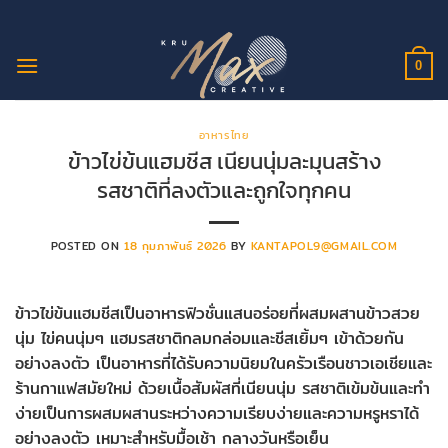
ข้าม
ไป
ยัง
0
เนื้อหา
อาหารไทย
ข้าวไข่ข้นแฮมชีส เนียนนุ่มละมุนสร้าง
รสชาติที่ลงตัวและถูกใจทุกคน
POSTED ON
18 กุมภาพันธ์ 2026
BY
KANTAPOL9@GMAIL.COM
ข้าวไข่ข้นแฮมชีสเป็นอาหารฟิวชั่นแสนอร่อยที่ผสมผสานข้าวสวย
นุ่ม ไข่คนนุ่มๆ แฮมรสชาติกลมกล่อมและชีสเยิ้มๆ เข้าด้วยกัน
อย่างลงตัว เป็นอาหารที่ได้รับความนิยมในครัวเรือนชาวเอเชียและ
ร้านกาแฟสมัยใหม่ ด้วยเนื้อสัมผัสที่เนียนนุ่ม รสชาติเข้มข้นและทำ
ง่ายเป็นการผสมผสานระหว่างความเรียบง่ายและความหรูหราได้
อย่างลงตัว เหมาะสำหรับมื้อเช้า กลางวันหรือเย็น