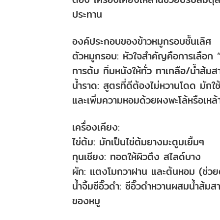
ประทาน
องค์ประกอบของข้าวหมูกรอบชั้นเลิศ
ตัวหมูกรอบ: หัวใจสำคัญคือการเลือก “ห
การต้ม ทิ่มหนังให้ทั่ว ทาเกลือ/น้ำส
น้ำราด: สูตรที่ดีต้องไม่หวานโดด มักใช
และเพิ่มความหอมด้วยผงพะโล้หรือเหล้
เครื่องเคียง:
ไข่ต้ม: มักเป็นไข่ต้มยางมะตูมเยิ้มๆ
กุนเชียง: ทอดให้ผิวตึง สไลด์บาง
ผัก: แตงโมกวาฝาน และต้นหอม (ช่วยตั
น้ำจิ้มซีอิ๊วดำ: ซีอิ๊วดำหวานผสมน้ำส้ม
ของหมู