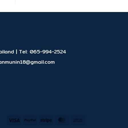
iland | Tel: 065-994-2524
panmunin18@gmail.com