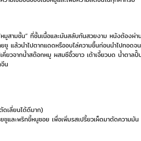
มูสามชั้น” ที่ชั้นเนื้อและมันสลับกันสวยงาม หนังต้องผ่า
้มสายชู แล้วนำไปตากแดดหรืออบไล่ความชื้นก่อนนำไปทอดจน
้เคี่ยวจากน้ำสต๊อกหมู ผสมซีอิ๊วขาว เต้าเจี้ยวบด น้ำตาลปี๊
าจีน
ดเลี่ยนได้ดีมาก)
สายชูและพริกขี้หนูซอย เพื่อเพิ่มรสเปรี้ยวเผ็ดมาตัดความมัน