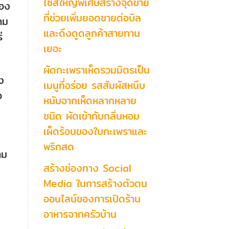
ไซส์ใหญ่พิเศษสร้างจุดขาย
ของ
ที่ช่วยเพิ่มยอดขายต่อบิล
าม
และดึงดูดลูกค้าสายทาน
่
เยอะ
ผัดกะเพราเห็ดรวมมิตรเป็น
่ง
เมนูที่อร่อย รสสัมผัสหนึบ
อ
หนับจากเห็ดหลากหลาย
ชนิด ผัดเข้ากับกลิ่นหอม
เผ็ดร้อนของใบกะเพราและ
พริกสด
าม
สร้างช่องทาง Social
Media ในการสร้างตัวตน
ออนไลน์ของการเปิดร้าน
อาหารจากครัวบ้าน