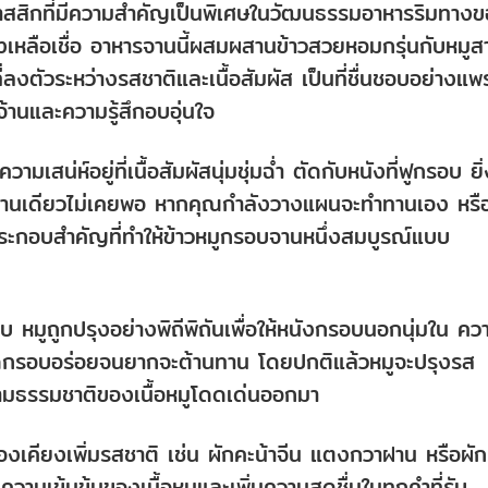
าสสิกที่มีความสำคัญเป็นพิเศษในวัฒนธรรมอาหารริมทาง
างเหลือเชื่อ อาหารจานนี้ผสมผสานข้าวสวยหอมกรุ่นกับหมูส
งตัวระหว่างรสชาติและเนื้อสัมผัส เป็นที่ชื่นชอบอย่างแพร
านและความรู้สึกอบอุ่นใจ
เสน่ห์อยู่ที่เนื้อสัมผัสนุ่มชุ่มฉ่ำ ตัดกับหนังที่ฟูกรอบ ยิ
จานเดียวไม่เคยพอ หากคุณกำลังวางแผนจะทำทานเอง หรื
์ประกอบสำคัญที่ทำให้ข้าวหมูกรอบจานหนึ่งสมบูรณ์แบบ
บ หมูถูกปรุงอย่างพิถีพิถันเพื่อให้หนังกรอบนอกนุ่มใน คว
นทอดกรอบอร่อยจนยากจะต้านทาน โดยปกติแล้วหมูจะปรุงรส
้นตามธรรมชาติของเนื้อหมูโดดเด่นออกมา
ื่องเคียงเพิ่มรสชาติ เช่น ผักคะน้าจีน แตงกวาฝาน หรือผัก
ความเข้มข้นของเนื้อหมูและเพิ่มความสดชื่นในทุกคำที่รับ