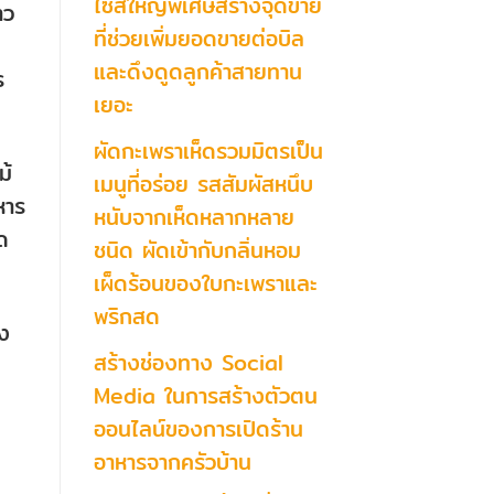
ไซส์ใหญ่พิเศษสร้างจุดขาย
าว
ที่ช่วยเพิ่มยอดขายต่อบิล
และดึงดูดลูกค้าสายทาน
ร
เยอะ
ผัดกะเพราเห็ดรวมมิตรเป็น
ม้
เมนูที่อร่อย รสสัมผัสหนึบ
หาร
หนับจากเห็ดหลากหลาย
ด
ชนิด ผัดเข้ากับกลิ่นหอม
เผ็ดร้อนของใบกะเพราและ
พริกสด
้ง
สร้างช่องทาง Social
Media ในการสร้างตัวตน
ออนไลน์ของการเปิดร้าน
อาหารจากครัวบ้าน