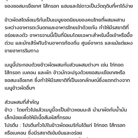
ของซอสมะเขือเทศ ไส้กรอก แฮมและไข่ดาวเป็นวัตถุดิบที่หาได้ง่าย
ข้าวผัดสไตล์อเมริกันเป็นเมนูยอดนิยมของคนไทยที่ผสมผสาน
ระหว่างอาหารตะวันตกและอาหารไทยเข้าด้วยกัน ทำให้มีรสชาติที่
อร่อยลงตัว อาหารจานนี้เป็นที่นิยมโดยเฉพาะสำหรับมื้อเช้าหรือมื้อ
ด่วน และมักเสิร์ฟในร้านอาหารท้องถิ่น ศูนย์อาหาร และแม้แต่แผง
ขายอาหารริมทาง
เมนูนี้ประกอบด้วยข้าวผัดผสมกับส่วนผสมต่างๆ เช่น ไก่ทอด
ไส้กรอก เบคอน และผัก ข้าวมักจะปรุงด้วยซอสมะเขือเทศหรือ
ซอสมะเขือเทศ ซึ่งทำให้มีรสชาติที่เป็นเอกลักษณ์ซึ่งแตกต่างจาก
เมนูข้าวผัดอื่นๆ
ส่วนผสมที่สำคัญ
ข้าว : โดยทั่วไปแล้วเมนูนี้จะเป็นข้าวหอมมะลิ นำมาผัดกับน้ำมัน
เล็กน้อยเพื่อให้มีเนื้อสัมผัสที่กรอบ
โปรตีน : โปรตีนทั่วไปในข้าวผัดอเมริกันได้แก่ ไก่ทอด ไส้กรอก
หรือเบคอน ซึ่งมีรสชาติเข้มข้นและอร่อย